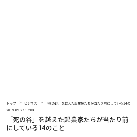
創業2年で累計62億円の調達となる。
今回の資金調達により、AIメディカルサービス臨床試験
の推進、パイプラインの拡充、優秀な人材の獲得、設備
投資などを行い、世界初・日本発のリアルタイム内視鏡
AIの開発および薬事承認に向けた動きを加速させていく
という。
東大・松尾准教授の言葉が創業のきっかけに
代表の多田は、2006年に「ただともひろ胃腸科肛門科」
を開業。十数年にわたって、内視鏡検査を施行してき
た。ずっと現場に立ち続けてきたからこそ、医師たちの
負担が大きいことは十分に分かっていた。
トップ
ビジネス
「死の谷」を越えた起業家たちが当たり前にしている14のこ
2019.09.27 17:00
どうしたらいいものか……。いろんな方法を考える中
「死の谷」を越えた起業家たちが当たり前
で、多田の耳に入ってきたのが東大・松尾准教授の話だ
にしている14のこと
った。