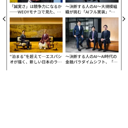
てきた多田智裕は、現場の医師にかかる負担について、
る
「誠実さ」は競争力になるか
〜決断する人のAI〜大規模組
こう語る。
──WEOYモナコで見た、く
織が挑む「AIフル実装」“使
ら寿司の経営哲学
う”企業から“動く”企業へ【N
これまで内視鏡の画像をチェックし、病変を見つける作
TTドコモビジネス×PwC】
業は人力でしか行われてこなかったが、AI（人工知能）
を使えば医師たちの負担を減らせるのではないか。そう
考えた多田は2017年9月、内視鏡とAIを組み合わせるこ
とで全世界におけるがん見逃しゼロの実現を目指す医療
“泊まる”を超えて─エスパシ
〜決断する人のAI〜AI時代の
スタートアップ「AIメディカルサービス」を立ち上げ
オが描く、新しい日本のラグ
金融パラダイムシフト、「超
た。現在、同社代表取締役会長・CEOを務める。
ジュアリー（中編）
個別化」の核心 【MUFG×ウ
ェルスナビ×PwC】
同社は10月4日、グロービス・キャピタル・パートナー
ズ、WiL、Sony Innovation Fund by IGVなどが運営する
ファンドおよび複数の事業会社などを引受先とした総額
46億円の資金調達を実施したことを明らかにした。
2018年8月にはインキュベイトファンドから約10億円を
調達しており、経営陣の出資や国の助成などを含めると