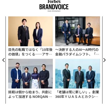
に倒産してしまった起業家もいます。
メンバーシップに登録する
そういった起業家たちを見ているうちに、私の中に「成
“
功した起業家と倒産してしまった起業家の違いはどこに
オ
あるのか？」、それと同時に「一人でも多くの起業家に
ジ
〜
向けて何かできることはないだろうか？」という気持ち
織
が芽生えはじめ、この問題について慶應SDMにて研究を
う
関連記事
はじめました。
T
目先の転職ではなく「10年後
〜決断する人のAI〜AI時代の
「死の谷」を越えた起業家たちが当たり前にしている14のこと
の価値」をつくる──アサイ
金融パラダイムシフト、「超
そこから見えてきたものは、ベンチャー企業の成長プロ
ンの長期伴走型支援とは
個別化」の核心 【MUFG×ウ
セスに潜む「死の谷」の存在でした。
元メルペイ松本龍祐が北参道でカフェを始める理由
ェルスナビ×PwC】
ウィーワークCEOを「追放」したソフトバンク孫正義の決断
話は少し遡りますが、私が最初に起業する前の2002年に
「中小企業挑戦支援法」が国会で可決され、株式会社の
韓国への経済制裁が引き起こす、日本にとって「最悪のシナリオ」
設立に必要な資本金が1000万円から僅か1円で可能とな
挑戦は個から始まり、共創に
「老舗は常に新しい」。創業
りました。その頃からベンチャー企業の起業初期を支え
小嶋陽菜 x BASE鶴岡裕太「リアルじゃなきゃ、愛されない」──ミレニア
よって加速する NORQAIN JA
360年ＹＵＡＳＡとカクシン
るエンジェルの投資額が増えていき、ベンチャーキャピ
ル世代の「ブランド論」
PAN 特別座談会
CEO田尻望が語る、AIを超え
タル（VC）からの投資や金融機関などからの融資も積極
る人の価値