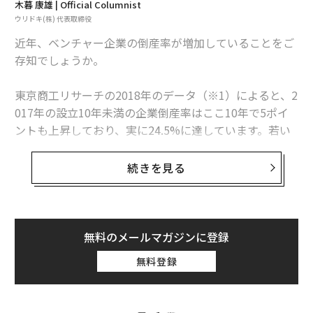
木暮 康雄 | Official Columnist
ウリドキ(株) 代表取締役
「松尾さんが『AIの画像認識能力が人間を上回り始め
た』と仰っていたんです。その話を聞いたとき、AIを活
近年、ベンチャー企業の倒産率が増加していることをご
用することで現場の苦しみを解決できるのではないか。
存知でしょうか。
そう思い、内視鏡とAIを組み合わせ、がんの見逃しゼロ
を目指す取り組みをスタートさせました」
東京商工リサーチの2018年のデータ（※1）によると、2
017年の設立10年未満の企業倒産率はここ10年で5ポイ
ントも上昇しており、実に24.5%に達しています。若い
次ページ ＞
約80の医療機関と提携。
企業であるベンチャー企業の約4分の1が倒産しているこ
とになります。
続きを見る
1
2
私は2005年に最初の起業をして、その後シリアルアント
文＝新國翔大 写真＝小田駿一
レプレナーとして現在はC2Bのリユースプラットフォー
ムを運営しています。
無料のメールマガジンに登録
無料登録
2026年9月号発売中
私自身が起業家として活動していく中で、これまでに多
くの起業家たちに出会ってきました。私の友人の中に
も、成功して会社を大きくした起業家もいれば、志半ば
最新号の購入はこちらから