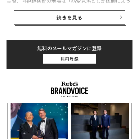
実際、内視鏡検査の現場は「病変見落としが医師によっ
ては2割以上」「大量の2重チェック負担で専門医が疲
弊」という状況に陥っているという。
続きを見る
専門医たちは内視鏡の画像をダブルチェックする読影会
を月に2回行なっているのだが、医師1人につき70症例、
1症例につき内視鏡画像を40～50枚見なければならな
無料のメールマガジンに登録
い。つまり、医師1人が合計で2800枚の内視鏡画像を、
無料登録
限られた時間のうちにチェックしなければならない状況
だ。
「炎症ある胃内壁のなかに小さな病変を見つける作業
は、経験10年以上の専門医でも難しく、またダブルチェ
ック担当の医師も1日3000枚もの読影負荷に疲弊してい
目
るのが現状です。専門医の少ない地域の先生方は検診現
の
場で本当に苦慮しています」
ン
「
3
過去に臨床医として2万例を超える内視鏡検査を施行し
C