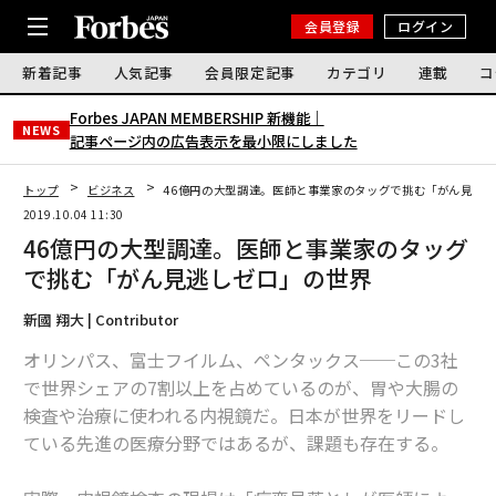
会員登録
ログイン
新着記事
人気記事
会員限定記事
カテゴリ
連載
コ
Forbes JAPAN MEMBERSHIP 新機能｜
NEWS
記事ページ内の広告表示を最小限にしました
トップ
ビジネス
46億円の大型調達。医師と事業家のタッグで挑む「がん見逃
2019.10.04 11:30
46億円の大型調達。医師と事業家のタッグ
で挑む「がん見逃しゼロ」の世界
新國 翔大 | Contributor
オリンパス、富士フイルム、ペンタックス──この3社
で世界シェアの7割以上を占めているのが、胃や大腸の
検査や治療に使われる内視鏡だ。日本が世界をリードし
ている先進の医療分野ではあるが、課題も存在する。