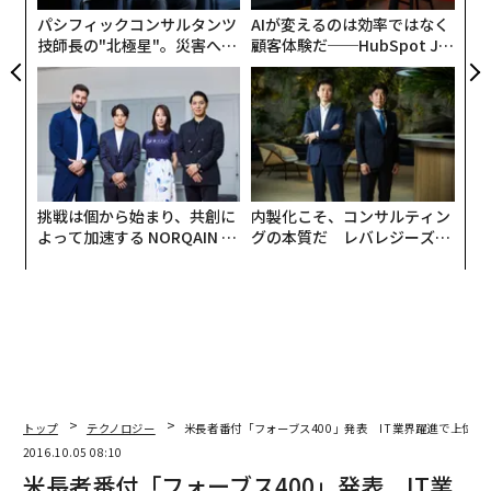
パシフィックコンサルタンツ
AIが変えるのは効率ではなく
技師長の"北極星"。災害への
顧客体験だ──HubSpot Ja
無力感を乗り越え見つけた、
panが語る「Grow Better」
防災一筋20年の答え
な組織のつくり方
挑戦は個から始まり、共創に
内製化こそ、コンサルティン
よって加速する NORQAIN JA
グの本質だ レバレジーズが
PAN 特別座談会
実践する、次世代ファームの
全貌
トップ
テクノロジー
米長者番付「フォーブス400」発表 IT業界躍進で上位に
2016.10.05 08:10
米長者番付「フォーブス400」発表 IT業