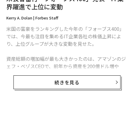
界躍進で上位に変動
Kerry A. Dolan | Forbes Staff
米国の富豪をランキングした今年の「フォーブス400」
では、今最も注目を集めるIT企業各社の株価上昇によ
翻訳・編集＝遠藤宗生
り、上位グループが大きな変動を見せた。
資産総額の増加幅が最も大きかったのは、アマゾンのジ
2026年9月号発売中
ェフ・ベゾスCEOで、前年から資産を200億ドル増や
し、ウォーレン・バフェットを抜いて2位に浮上。バフ
ェットは15年ぶりに3位へ後退した。
最新号の購入はこちらから
続きを見る
4位はフェイスブックのマーク・ザッカーバーグCEO
メンバーシップに登録する
で、資産総額555億ドルで自己最高位を記録。オラクル
創業者のラリー・エリソンを2007年以来となる5位へと
追いやった。