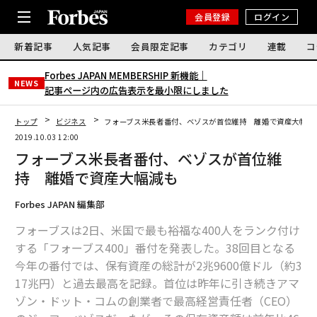
会員登録
ログイン
新着記事
人気記事
会員限定記事
カテゴリ
連載
コ
Forbes JAPAN MEMBERSHIP 新機能｜
NEWS
記事ページ内の広告表示を最小限にしました
トップ
ビジネス
フォーブス米長者番付、ベゾスが首位維持 離婚で資産大幅減
2019.10.03 12:00
フォーブス米長者番付、ベゾスが首位維
持 離婚で資産大幅減も
Forbes JAPAN 編集部
フォーブスは2日、米国で最も裕福な400人をランク付け
する「フォーブス400」番付を発表した。38回目となる
今年の番付では、保有資産の総計が2兆9600億ドル（約3
17兆円）と過去最高を記録。首位は昨年に引き続きアマ
ゾン・ドット・コムの創業者で最高経営責任者（CEO）