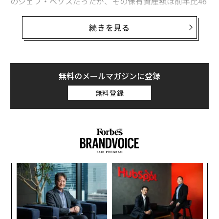
のジェフ・ベゾスだったが、その保有資産額は前年比46
0億ドル（4兆9300億円）減の1140億ドル（約12兆2000
億円）となった。
続きを見る
今年の番付では、保有資産額が最低ラインの21億ドルに
及ばずランク入りを逃したビリオネア（資産額が10億ド
ル以上の富豪）の数が過去最多の221人に上った。番付
無料のメールマガジンに登録
に入った人のうち66.5％が自力で富を築いたセルフメイ
無料登録
ド富豪で、63.5％が自身の企業の創業者だった。
フォーブスのルイサ・クロール副編集長（富豪担当）は
「今回もまた、大きな飛躍や後退、逆転が起きた1年だ
った」と解説。また同じく本誌で副編集長（富豪担当）
を務めるケリー・ドランは「フォーブス400は、誰が上
年後
“
昇し、誰が転落したかを集約したもの。毎年、脱落者が
サイ
シ
出て、新興の起業家に取って代わられている」と語る。
グ
革
ク
た「