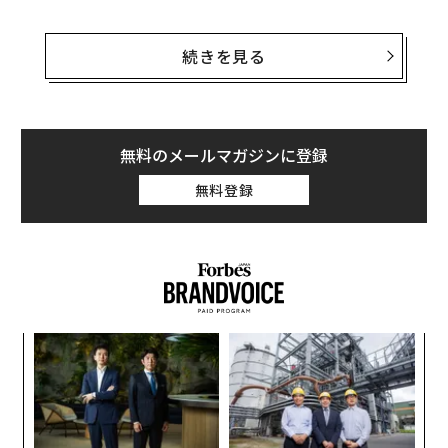
コムスコアは前CEOのサージ・マッタの指示により、20
14年から2016年にかけて、実際には存在しない売上を計
続きを見る
上していたと、SECは述べた。同社は対価を伴わない外
部企業とのデータのやり取りから、売上が発生したよう
に見せかけて、虚偽の報告を行っていた。
無料のメールマガジンに登録
マッタはコムスコア内部の会計担当者及び、外部の監査
無料登録
企業に嘘をつき、売上高を5000万ドル多く報告していた
とSECは指摘した。SECはまた、マッタの指示によりコ
ムスコアが、顧客数を実際よりも多く発表していたと述
べている。
ナ併
“
k」
シ
ック
グ
“
由
オ
ジ