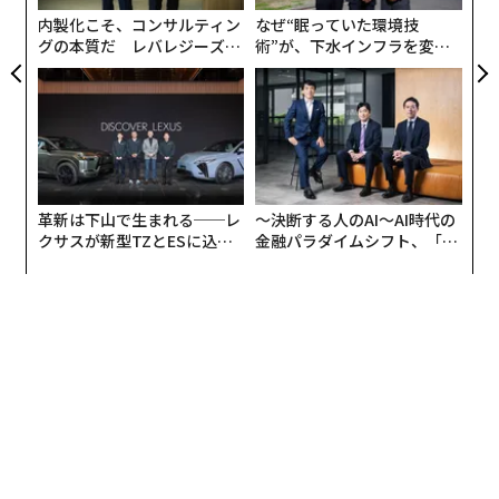
内製化こそ、コンサルティン
なぜ“眠っていた環境技
グの本質だ レバレジーズが
術”が、下水インフラを変え
実践する、次世代ファームの
たのか──産総研×月島JFE
全貌
アクアソリューションの10年
革新は下山で生まれる──レ
〜決断する人のAI〜AI時代の
クサスが新型TZとESに込め
金融パラダイムシフト、「超
た「DISCOVER」の哲学
個別化」の核心 【MUFG×ウ
ェルスナビ×PwC】