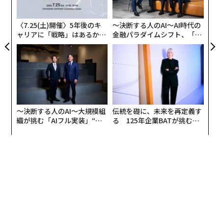
実
全
〈7.25(土)開催〉5年後のキ
〜決断する人のAI〜AI時代の
ャリアに「戦略」はあるか。
金融パラダイムシフト、「超
トップエグゼクティブのキャ
個別化」の核心 【MUFG×ウ
リアに触れる1日│CAREER S
ェルスナビ×PwC】
UMMIT 2026
〜決断する人のAI〜大規模組
伝統を礎に、未来を再定義す
織が挑む「AIフル実装」“使
る 125年企業BATが挑むス
う”企業から“動く”企業へ【N
モークレスな未来
TTドコモビジネス×PwC】