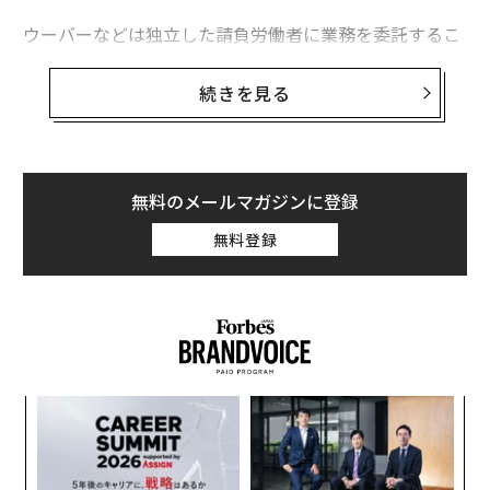
ウーバーなどは独立した請負労働者に業務を委託するこ
最も稼ぐ男優ランキング ザ・ロックが年収95億円で首位
とによって、従業員に支給する疾病手当や休日出勤手
当、保険料その他（企業にとってはコスト）を気にする
リーダーがしてはいけない、人に嫌がられる行動10選
続きを見る
ことなく柔軟に、必要とする時々に働き手を雇用してい
たった一夜の睡眠不足が心身にもたらす多大な影響
る。
労働者の側からみても、フルタイムで勤務するのではな
無料のメールマガジンに登録
く好きな時間に働けるというメリットがある。つまり、
advertisement
無料登録
これは雇用主と労働者の双方にとって公平なシステムだ
と考えられる。
小1
エ
にし
設オ
が
内
が
グ