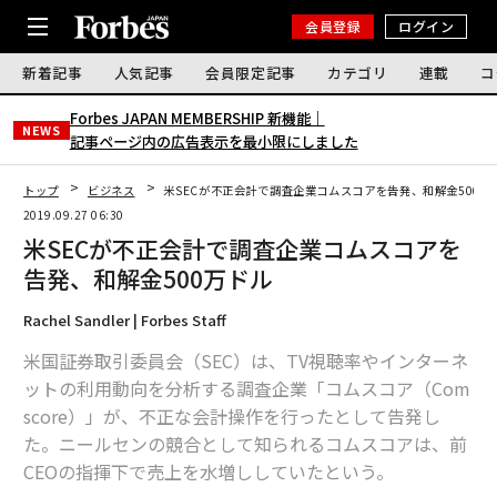
会員登録
ログイン
新着記事
人気記事
会員限定記事
カテゴリ
連載
コ
Forbes JAPAN MEMBERSHIP 新機能｜
NEWS
記事ページ内の広告表示を最小限にしました
トップ
ビジネス
米SECが不正会計で調査企業コムスコアを告発、和解金500万
2019.09.27 06:30
米SECが不正会計で調査企業コムスコアを
告発、和解金500万ドル
Rachel Sandler | Forbes Staff
米国証券取引委員会（SEC）は、TV視聴率やインターネ
ットの利用動向を分析する調査企業「コムスコア（Com
score）」が、不正な会計操作を行ったとして告発し
た。ニールセンの競合として知られるコムスコアは、前
CEOの指揮下で売上を水増ししていたという。