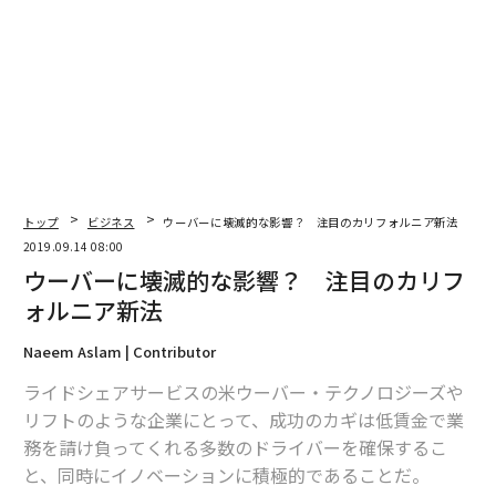
編集＝上田裕資
2026年9月号発売中
最新号の購入はこちらから
トップ
ビジネス
ウーバーに壊滅的な影響？ 注目のカリフォルニア新法
2019.09.14 08:00
メンバーシップに登録する
ウーバーに壊滅的な影響？ 注目のカリフ
ォルニア新法
Naeem Aslam | Contributor
ライドシェアサービスの米ウーバー・テクノロジーズや
関連記事
リフトのような企業にとって、成功のカギは低賃金で業
ウーバーに壊滅的な影響？ 注目のカリフォルニア新法
務を請け負ってくれる多数のドライバーを確保するこ
と、同時にイノベーションに積極的であることだ。
フォーブス「世界の高価値ブランド」100社、テック優勢は変わらず