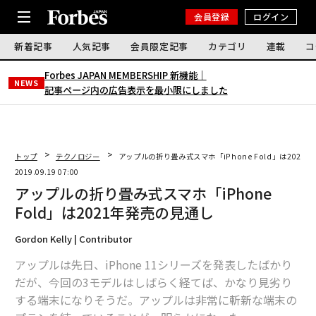
会員登録
ログイン
新着記事
人気記事
会員限定記事
カテゴリ
連載
コ
Forbes JAPAN MEMBERSHIP 新機能｜
NEWS
記事ページ内の広告表示を最小限にしました
トップ
テクノロジー
アップルの折り畳み式スマホ「iPhone Fold」は2021
2019.09.19 07:00
アップルの折り畳み式スマホ「iPhone
Fold」は2021年発売の見通し
Gordon Kelly | Contributor
アップルは先日、iPhone 11シリーズを発表したばかり
だが、今回の3モデルはしばらく経てば、かなり見劣り
する端末になりそうだ。アップルは非常に斬新な端末の