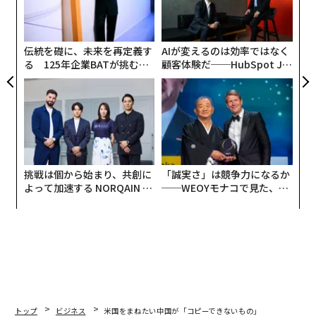
日
技
無
最新号の購入はこちらから
防
伝統を礎に、未来を再定義す
AIが変えるのは効率ではなく
る 125年企業BATが挑むス
顧客体験だ──HubSpot Ja
メンバーシップに登録する
モークレスな未来
panが語る「Grow Better」
な組織のつくり方
関連記事
挑戦は個から始まり、共創に
「誠実さ」は競争力になるか
アップルiTunes終了で鮮明になった「ダウンロード時代」の終焉
よって加速する NORQAIN JA
──WEOYモナコで見た、く
PAN 特別座談会
ら寿司の経営哲学
サムスンがアップルに絶対勝てない2つのポイント
インスタグラムが若い女性によくない「神経科学的」理由
空港のUSB充電ポートは極めて危険、セキュリティ専門家が警告
トップ
ビジネス
米国をまねたい中国が「コピーできないもの」
他人の充電ケーブルを借りてはいけない理由