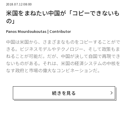
2018.07.12 08:00
米国をまねたい中国が「コピーできないも
の」
advertisement
Panos Mourdoukoutas | Contributor
中国は米国から、さまざまなものをコピーすることがで
きる。ビジネスモデルやテクノロジー、そして政策もま
ねることが可能だ。だが、中国が決して自国で再現でき
ないものがある。それは、米国の経済システムの中核を
なす政府と市場の偉大なコンビネーションだ。
米国は“理想的”ではないとしても、政府と自由市場の素
晴らしい組み合わせを生み出し、維持してきた。フラン
続きを見る
スの政治思想家アレクシ・ド・トクヴィルが記したよう
に、米国では自由市場が民間の財・サービスを、政府が
国民のための条件の平等を作り出している。
米政府は国民の人権と経済の自由を保護する。米国民が