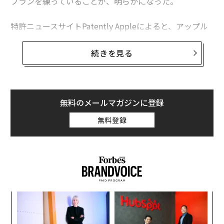
プランを練っていることが、明らかになった。
特許ニュースサイトPatently Appleによると、アップル
は「iPhone Fold」と呼ばれる折り畳み式端末の特許出
願書類を、米国特許庁に提出していた。そこに描かれた
続きを見る
デザインは、これまでのiPhoneとは全く異なるものだ。
アップルは新端末の折り畳み式ディスプレイで採用する
「電子デバイス」などの特許を出願した。このデバイス
無料のメールマガジンに登録
はディスプレイのヒンジ部分に採用され、感圧センサー
無料登録
も備えている。
編集＝上田裕資
「
左右
2026年9月号発売中
T
パ