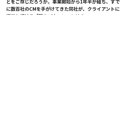
とをご存じだろうか。事業開始から1年半が経ち、すで
に数百社のCMを手がけてきた同社が、クライアントに
提供し続ける「勝ちパターン」とは
？
全国の提携印刷会社の非稼働時間を活用してサービスを
展開するラクスルは、次に運送会社の空き時間を使用し
た「ハコベル」を展開。シェアリングエコノミーの手法
による、需給ギャップを生かした低価格サービスは、消
費者に受け入れられ、成長を遂げてきた。
そんなラクスルが、第三の事業として着目したのが広告
だ。ミニマム料金で制作費30万円、放映料金20万円、計
50万円からテレビCMを流せるという画期的なサービス
である。
事業の責任者で、同社のマーケティング戦略を牽引する
取締役CMO／アドプラ事業本部長の田部正樹氏は、事業
スタートの背景を次のように説明する。「テレビCMを