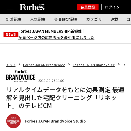
会員登録
ログイン
新着記事
人気記事
会員限定記事
カテゴリ
連載
コ
Forbes JAPAN MEMBERSHIP 新機能｜
NEWS
記事ページ内の広告表示を最小限にしました
トップ
Forbes JAPAN BrandVoice
Forbes JAPAN BrandVoice
リア
2019.09.26 11:00
リアルタイムデータをもとに効果測定 最適
解を見出した宅配クリーニング「リネッ
ト」のテレビCM
Forbes JAPAN BrandVoice Studio