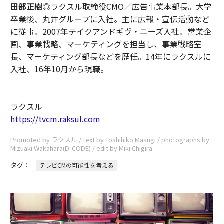
田部正樹
◎ラクスル取締役CMO／広告事業本部長。大学
卒業後、丸井グループに入社。主に広報・宣伝活動など
に従事。2007年テイクアンドギヴ・ニーズ入社。営業企
画、事業戦略、マーケティングを担当し、事業戦略室
長、マーケティング部長などを歴任。14年にラクスルに
入社、16年10月から現職。
ラクスル
https://tvcm.raksul.com
Promoted by ラクスル / text by Toshihiko Masugi / photographs by
Mizuaki Wakahara(D-CODE) / edit by Miki Chigira
タグ：
テレビCMの可能性を考える