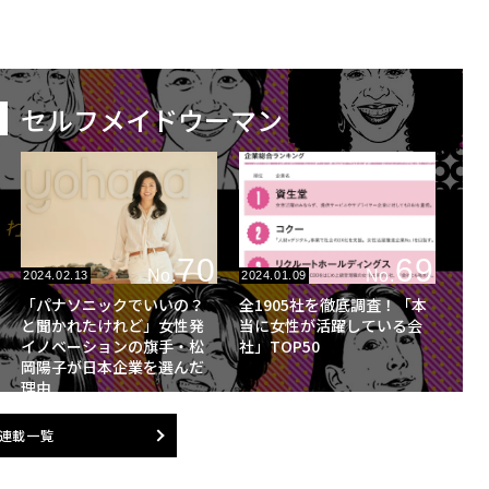
セルフメイドウーマン
70
69
No.
No.
2024.02.13
2024.01.09
「パナソニックでいいの？
全1905社を徹底調査！「本
と聞かれたけれど」女性発
当に女性が活躍している会
イノベーションの旗手・松
社」TOP50
岡陽子が日本企業を選んだ
理由
連載一覧