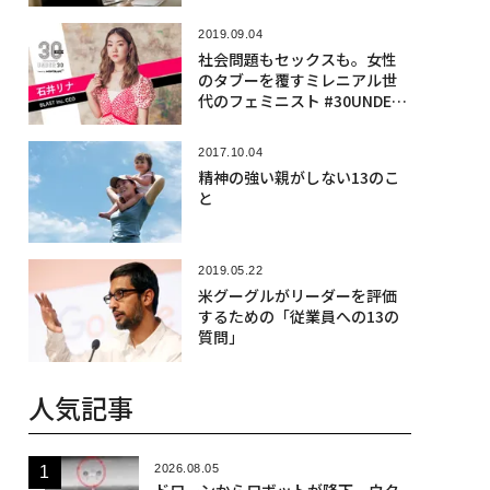
2019.09.04
社会問題もセックスも。女性
のタブーを覆すミレニアル世
代のフェミニスト #30UNDER3
0
2017.10.04
精神の強い親がしない13のこ
と
2019.05.22
米グーグルがリーダーを評価
するための「従業員への13の
質問」
人気記事
2026.08.05
ドローンからロボットが降下、ウク