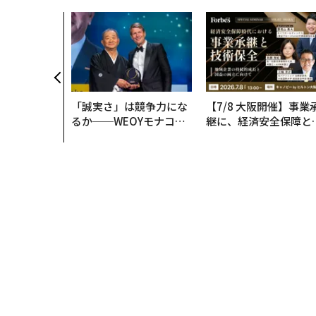
「誠実さ」は競争力にな
【7/8 大阪開催】事業
るか──WEOYモナコで
継に、経済安全保障と
見た、くら寿司の経営哲
う視点が加わるとき─
学
経営者が問われる新た
判断軸