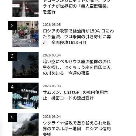
ライナが世界初の「無人空挺強襲」
を遂行
2026.08.05
ロシアの攻撃で給油所が150キロにわ
たり全滅、ウは米国の引き寄せに奔
走 全面侵攻1623日目
2026.08.04
暗い空にペルセウス座流星群の流れ
星を探し、はくちょう座を目印に天
の川を辿る 今週の夜空
2023.05.03
サムスン、ChatGPTの社内使用禁
止 機密コードの流出受け
2026.08.04
ウクライナ侵攻で塗り替えられた世
界のエネルギー地図 ロシアは信用
失墜