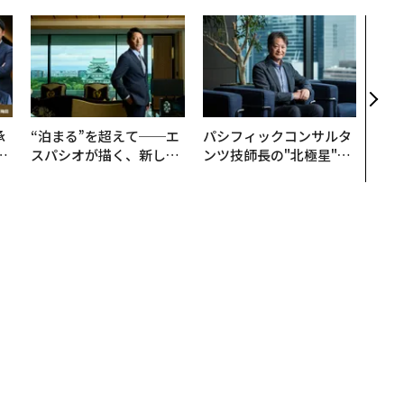
目先
年後
─ア
支援
承
“泊まる”を超えて──エ
パシフィックコンサルタ
い
スパシオが描く、新しい
ンツ技師長の"北極星"。
─
日本のラグジュアリー
災害への無力感を乗り越
な
（前編）
え見つけた、防災一筋20
年の答え