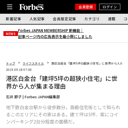
会員登録
ログイン
新着記事
人気記事
会員限定記事
カテゴリ
連載
コ
Forbes JAPAN MEMBERSHIP 新機能｜
NEWS
記事ページ内の広告表示を最小限にしました
トップ
ライフスタイル
港区白金台「建坪5坪の超狭小住宅」に世界から人が集
2019.09.18 07:00
港区白金台「建坪5坪の超狭小住宅」に世
界から人が集まる理由
石井 節子 | Forbes JAPAN編集部
地下鉄白金台駅から徒歩数分。高級住宅街として知られ
るこのエリアにその家はある。建て坪は5坪、実にコイ
ンパーキング2台分程度の面積だ。