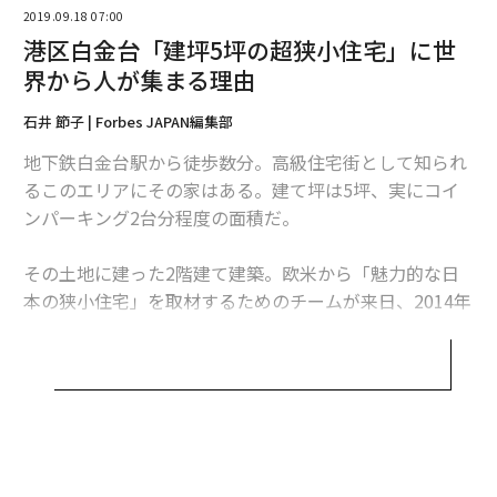
2019.09.18 07:00
「西久保さんが建てた武蔵野市の『ISANA』という集合
港区白金台「建坪5坪の超狭小住宅」に世
住宅には外階段があるんですが、その外階段の下が『近
界から人が集まる理由
所の女の子たちの隠れ家になっている』と彼のブログに
書かれていたんです。
石井 節子 | Forbes JAPAN編集部
地下鉄白金台駅から徒歩数分。高級住宅街として知られ
るこのエリアにその家はある。建て坪は5坪、実にコイ
ンパーキング2台分程度の面積だ。
その土地に建った2階建て建築。欧米から「魅力的な日
本の狭小住宅」を取材するためのチームが来日、2014年
には「森をよけた住まい（飯島さんの家）」として「東
京建築士会住宅建築賞」を受賞、テレビ朝日の「渡辺篤
史の建もの探訪」でも取り上げられるなど、
建築好きの間では知る人ぞ知る家
だ。また、最近ではAir
bnbで「都心の森のタイニーハウス」として大人気で、
世界から旅行者が訪れている。まさに世界から注目を集
める「デザイナーズ小屋」なのである。