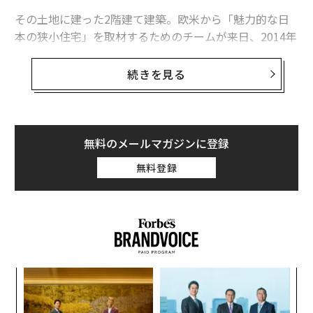
その土地に建った2階建て建築。欧米から「魅力的な日
本の狭小住宅」を取材するためのチームが来日、2014年
には「森をよけた住まい（飯島さんの家）」として「東
京建築士会住宅建築賞」を受賞、テレビ朝日の「渡辺篤
続きを見る
史の建もの探訪」でも取り上げられるなど、
建築好きの間では知る人ぞ知る家
だ。また、最近ではAir
bnbで「都心の森のタイニーハウス」として大人気で、
世界から旅行者が訪れている。まさに世界から注目を集
無料のメールマガジンに登録
める「デザイナーズ小屋」なのである。
無料登録
このあまりにもユニークな狭小住宅が出現する上では、
作家・角田光代氏邸などの建築でも知られる建築家で、
『
家づくりのつぼノート
』などの著書もある西久保毅人
氏と、建て主の飯島夫妻との出会いがあった。
内
この奇跡の家はどうやって建ったのか。
グ
実
挑