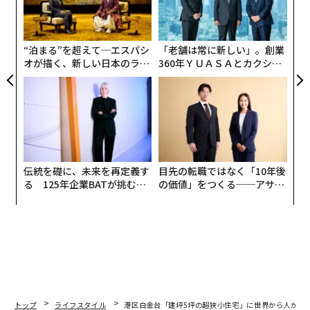
「ブログを通して出会った」数字や性能ではない信頼関
全
よっ
係
PA
“泊まる”を超えて─エスパシ
「老舗は常に新しい」。創業
建て主の飯島氏はこう話す。
オが描く、新しい日本のラグ
360年ＹＵＡＳＡとカクシン
ジュアリー（中編）
CEO田尻望が語る、AIを超え
「これから家を建てる方たちにお伝えしてもいいかなと
る人の価値
思うのは、建築家を探す時、建築家のブログを見ること
は大事、ということです。私たちは西久保さんに会う
前、ブログを熟読して、『建て主同志の仲が異常にい
い』ことを知りました。家が建ってしまった後でも、建
伝統を礎に、未来を再定義す
目先の転職ではなく「10年後
築家を通じて建て主同士がつながって、ちょいちょい集
る 125年企業BATが挑むス
の価値」をつくる──アサイ
まって飲んだりしているのって、普通じゃないですよ
モークレスな未来
ンの長期伴走型支援とは
ね？ これは後から気づいたんですが、デザインが暮ら
しの問題を解決する感動を知ってしまった人たちのコミ
ュニティーが、できていたんです」
実は飯島夫妻が西久保氏に会いに行く前に、これはすご
いと思ったことが一つ、あるという。
トップ
ライフスタイル
港区白金台「建坪5坪の超狭小住宅」に世界から人が集