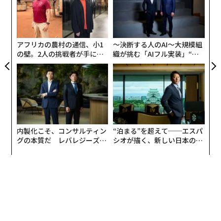
×ウ
た
なく
パ
向けて何かできることはないだろうか？」という気持ち
ア
Ja
技
が芽生えはじめ、この問題について慶應SDMにて研究を
er」
無
はじめました。
防
アフリカの農村の通信、小1
〜決断する人のAI〜大規模組
の壁。2人の挑戦者が手にし
織が挑む「AIフル実装」“使
そこから見えてきたものは、ベンチャー企業の成長プロ
た「次なる武器」
う”企業から“動く”企業へ【N
セスに潜む「死の谷」の存在でした。
TTドコモビジネス×PwC】
話は少し遡りますが、私が最初に起業する前の2002年に
「中小企業挑戦支援法」が国会で可決され、株式会社の
設立に必要な資本金が1000万円から僅か1円で可能とな
内製化こそ、コンサルティン
“泊まる”を超えて──エスパ
りました。その頃からベンチャー企業の起業初期を支え
グの本質だ レバレジーズが
シオが描く、新しい日本のラ
るエンジェルの投資額が増えていき、ベンチャーキャピ
実践する、次世代ファームの
グジュアリー（前編）
タル（VC）からの投資や金融機関などからの融資も積極
全貌
的に行われるようになりました。法的な規制緩和だけで
なく、資金面でも日本の起業環境は改善されてきたと言
えます。
それなのに、なぜ倒産率は上昇しているのでしょうか？