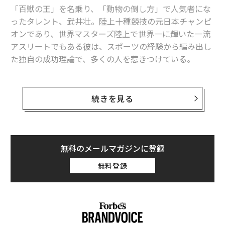
ベンチャー企業にとって必要な資金は、この成長プロセ
「百獣の王」を名乗り、「動物の倒し方」で人気者にな
スが進むにつれて順に増加していきます。しかし、実際
ったタレント、武井壮。陸上十種競技の元日本チャンピ
の資金獲得量は以下の図で示すとおり、アーリーステー
オンであり、世界マスターズ陸上で世界一に輝いた一流
ジで大きく凹んでいます。
アスリートでもある彼は、スポーツの経験から編み出し
た独自の成功理論で、多くの人を惹きつけている。
39歳で芸能界に転身して以来、どんなに忙しくても、毎
日1時間のフィジカルトレーニングを欠かさず、さらに
続きを見る
知識を増やすための調べものに1時間、新しい技術の習
得にもう1時間と、計3時間を自分磨きに費やす生活を7
年も続けてきた。おまけに睡眠時間はたった45分で、
『ソクラテスの弁明』が愛読書――。
無料のメールマガジンに登録
無料登録
まるで都市伝説のようにストイックで、誰にも真似でき
ない生き方に思えるが、本人は「自分にはスペシャリテ
図 ベンチャー企業の成長プロセスに潜む「死の谷」（総務省「平成19年版 情報
ィがない」と語る。そんな彼がたどり着いた、専門家で
通信白書」を基に筆者作成）
なくても選ばれる特別な人になる方法「スーパーゼネラ
リスト戦略」について聞いた。