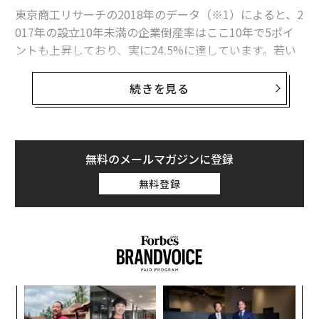
東京商工リサーチの2018年のデータ（※1）によると、2
017年の設立10年未満の企業倒産率はここ10年で5ポイ
ントも上昇しており、実に24.5%に達しています。若い
企業であるベンチャー企業の約4分の1が倒産しているこ
とになります。
続きを見る
私は2005年に最初の起業をして、その後シリアルアント
レプレナーとして現在はC2Bのリユースプラットフォー
ムを運営しています。
無料のメールマガジンに登録
無料登録
私自身が起業家として活動していく中で、これまでに多
くの起業家たちに出会ってきました。私の友人の中に
も、成功して会社を大きくした起業家もいれば、志半ば
に倒産してしまった起業家もいます。
そういった起業家たちを見ているうちに、私の中に「成
代の
な
功した起業家と倒産してしまった起業家の違いはどこに
「超
術
あるのか？」、それと同時に「一人でも多くの起業家に