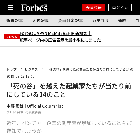
会員登録
ログイン
新着記事
人気記事
会員限定記事
カテゴリ
連載
コ
Forbes JAPAN MEMBERSHIP 新機能｜
NEWS
記事ページ内の広告表示を最小限にしました
トップ
ビジネス
「死の谷」を越えた起業家たちが当たり前にしている14のこ
2019.09.27 17:00
「死の谷」を越えた起業家たちが当たり前
にしている14のこと
木暮 康雄 | Official Columnist
ウリドキ(株) 代表取締役
近年、ベンチャー企業の倒産率が増加していることをご
存知でしょうか。