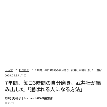
ベンチャー企業の成長プロセスはシード・アーリー・ミ
ドル・レイターと分けることができます。なお、総務省
の情報通信白書が引用する「ベンチャー白書2017」（※
2）では、それぞれのステージを以下の表1のように定義
しています。
トップ
ビジネス
7年間、毎日3時間の自分磨き。武井壮が編み出した「選ばれ
2019.05.15 17:00
7年間、毎日3時間の自分磨き。武井壮が編
み出した「選ばれる人になる方法」
表1 ベンチャー企業のステージ区分
松崎 美和子 | Forbes JAPAN編集部
エディター