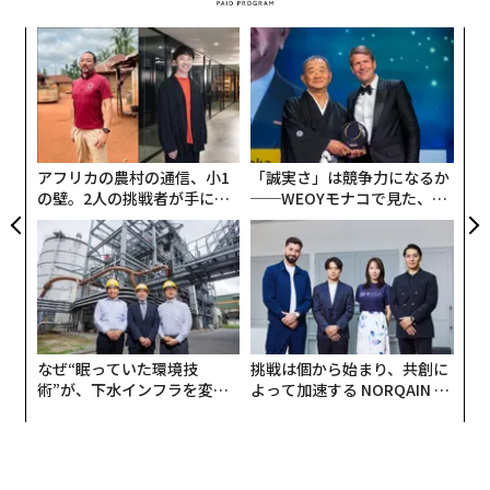
死の谷を克服した起業家は何を考
次ページ ＞
え、どう動いたのか
ナ併
〜
スペシャリストにならなくても勝てる方法がある
k」
金
ック
個
義す
目
1
2
毎日3時間は自分の能力を鍛えるために使うと決めてい
由
ェ
むス
の
ます。フィジカルトレーニングに1時間、新しい知識の
ン
文＝木暮康雄
学びに1時間、そして、新しい技術を習得する練習に1時
アフリカの農村の通信、小1
「誠実さ」は競争力になるか
間。たとえどんなに疲れていても、夜遅くなってしまっ
の壁。2人の挑戦者が手にし
──WEOYモナコで見た、く
たとしても、必ずやる。でも「やらなければ」とストイ
た「次なる武器」
ら寿司の経営哲学
2026年9月号発売中
ックに自分を追い込むというより、自分に「プレゼン
ト」するような気持ちで、楽しみながらやっています。
最新号の購入はこちらから
この日課を始めたのは、芸能界を目指した30歳のころ。
最初は、テレビに出るためにはどんな能力を磨けばいい
なぜ“眠っていた環境技
挑戦は個から始まり、共創に
メンバーシップに登録する
かを徹底的に研究することから始めました。テレビ欄を
術”が、下水インフラを変え
よって加速する NORQAIN JA
見て番組のジャンルをカウントし、どんなタレントが求
たのか──産総研×月島JFE
PAN 特別座談会
められているのか、あの番組に出るためにはどんなトー
アクアソリューションの10年
クができればいいのかを分析していったのです。