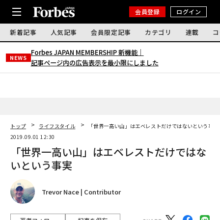
会員登録
ログイン
新着記事
人気記事
会員限定記事
カテゴリ
連載
コ
Forbes JAPAN MEMBERSHIP 新機能｜
NEWS
記事ページ内の広告表示を最小限にしました
トップ
ライフスタイル
「世界一高い山」はエベレストだけではないという事実
2019.09.01 12:30
「世界一高い山」はエベレストだけではな
いという事実
Trevor Nace | Contributor