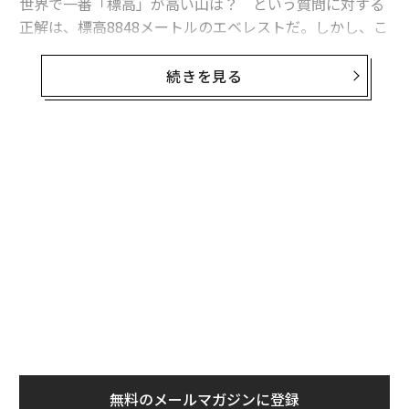
世界で一番「標高」が高い山は？ という質問に対する
正解は、標高8848メートルのエベレストだ。しかし、こ
こでいう標高は地上に顔を出している部分の高さであ
り、海に隠れている部分から頂上までの距離では、別の
続きを見る
山がエベレストを上回る。
海底からの距離を測った場合、世界で最も高い山は1万2
03mのハワイのマウナ・ケア山ということになる。ただ
無料のメールマガジンに登録
し、マウナ・ケア山の標高は4205mとされている。
無料登録
さらに、「山頂が地球の中心から最も離れている山」と
いう基準で選んだ場合、エクアドルのチンボラソ火山が
トップになる。チンボラソ火山の標高は6268 mだが、
地球の中心からの距離はエベレストを上回っている。
パ
背景には、地球は完全な球形ではなく、楕円形をしてい
技
ることがあげられる。チンボラソは地球の半径が最も広
無
〜
い赤道付近にあるため、地球の中心から測ると、最も高
防
織