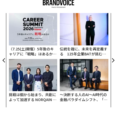
革
ク
た「
“
シ
グ
〈7.25(土)開催〉5年後のキ
伝統を礎に、未来を再定義す
ャリアに「戦略」はあるか。
る 125年企業BATが挑むス
トップエグゼクティブのキャ
モークレスな未来
リアに触れる1日│CAREER S
UMMIT 2026
挑戦は個から始まり、共創に
〜決断する人のAI〜AI時代の
よって加速する NORQAIN JA
金融パラダイムシフト、「超
PAN 特別座談会
個別化」の核心 【MUFG×ウ
ェルスナビ×PwC】