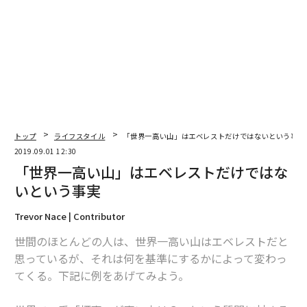
関連記事
北極圏で進む氷の融解、1日「20億トン」消失の異常事態
週に2時間以上を自然の中で過ごすこと 体に良いとの調査結果
「女性器」が繰り返し登場する広告は、アリかナシか？
トップ
ライフスタイル
「世界一高い山」はエベレストだけではないという事実
2019.09.01 12:30
楽天・三木谷浩史が「死の山」で見せた「イノベーションに大切なこと」
「世界一高い山」はエベレストだけではな
いという事実
「すぐ眠れる」は自慢できない。ビジネスパーソンが知らない慢性睡眠不
足
Trevor Nace | Contributor
世間のほとんどの人は、世界一高い山はエベレストだと
思っているが、それは何を基準にするかによって変わっ
advertisement
てくる。下記に例をあげてみよう。