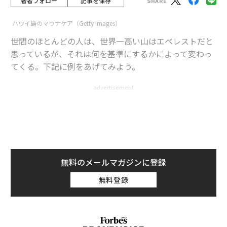
著者フォロー
記事を保存
ハワイ島のマウナケア（Getty Images）
世間のほとんどの人は、世界一高い山はエベレストだと
思っているが、それは何を基準にするかによって変わっ
てくる。下記に例をあげてみよう。
advertisement
世界で一番「標高」が高い山は？ という質問に対する
正解は、標高8848メートルのエベレストだ。しかし、こ
こでいう標高は地上に顔を出している部分の高さであ
り、海に隠れている部分から頂上までの距離では、別の
無料のメールマガジンに登録
山がエベレストを上回る。
無料登録
海底からの距離を測った場合、世界で最も高い山は1万2
03mのハワイのマウナ・ケア山ということになる。ただ
し、マウナ・ケア山の標高は4205mとされている。