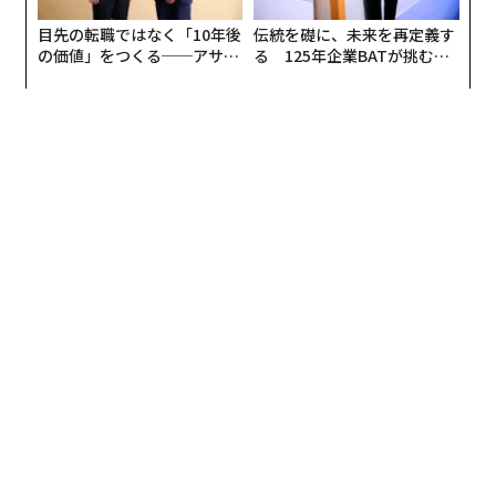
最新号の購入はこちらから
メンバーシップに登録する
関連記事
北極圏で進む氷の融解、1日「20億トン」消失の異常事態
週に2時間以上を自然の中で過ごすこと 体に良いとの調査結果
「女性器」が繰り返し登場する広告は、アリかナシか？
楽天・三木谷浩史が「死の山」で見せた「イノベーションに大切なこと」
「すぐ眠れる」は自慢できない。ビジネスパーソンが知らない慢性睡眠不