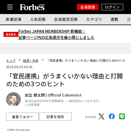
会員登録
ログイン
新着記事
人気記事
会員限定記事
カテゴリ
連載
コ
Forbes JAPAN MEMBERSHIP 新機能｜
NEWS
記事ページ内の広告表示を最小限にしました
トップ
経済・社会
「官民連携」がうまくいかない理由と打開のための3つのヒ
2019.09.03 06:30
「官民連携」がうまくいかない理由と打開
のための3つのヒント
加生 健太朗 | Official Columnist
株式会社ADDRIVE代表取締役、一般社団法人つなげる30
人代表理事
著者フォロー
記事を保存
Getty Imagaes