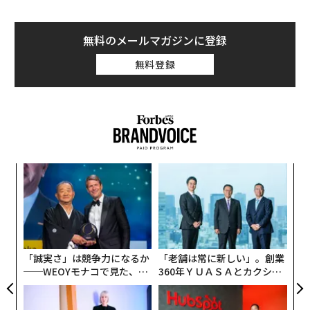
無料のメールマガジンに登録
無料登録
キ
「
か。
左右
キャ
T
エ
R S
日
設オ
が
が
「誠実さ」は競争力になるか
「老舗は常に新しい」。創業
──WEOYモナコで見た、く
360年ＹＵＡＳＡとカクシン
ら寿司の経営哲学
CEO田尻望が語る、AIを超え
る人の価値