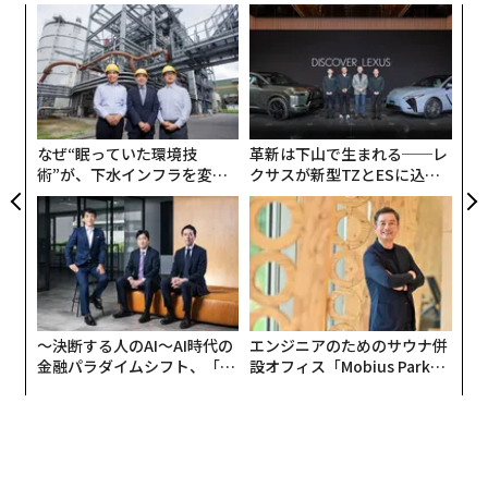
スパ
内
のラ
グ
実
伝
全
る
モ
なぜ“眠っていた環境技
革新は下山で生まれる──レ
術”が、下水インフラを変え
クサスが新型TZとESに込め
たのか──産総研×月島JFE
た「DISCOVER」の哲学
アクアソリューションの10年
〜決断する人のAI〜AI時代の
エンジニアのためのサウナ併
金融パラダイムシフト、「超
設オフィス「Mobius Park」
個別化」の核心 【MUFG×ウ
がオープン──タマディック
ェルスナビ×PwC】
が健康経営を徹底する理由