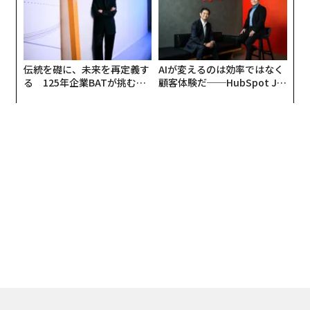
伝統を礎に、未来を再定義す
AIが変えるのは効率ではなく
る 125年企業BATが挑むス
顧客体験だ──HubSpot Ja
モークレスな未来
panが語る「Grow Better」
な組織のつくり方