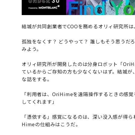
結城が共同創業者でCOOを務めるオリィ研究所
孤独をなくす？ どうやって？ 誰しもそう思うだ
みよう。
オリィ研究所が開発したのは分身ロボット「Ori
ているからご存知の方も少なくないはず。結城が、
な話をする。
「利用者は、OriHimeを遠隔操作するときの
してくれます」
「憑依する」感覚になるのは、深い没入感が得られ
Himeの仕組みはこうだ。