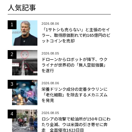
人気記事
2026.08.06
「1サトシも売らない」と主張のセイ
ラー、取得原価割れで約165億円のビ
ットコインを売却
2026.08.05
ドローンからロボットが降下、ウク
ライナが世界初の「無人空挺強襲」
を遂行
2026.08.06
栄養ドリンク成分の定番タウリンに
「老化細胞」を除去するメカニズム
を発見
2026.08.05
ロシアの攻撃で給油所が150キロにわ
たり全滅、ウは米国の引き寄せに奔
走 全面侵攻1623日目