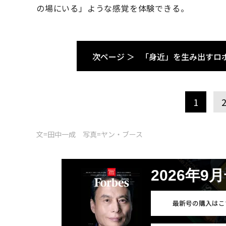
の場にいる」ような感覚を体験できる。
次ページ ＞
「身近」を生み出すロ
1
文=田中一成 写真=ヤン・ブース
2026年9
最新号の購入はこ