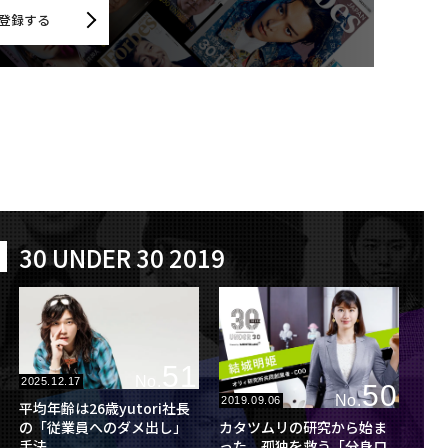
登録する
30 UNDER 30 2019
51
No.
2025.12.17
50
No.
2019.09.06
平均年齢は26歳yutori社長
カタツムリの研究から始ま
の「従業員へのダメ出し」
った、孤独を救う「分身ロ
手法