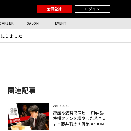
会員登録
ログイン
CAREER
SALON
EVENT
限にしました
関連記事
2019.09.02
謙虚な姿勢でスピード昇格。
将棋ファンを増やした若き天
才・藤井聡太の偉業 #30UNDE
R30