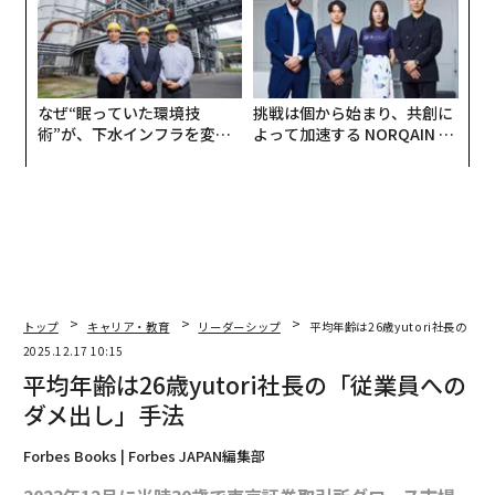
なぜ“眠っていた環境技
挑戦は個から始まり、共創に
術”が、下水インフラを変え
よって加速する NORQAIN JA
たのか──産総研×月島JFE
PAN 特別座談会
アクアソリューションの10年
トップ
キャリア・教育
リーダーシップ
平均年齢は26歳yutori社長の
2025.12.17 10:15
平均年齢は26歳yutori社長の「従業員への
ダメ出し」手法
Forbes Books | Forbes JAPAN編集部