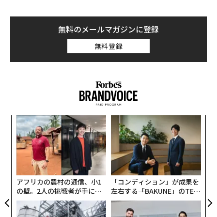
無料のメールマガジンに登録
無料登録
“
シ
グ
目
の
ン
アフリカの農村の通信、小1
「コンディション」が成果を
の壁。2人の挑戦者が手にし
左右する――「BAKUNE」のTEN
た「次なる武器」
TIALが支える「挑戦者の明
日」