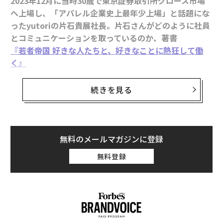
2023年12月に当時30歳で東京証券取引所グロース市場
へ上場し、「アパレル企業史上最年少上場」と話題にな
ったyutoriの片石貴展社長。片石さんがどのように社員
とコミュニケーションを取っているのか、著書
『若者帝国 好きな人たちと、好きなことに熱狂して働
く』
（KADOKAWA）より、一部抜粋してお届けする。
続きを見る
徹底的に人を見て、「優しい、強い、面白い」を重視し
て採用する真意は、yutoriでは働く一人ひとりを「会社
のパーツ」として捉えない点にある。
無料のメールマガジンに登録
人を管理目線で捉えるのではなく、本人も意識していな
無料登録
い可能性を引き出すために採用する。だから、当然面接
でも表面的な志望動機や自己PRなどの話はほぼしない。
でも、もし一般の企業が、yutoriが行っているレベル感
で人をじっくり見て採用していないのなら、それははっ
きりいって、ひとりの人間に対する尊厳の軽視ではない