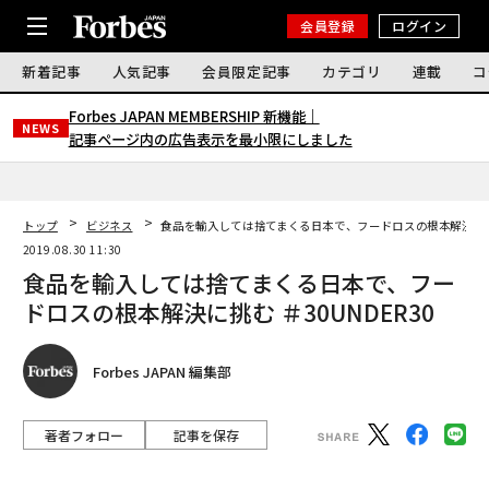
会員登録
ログイン
新着記事
人気記事
会員限定記事
カテゴリ
連載
コ
Forbes JAPAN MEMBERSHIP 新機能｜
NEWS
記事ページ内の広告表示を最小限にしました
トップ
ビジネス
食品を輸入しては捨てまくる日本で、フードロスの根本解決に挑む 
2019.08.30 11:30
食品を輸入しては捨てまくる日本で、フー
ドロスの根本解決に挑む ＃30UNDER30
Forbes JAPAN 編集部
著者フォロー
記事を保存