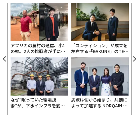
かと僕は思っている。
“
シ
あくまで生身の人間であり、決して会社のパー
グ
目
ツではない
の
ン
以前、株式会社スタジオジブリのドキュメンタリー番組
で、宮崎駿さんが職場でラーメンをつくったり、当番制
アフリカの農村の通信、小1
「コンディション」が成果を
の壁。2人の挑戦者が手にし
左右する――「BAKUNE」のTEN
でスタッフみんなが夜食をつくって食べたりしている様
た「次なる武器」
TIALが支える「挑戦者の明
子が映されていた。アニメーション映画の制作現場も過
日」
酷な環境だと推察するが、そうしたなかでも人間らしさ
や温かみのある職場ができあがっていて、とてもいいな
と思った。
そこに存在するのはあくまで生身の人間であり、決して
なぜ“眠っていた環境技
挑戦は個から始まり、共創に
術”が、下水インフラを変え
よって加速する NORQAIN JA
会社のパーツではない。それぞれの人には、抱える悩み
たのか──産総研×月島JFE
PAN 特別座談会
や葛藤があり、背景となる様々な人生のストーリーがあ
アクアソリューションの10年
る。そんな人と人が、偶然にも仕事を通して同じ場所に
行き着き、そこで支え合い、助け合いながらひとつの神
話を信じている。