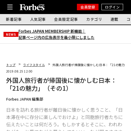
会員登録
ログイン
新着記事
人気記事
会員限定記事
カテゴリ
連載
コ
Forbes JAPAN MEMBERSHIP 新機能｜
NEWS
記事ページ内の広告表示を最小限にしました
トップ
ライフスタイル
外国人旅行者が帰国後に懐かしむ日本：「21の魅力」（
2019.08.25 12:00
外国人旅行者が帰国後に懐かしむ日本：
「21の魅力」（その1）
Forbes JAPAN 編集部
日本を訪れる旅行者が離日後に懐かしく思うこと、「日
本滞在中に存分に楽しんでおけよ」と同胞旅行者たちに
伝えたいことは何だろう。もしかするとそこに、われわ