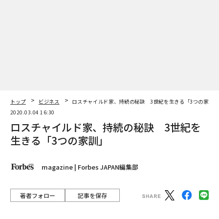
町を歩き回ったわが手は、清潔とは言い難い──エスカ
レーターの手すりにつかまり、現金を触り、電車のつり
革にぶら下がり、あげくにはこっそり鼻をほじり……。
そう思うと、流行のカフェに座ってサンドイッチやベー
グルを食べる魅力も半減だ。
しかし日本では、ほぼすべてのレストラン、カフェ、和
風の居酒屋で、席に座った瞬間、手を拭くための濡れた
タオル（「おしぼり」と呼ばれる）が差し出される。 私
トップ
ビジネス
ロスチャイルド家、持続の秘訣 3世紀を生きる「3つの家訓
2020.03.04 16:30
がインタビューをした帰国者の多くは、自分の国にこの
ロスチャイルド家、持続の秘訣 3世紀を
「ハンドタオル」がないことを嘆いていた。仕方なく代
生きる「3つの家訓」
替品として、ウェットティッシュをバッグに常備するこ
とが帰国後の習慣になった人もいた。
magazine | Forbes JAPAN編集部
2. チップ不要。しかもファーストクラスのサービス
著者フォロー
記事を保存
バロネス・シャーロット・ド・ロスチャイルド（撮影協力：東京 芝 とう