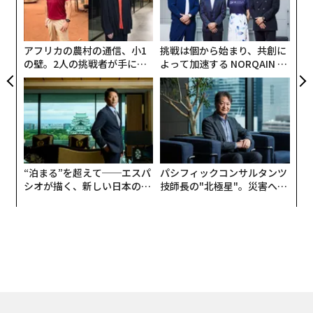
ェ
の
ついて、順不同で紹介しよう。
ン
1. レストランに入ると出てくる「おしぼり」タオル
アフリカの農村の通信、小1
挑戦は個から始まり、共創に
の壁。2人の挑戦者が手にし
よって加速する NORQAIN JA
た「次なる武器」
PAN 特別座談会
“泊まる”を超えて──エスパ
パシフィックコンサルタンツ
シオが描く、新しい日本のラ
技師長の"北極星"。災害への
グジュアリー（前編）
無力感を乗り越え見つけた、
防災一筋20年の答え