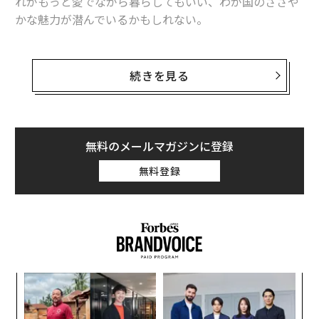
れがもっと愛でながら暮らしてもいい、わが国のささや
かな魅力が潜んでいるかもしれない。
日本を訪れる旅行者や、海外からの日本長期滞在者向け
メディア「Japan Inside」の外国人記者が、外国人旅行
続きを見る
者や、半年から10年以上日本に住み、最近帰国した外国
人たちに取材し、まとめたリストがある。同サイトの全
面協力のもと、3回にわたって一挙公開する。
無料のメールマガジンに登録
無料登録
私たち外国人の多くはある時点で日本に別れを告げ、そ
れぞれの故郷に帰らなければならない。
日本のああいうところがよかったとすぐに恋しくなるこ
ともあれば、帰国して数週間、あるいは数カ月経ってか
らようやく心に沁み戻ってくることもある。
〜
金
日本に「さよなら」を告げて故郷に戻った外国人が心か
個
ら懐かしく感じる、日本のユニークでささやかな魅力に
目