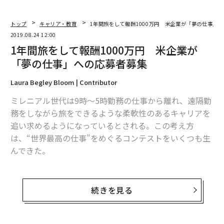
メンバーシップに登録する
トップ
キャリア・教育
1年間旅をして報酬1000万円 米企業が「夢の仕事」
2019.08.24 12:00
1年間旅をして報酬1000万円 米企業が
「夢の仕事」への応募者募集
関連記事
Laura Begley Bloom | Contributor
キャリアを成功させる5つの原則
ミレニアル世代は9時～5時勤務の仕事から離れ、遠隔勤
務をしながら旅をできるような柔軟性のあるキャリアを
エストニア発 旅しながら働くデジタルノマドの「大航海時代」に
追い求めるようになっているとされる。この考え方
クレジットカードはダサい？ Z世代の新たな「お金観」
は、“世界最高の仕事”をめぐるコンテストをいくつも生
んできた。
年収1200万円は低所得者。ユーチューブの街サンブルーノに住む
そうした仕事の中には、フランスでロゼワインを飲むも
優秀な人材が辞めてしまう3つの理由
のや、旅行写真家として世界を探索するものもある。米
続きを見る
国ではオクラホマ州タルサや
バーモント州
もこの流行に
乗り、移住奨励金を支給している。本業を辞め、世界を