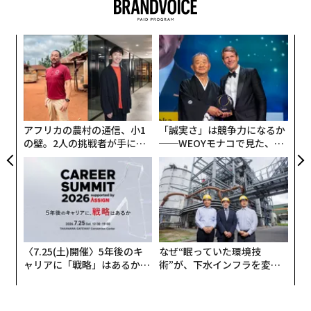
しかし、ほとんどの“夢の仕事コンテスト”は控えめな報
酬で応募者を募っていたことが多かった。だが今回発表
ンツ
「
されたコンテストは違う。
への
3
た、
C
革
る
ク
た「
アフリカの農村の通信、小1
「誠実さ」は競争力になるか
の壁。2人の挑戦者が手にし
──WEOYモナコで見た、く
た「次なる武器」
ら寿司の経営哲学
〈7.25(土)開催〉5年後のキ
なぜ“眠っていた環境技
ャリアに「戦略」はあるか。
術”が、下水インフラを変え
トップエグゼクティブのキャ
たのか──産総研×月島JFE
リアに触れる1日│CAREER S
アクアソリューションの10年
UMMIT 2026