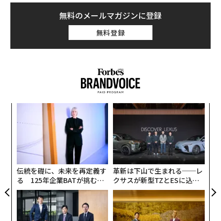
旅することで報酬をもらうのは、究極の夢ではないだろ
advertisement
うか？
無料のメールマガジンに登録
無料登録
しかし、ほとんどの“夢の仕事コンテスト”は控えめな報
酬で応募者を募っていたことが多かった。だが今回発表
されたコンテストは違う。
持続可能な衣料品を手掛けるアパレル企業プラナ（prAn
a）はつい先日、「Day Job to Dream Job（普通の仕事
創業
な
から夢の仕事へ）」と題した千載一遇のキャンペーンを
シン
術
開始した。優勝者は、1年間に10万ドル（約1060万円）
超え
た
ア
の報酬を得ることができる。しかし問題なのは、自分の
ア
の
情熱を追い求めるため本職を辞める勇気があるか、とい
た
う点だ。
伝統を礎に、未来を再定義す
革新は下山で生まれる──レ
る 125年企業BATが挑むス
クサスが新型TZとESに込め
プラナは、10万ドルを使えば優勝者がキャリアを大きく
モークレスな未来
た「DISCOVER」の哲学
前進させ、夢の実現に向けて順調なスタートを切れると
同時に、服の生産方法を持続可能なものに変えるという