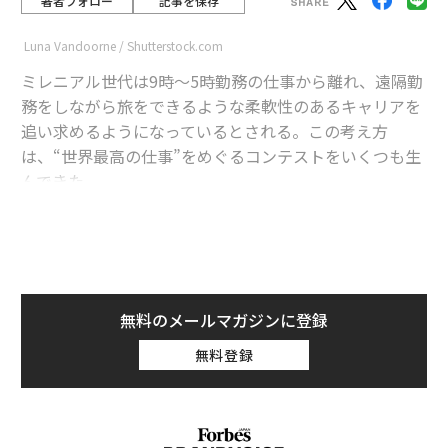
著者フォロー
記事を保存
Luna Vandoorne / Shutterstock.com
ミレニアル世代は9時～5時勤務の仕事から離れ、遠隔勤
務をしながら旅をできるような柔軟性のあるキャリアを
追い求めるようになっているとされる。この考え方
は、“世界最高の仕事”をめぐるコンテストをいくつも生
んできた。
advertisement
そうした仕事の中には、フランスでロゼワインを飲むも
のや、旅行写真家として世界を探索するものもある。米
無料のメールマガジンに登録
国ではオクラホマ州タルサや
バーモント州
もこの流行に
無料登録
乗り、移住奨励金を支給している。本業を辞め、世界を
旅することで報酬をもらうのは、究極の夢ではないだろ
うか？