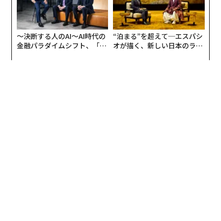
同社のファッション哲学を広めてもらえると期待してい
る。応募者は、現在の職業と夢の仕事について説明する
1～3分間の動画を提出しなければならない。
〜決断する人のAI〜AI時代の
“泊まる”を超えて─エスパシ
金融パラダイムシフト、「超
オが描く、新しい日本のラグ
応募内容は審査委員会が「情熱と大胆さ、独自性」を基
個別化」の核心 【MUFG×ウ
ジュアリー（中編）
準に審査し、優勝者を選出する。優勝者は1年の間、自
ェルスナビ×PwC】
分がどのように夢に向かって取り組んでいるかを示す動
画シリーズを作成することになる。
こうした魅力的な仕事には応募が殺到しがちであり、競
争は激しいものになるだろう。米紙ニューヨーク・タイ
ムズが世界を1年間旅する仕事「52 Places Traveler」を
初めて発表したとき、応募者は1万3000人にも及んだ。
また、観光ウェブサイト「カンクン・ドットコム（Canc
un.com）」のCEO（Cancun Experience Officer／カン
クン体験責任者）になることで月1万ドル（約106万円）
の報酬を6カ月間受け取れるコンテストには8000人が応
募した。