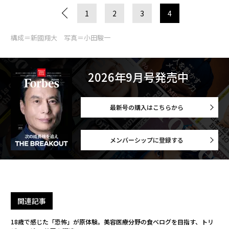
1
2
3
4
構成＝新國翔大 写真＝小田駿一
2026年9月号発売中
最新号の購入はこちらから
メンバーシップに登録する
関連記事
18歳で感じた「恐怖」が原体験。美容医療分野の食べログを目指す、トリ