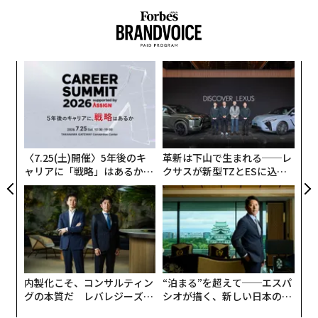
伝
る
モ
「
左右
T
日
〈7.25(土)開催〉5年後のキ
革新は下山で生まれる──レ
ャリアに「戦略」はあるか。
クサスが新型TZとESに込め
トップエグゼクティブのキャ
た「DISCOVER」の哲学
リアに触れる1日│CAREER S
UMMIT 2026
内製化こそ、コンサルティン
“泊まる”を超えて──エスパ
グの本質だ レバレジーズが
シオが描く、新しい日本のラ
実践する、次世代ファームの
グジュアリー（前編）