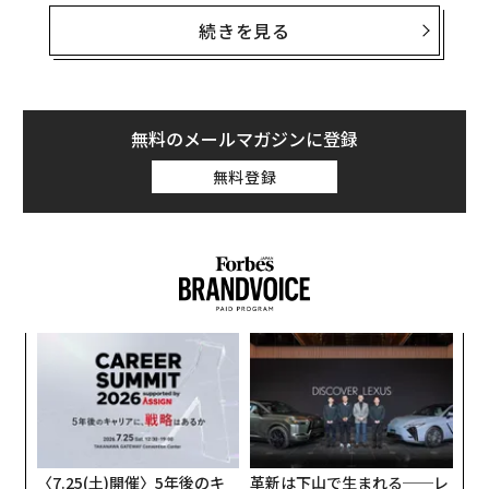
は、レジリエンスは育てることができるという点にあ
続きを見る
る。
さまざまな方面からの課題が増すビジネス環境におい
て、レジリエンスは、形づくられ、共有され、持続され
無料のメールマガジンに登録
る「意味」を通じて推進されなければならない。
無料登録
レジリエンスを築くことは、人々が不確実性をどう
理解
するかに根ざしたリーダーシップの実践である。
まず理解することに徹する
スティーブン・コヴィーは「まず理解することに徹す
伝
る」という
言葉
を広めたことで有名だ。これは、明確な
る
モ
理解がなければ私たちの思い込みは誤りうる、という重
「
要な前提に基づく哲学である。
左右
T
日
従業員は、何が起きているのか、そしてそれがなぜ重要
〈7.25(土)開催〉5年後のキ
革新は下山で生まれる──レ