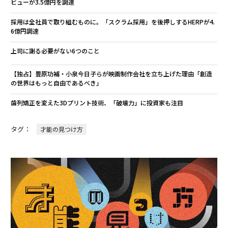
ビューが3.5億円を調達
採用は全社員で取り組むものに。「スクラム採用」を後押しするHERPが4.
6億円調達
上司に謝る必要がない6つのこと
【独占】豊原功補・小泉今日子らが映画制作会社を立ち上げた理由「創造
の世界はもっと自由であるべき」
歯列矯正を変えた3Dプリント技術、「破壊力」に投資家も注目
タグ：
才能の見つけ方