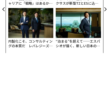
なのかの両方を理解する必要がある。その明確さがなけ
ャリアに「戦略」はあるか。
クサスが新型TZとESに込め
トップエグゼクティブのキャ
た「DISCOVER」の哲学
れば、従業員がリーダーの望む方向に動く可能性は低
リアに触れる1日│CAREER S
い。
UMMIT 2026
過去の経験は、私たちが周囲の世界をどう見て、何に気
づき、何を恐れ、出来事をどう解釈するかを決定づけ
る。いわば「心の目」、つまり内面の精神的なキャンバ
内製化こそ、コンサルティン
“泊まる”を超えて──エスパ
スが、注意を向ける対象をふるいにかけ、脅威か可能性
グの本質だ レバレジーズが
シオが描く、新しい日本のラ
のどちらかを増幅し、私たちが実現すると見込む未来を
実践する、次世代ファームの
グジュアリー（前編）
全貌
静かに描き出していく。
逆境が襲うと、そのキャンバスは狭くなる。人はリス
ク、損失、そして自分が晒される危険に固着する。リー
ダーが巧みに介入すれば、枠は広がる。痛みから目的
へ、麻痺から可能性へと、注意を向け直すのである。
ポジティブなストーリーテリングの力
チームがプレッシャーの下で瓦解するのは、メンバーに