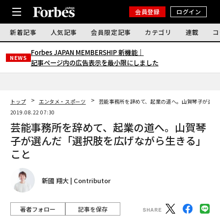
会員登録
ログイン
新着記事
人気記事
会員限定記事
カテゴリ
連載
コ
Forbes JAPAN MEMBERSHIP 新機能｜
NEWS
記事ページ内の広告表示を最小限にしました
トップ
エンタメ・スポーツ
芸能事務所を辞めて、起業の道へ。山賀琴子が選ん
2019.08.22 07:30
芸能事務所を辞めて、起業の道へ。山賀琴
子が選んだ「選択肢を広げながら生きる」
こと
新國 翔大 | Contributor
著者フォロー
記事を保存