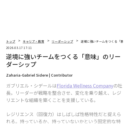
全貌
トップ
キャリア・教育
リーダーシップ
逆境に強いチームをつくる「意味
2026.03.17 17:11
逆境に強いチームをつくる「意味」のリー
ダーシップ
Zaharia-Gabriel Sidere | Contributor
ガブリエル・シデールは
Florida Wellness Company
の社
長。リーダーが戦略を整合させ、変化を乗り越え、レジ
リエントな組織を築くことを支援している。
レジリエンス（回復力）はしばしば性格特性だと捉えら
れる。持っているか、持っていないかという固定的な特
性だという見方だ。しかし必ずしもそうではない。朗報