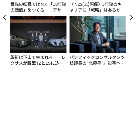
目先の転職ではなく「10年後
〈7.25(土)開催〉5年後のキ
の価値」をつくる──アサイ
ャリアに「戦略」はあるか。
卵は体に良い、悪い？ 最新の調査結果から言えること
ンの長期伴走型支援とは
トップエグゼクティブのキャ
リアに触れる1日│CAREER S
UMMIT 2026
advertisement
革新は下山で生まれる──レ
パシフィックコンサルタンツ
クサスが新型TZとESに込め
技師長の"北極星"。災害への
た「DISCOVER」の哲学
無力感を乗り越え見つけた、
防災一筋20年の答え
翻訳・編集＝出田静
2026年9月号発売中