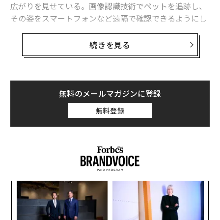
広がりを見せている。画像認識技術でペットを追跡し、
その姿をスマートフォンなど遠隔で確認できるようにし
てくれるというものだ。
続きを見る
東京電力エナジーパートナーの「ペットみるん」など
が、代表的なサービスとなろう。同サービスは、ディー
プラーニングを活用してペットが映っている部分だけを
抜き出して撮影してくれる。
無料のメールマガジンに登録
無料登録
ペットの健康管理にAIを使おうとする製品もある。シャ
ープのネコ用トイレシステム「ペットケアモニター」
は、猫の尿の回数や量、尿に要した時間、体重などを計
測。AIで解析結果を算出し体調管理を効率化する。
ペット産業におけるAIの実用例は、他にも多彩だ。現
ンツ
ア
在、行方不明者・失踪者の捜索に人工知能（AI）を有効
への
の
活用しようという実験的な試みが世界的に広まっている
た、
た
“
が、それをペットに応用しようという動きがある。リク