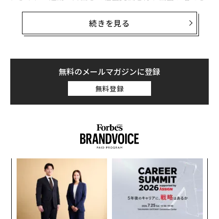
2026年9月号発売中
ことがある」と述べている。米国では、約68％の家庭が
少なくとも1匹のペットを飼っているため、これは良い
続きを見る
ことだ。
最新号の購入はこちらから
ここでは、ペットが飼い主の心や体の健康を向上させる
メンバーシップに登録する
8つの理由を紹介する。
無料のメールマガジンに登録
無料登録
関連記事
健康や幸福度の向上にペットが効果的な8つの理由
るか
ア
雑談をマスターするためのテクニック
、く
の
た
年間5万匹の殺処分を防げ「犬版マイナンバー」で変わるペットの未来
〜
金
個
内定が欲しければ「なぜ」を4回繰り返せ。ファストリ採用責任者が語る
ェ
「就活」とは