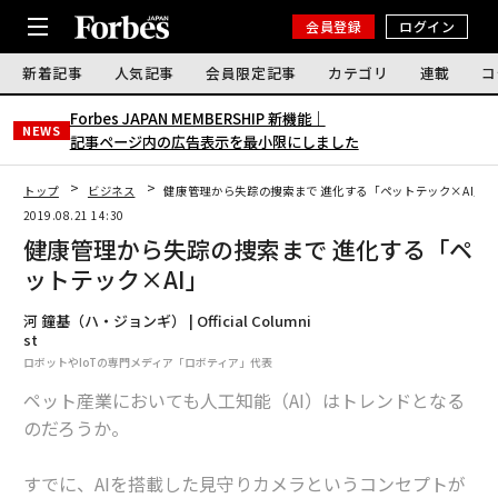
会員登録
ログイン
新着記事
人気記事
会員限定記事
カテゴリ
連載
コ
Forbes JAPAN MEMBERSHIP 新機能｜
NEWS
記事ページ内の広告表示を最小限にしました
トップ
ビジネス
健康管理から失踪の捜索まで 進化する「ペットテック×AI」
2019.08.21 14:30
健康管理から失踪の捜索まで 進化する「ペ
ットテック×AI」
河 鐘基（ハ・ジョンギ） | Official Columni
st
ロボットやIoTの専門メディア「ロボティア」代表
ペット産業においても人工知能（AI）はトレンドとなる
のだろうか。
すでに、AIを搭載した見守りカメラというコンセプトが