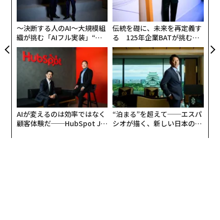
オ
ルートテクノロジーズや、中国のAIスタートアップ・Me
ジ
gviiは、鼻のしわ（鼻紋）から特定の犬を識別する認識
〜決断する人のAI〜大規模組
伝統を礎に、未来を再定義す
システムを開発。すでに実証実験や実用化にいたってい
織が挑む「AIフル実装」“使
る 125年企業BATが挑むス
る。
う”企業から“動く”企業へ【N
モークレスな未来
TTドコモビジネス×PwC】
韓国では「チキョジュルケ」（日本語で「守ってあげ
る」の意）というペット捜索アプリが登場した。韓国で
は、保健所に保護されたペットは10数日で殺処分とな
る。いかに早急に見つけることができるかがペットの生
AIが変えるのは効率ではなく
“泊まる”を超えて──エスパ
死を分けることになるのだが、同アプリではそのような
顧客体験だ──HubSpot Ja
シオが描く、新しい日本のラ
課題解決が目標として掲げられている。
panが語る「Grow Better」
グジュアリー（前編）
な組織のつくり方
使い方はいたってシンプルだ。飼い主が失踪した犬の写
真を投稿するとデータベースに保管される。一方、ペッ
トを保護した人が写真を撮影して投稿すると双方のデー
タがマッチング。飼い主側に通知がいくという仕組みで
ある。