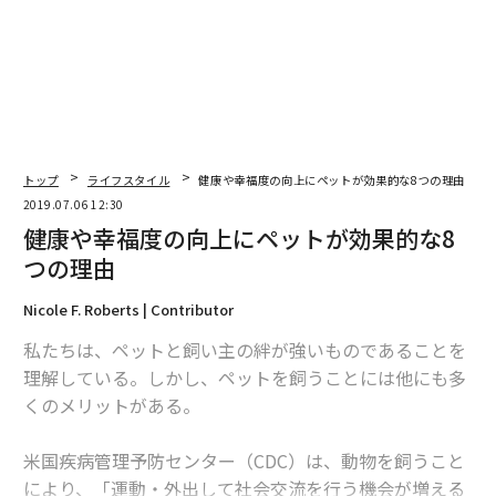
ちなみに韓国では「Animal GO」というAIを取り入れた
ペットSNSサービスもある。ユーザーが写真をアップロ
ードすると、血統や年齢など自分のペットに関する科学
的根拠に基づいたデータ資料を提供してくれるという。
また、排便の写真をUPロードするとAIが自動的に健康状
態をチェックしてくれるという機能も搭載されている。
トップ
ライフスタイル
健康や幸福度の向上にペットが効果的な8つの理由
2019.07.06 12:30
いわゆる「ペットテック」（ペット＋テクノロジー）市
健康や幸福度の向上にペットが効果的な8
場は世界的にも拡大傾向にあり、一部、投資家たちから
つの理由
も高い関心を集めている。今後、AIを使ったどのような
新サービス・製品が登場するか注目したい。
Nicole F. Roberts | Contributor
連載：AI通信「こんなとこにも人工知能」
私たちは、ペットと飼い主の絆が強いものであることを
過去記事はこちら>>
理解している。しかし、ペットを飼うことには他にも多
くのメリットがある。
文=河 鐘基
米国疾病管理予防センター（CDC）は、動物を飼うこと
により、「運動・外出して社会交流を行う機会が増える