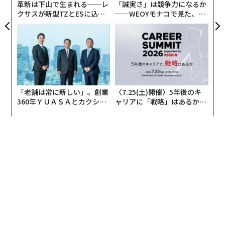
革新は下山で生まれる──レ
「誠実さ」は競争力になるか
利用者の満足度は高く、積み立てが主流
クサスが新型TZとESに込め
──WEOYモナコで見た、く
た「DISCOVER」の哲学
ら寿司の経営哲学
新NISAを利用している人に限って見ると、制度に対する
評価は総じて高い。利用者の多くが「利用してよかっ
た」と回答しており、資産が増えた実感を得られたこと
や、投資を通じて資産への意識が変わったことなどが理
由としてあげられた。
「老舗は常に新しい」。創業
〈7.25(土)開催〉5年後のキ
運用方法としては、毎月一定額を積み立てるスタイルが
360年ＹＵＡＳＡとカクシン
ャリアに「戦略」はあるか。
CEO田尻望が語る、AIを超え
トップエグゼクティブのキャ
中心で、短期的な売買よりも長期的な資産形成を意識し
る人の価値
リアに触れる1日│CAREER S
た使い方が多いのも特徴だ。
UMMIT 2026