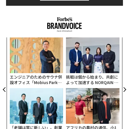
─レ
A
込め
顧客
pa
目
な
の
ン
エンジニアのためのサウナ併
挑戦は個から始まり、共創に
設オフィス「Mobius Park」
よって加速する NORQAIN JA
がオープン──タマディック
PAN 特別座談会
が健康経営を徹底する理由
「老舗は常に新しい」。創業
アフリカの農村の通信、小1