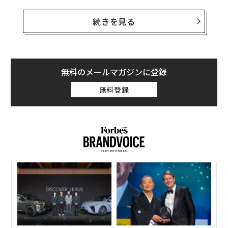
認知は高水準、利用は一部の人
続きを見る
調査によると、新NISAを「知っている」と回答した人は
多数派を占めており、制度の存在自体は広く浸透してい
る。一方で、現在新NISAを利用している人は全体の一部
無料のメールマガジンに登録
にとどまり、「知っているが利用していない人」や「過
去に利用していたが、現在は利用していない人」も一定
無料登録
数存在することがわかった。
ンツ
エ
への
設オ
た、
が
ア
が
の
た