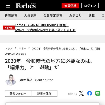
会員登録
ログイン
新着記事
人気記事
会員限定記事
カテゴリ
連載
コ
Forbes JAPAN MEMBERSHIP 新機能｜
NEWS
記事ページ内の広告表示を最小限にしました
トップ
マネー
2020年 令和時代の地方に必要なのは、「編集力」と「遊動」
2019.08.16 08:00
2020年 令和時代の地方に必要なのは、
「編集力」と「遊動」だ
藤野 英人 | Contributor
著者フォロー
記事を保存