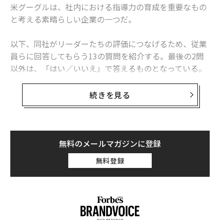
米グーグルは、社内における指導力の育成を重要なもの
留学の機会を得て、苦労して米ハーバード大のビジネス
と考える素晴らしい企業の一つだ。
スクールでMBAを取得。その翌年に退職、ボストンコン
サルティンググループに転職し経営コンサルタントの道
以下、同社がリーダーたちの評価につなげるため、従業
を歩むことになるが、当時の思いを後に著書でこのよう
員らに回答してもらう13の質問を紹介する。最後の2問
にしたためている。
以外は、「はい／いいえ」で答えるものとなっている。
「一生かけて恩返ししようと考えていた松下を自ら去る
1. 上司は私がパフォーマンスを向上させるために、今
のは申し訳なかった」
続きを見る
すぐ実行できることをアドバイスしてくれる
「社会人としてのイロハを教えてくれた会社、ハーバー
ドにまで留学させてくれた会社を去ろうとしている。自
分で選んだ道ではあるが、『本当にこれでいいのか？』
との思いが再び頭をよぎった」
無料のメールマガジンに登録
（『愚直論』ダイヤモンド社、2005年）
無料登録
同書執筆当時は、その後自身がカンパニー社長という立
場で古巣に戻ることになるとは想像もしていなかったと
思われる。憧れて入社した、日本を代表する大企業から
巣立つことに後ろ髪を引かれる思いもあったのではない