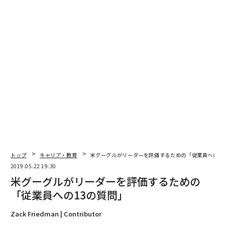
「出戻り」での社長就任にためらいがなかったわけでは
ない。
「昔、いったん辞めた人間というのは、どちらかという
と裏切り者という扱いでした。今はだいぶオープンにな
り、戻ってきている人間も多いですが、私のように役員
トップ
キャリア・教育
米グーグルがリーダーを評価するための「従業員への1
でとなると、あまり例はない。社内で頑張って昇格した
2019.05.22 19:30
人がたくさんいる中で、『なんで急に』という心情も皆
米グーグルがリーダーを評価するための
さんお持ちでしたでしょう」
「従業員への13の質問」
1980年、松下電器に入社。新人時代は溶接機事業部に配
Zack Friedman | Contributor
属され、作業着姿で粉塵まみれの日々を送った。社内で