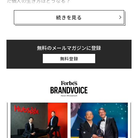
た個人の生き方はどうなる？
2017年4月の就任以降、ドラスティックな改革を推進し
続きを見る
てきた、パナソニックコネクティッドソリューションズ
（CNS）社の樋口泰行社長（兼パナソニック専務執行役
員）に話を聞いた。
無料のメールマガジンに登録
松下電器の技術者からキャリアをスタートし、米ハーバ
無料登録
ードビジネススクールでMBAを取得、戦略コンサルに転
身し、アップルなどを経て、45歳の若さで日本HP社長
に就任した。その後ダイエーの社長、日本マイクロソフ
トの社長・会長を歴任し、請われて選んだ行き先は、古
巣のパナソニックだった。「異例の出戻り人事」と言わ
れた。
ィン
“
ズが
シ
聞きたいことがたくさんある。日本企業も外資系も、電
ムの
グ
エ
機から小売、ITまで様々な分野で経験を積んできた稀代
設オ
の経営者。3記事にわたり樋口社長の危機感、挑戦、哲
が