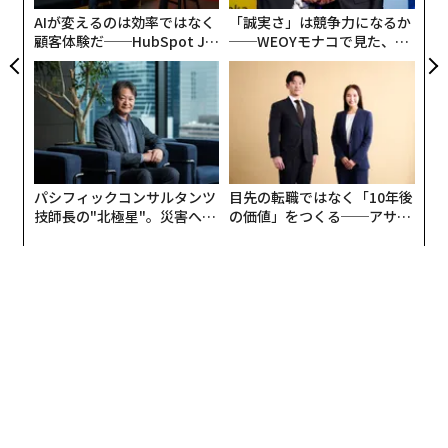
学に迫る。
が
AIが変えるのは効率ではなく
「誠実さ」は競争力になるか
顧客体験だ──HubSpot Ja
──WEOYモナコで見た、く
panが語る「Grow Better」
ら寿司の経営哲学
パナソニックCNS社はIoTなど企業向けのシステムやソ
な組織のつくり方
リューションを担うパナソニックの社内カンパニー。日
本の大企業、ものづくりの象徴であるパナソニックのBt
oB分野の最先端を担う。
新卒で入社した松下電器。25年ぶりに戻ることになるま
パシフィックコンサルタンツ
目先の転職ではなく「10年後
技師長の"北極星"。災害への
の価値」をつくる──アサイ
で、随分の葛藤があったという。
無力感を乗り越え見つけた、
ンの長期伴走型支援とは
防災一筋20年の答え
「新しい風を吹き込める人が欲しい」
日本マイクロソフトの会長を務めていた頃、現・パナソ
ニック本体の津賀一宏社長から「食事でもしませんか」
と誘いがあった。日本マイクロソフトの社長・会長時代
から津賀社長とはもともと知り合いだったが、改まって
の一対一の会食に、少し構えたという。