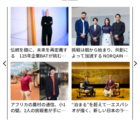
だろうか。
るか
内
、く
グ
今改めて反芻する、松下幸之助の教え
実
〈7
全
ャ
パナソニックに戻り、改めて触れることになった創業
ト
者・松下幸之助の哲学。「入社当時は本当の意味はわか
リア
伝統を礎に、未来を再定義す
挑戦は個から始まり、共創に
UM
っていませんでした」と話す。
る 125年企業BATが挑むス
よって加速する NORQAIN JA
モークレスな未来
PAN 特別座談会
「松下を一度離れて、25年いろんな経験をして戻り、そ
の哲学にもう一回触れたときに、松下幸之助の言葉の重
みが改めて分かったような気がしました。３つの会社で
社長という仕事をしましたが、そのときに心掛けてきた
ことが、創業者の考え方と似ていることに驚きました。
アフリカの農村の通信、小1
“泊まる”を超えて─エスパシ
『経営の基本』を突き詰めるとそこに行くのか、それと
の壁。2人の挑戦者が手にし
オが描く、新しい日本のラグ
も新入社員のときに知らず知らずに刷り込まれていたの
た「次なる武器」
ジュアリー（中編）
か。20代の頃はわからなかった創業者の教えが、社外で
の経験を積んで理解できるようになっていました」
編集＝木内涼子