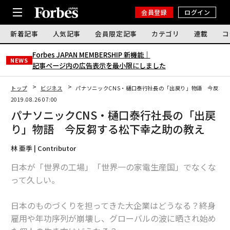
会員登録
ログイン
新着記事
人気記事
会員限定記事
カテゴリ
連載
コ
Forbes JAPAN MEMBERSHIP 新機能｜
NEWS
記事ページ内の広告表示を最小限にしました
トップ
ビジネス
パナソニックCNS・樋口泰行社長の「出戻り」物語 今反芻
2019.08.26 07:00
パナソニックCNS・樋口泰行社長の「出戻
り」物語 今反芻する松下幸之助の教え
林 亜季 | Contributor
日本が「世界の工場」「世界一の家電生産国」でなくな
って久しい。
日本のものづくりを担ってきた大企業はどうなる？終身
雇用や年功序列が崩壊し、グローバルの波に晒され始め