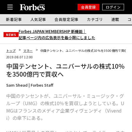
会員登録
ログイン
新着記事
人気記事
会員限定記事
カテゴリ
連載
コ
Forbes JAPAN MEMBERSHIP 新機能｜
NEWS
記事ページ内の広告表示を最小限にしました
トップ
マネー
中国テンセント、ユニバーサルの株式10％を3500億円で買収へ
2019.08.07 12:00
中国テンセント、ユニバーサルの株式10％
を3500億円で買収へ
Sam Shead | Forbes Staff
中国のテンセントが、ユニバーサル・ミュージック・グ
ループ（UMG）の株式10％を買収しようとしている。U
MGはフランスのメディア企業ヴィヴェンディ（Vivend
i）の傘下にある。