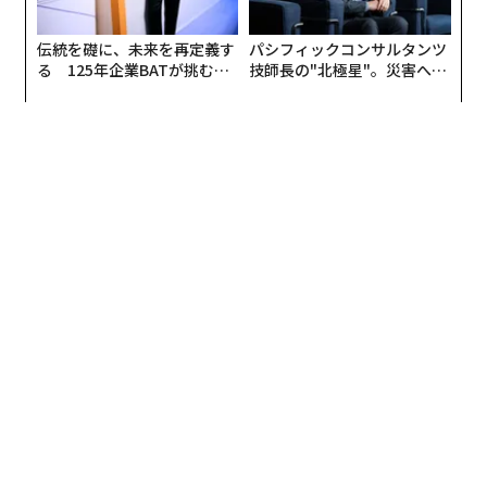
伝統を礎に、未来を再定義す
パシフィックコンサルタンツ
る 125年企業BATが挑むス
技師長の"北極星"。災害への
モークレスな未来
無力感を乗り越え見つけた、
防災一筋20年の答え
編集＝上田裕資