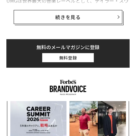
UMGは世界最大の音楽レーベルとして、テイラー・スウ
ィフトやクイーン、リアーナやジェイ・Zなどの有名アー
ティストの楽曲の配信権を保有している。UMGは2017
続きを見る
年にテンセントと提携しており、テンセントミュージッ
ク・エンタテインメント（TME）は以前からUGMのライ
ブラリをストリーミングに使用してきた。
無料のメールマガジンに登録
ヴィヴェンディは8月6日の声明で、テンセントが今後、
無料登録
UMGのアーティストの中国におけるプロモーションを支
援し、新たなアーティストを中国市場に送り込んでいく
と宣言した。
るか
〜
、く
金
個
「
ェ
3
C