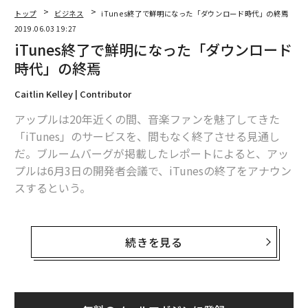
トップ
ビジネス
iTunes終了で鮮明になった「ダウンロード時代」の終焉
2019.06.03 19:27
iTunes終了で鮮明になった「ダウンロード
時代」の終焉
Caitlin Kelley | Contributor
アップルは20年近くの間、音楽ファンを魅了してきた
「iTunes」のサービスを、間もなく終了させる見通し
だ。ブルームバーグが掲載したレポートによると、アッ
プルは6月3日の開発者会議で、iTunesの終了をアナウン
スするという。
MP3音源を手軽に楽しめるiTunesは音楽の聞き方に革命
をもたらしたが、「アップルミュージック」などのスト
続きを見る
リーミング配信が人気を高める中で、ダウンロード型サ
ービスの利用人口は減少が続いていた。全米レコード協
会（RIAA）のレポートによると、2018年末時点で、米国
の音楽業界でのストリーミングの売上シェアは75％に達