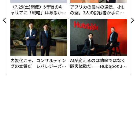
る
〈7.25(土)開催〉5年後のキ
アフリカの農村の通信、小1
ャリアに「戦略」はあるか。
の壁。2人の挑戦者が手にし
トップエグゼクティブのキャ
た「次なる武器」
リアに触れる1日│CAREER S
UMMIT 2026
内製化こそ、コンサルティン
AIが変えるのは効率ではなく
グの本質だ レバレジーズが
顧客体験だ──HubSpot Ja
実践する、次世代ファームの
panが語る「Grow Better」
全貌
な組織のつくり方