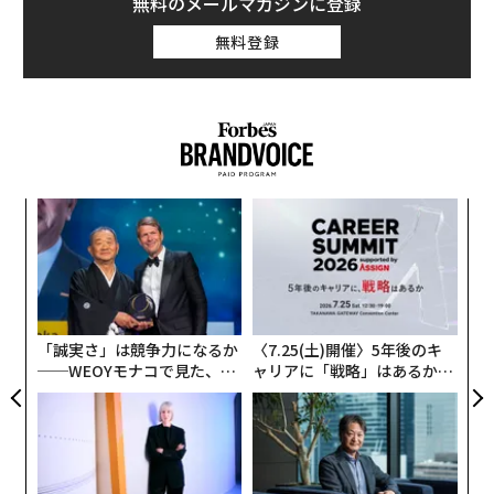
無料のメールマガジンに登録
していた。
無料登録
iTunesの発表は2001年のことで、当時の音楽業界はMP3
ファイルの不正ダウンロード問題に苦しんでいた。その
後の18年間でiTunesは、音楽や映画、テレビのコンテン
ツがワンストップで楽しめるプラットフォームとして巨
大な存在感を誇るようになった。
果を
A
EN
顧客
明
pa
〜
な
織
う
T
「誠実さ」は競争力になるか
〈7.25(土)開催〉5年後のキ
──WEOYモナコで見た、く
ャリアに「戦略」はあるか。
ら寿司の経営哲学
トップエグゼクティブのキャ
リアに触れる1日│CAREER S
UMMIT 2026