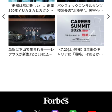
全
「老舗は常に新しい」。創業
パシフィックコンサルタンツ
360年ＹＵＡＳＡとカクシン
技師長の"北極星"。災害への
CEO田尻望が語る、AIを超え
無力感を乗り越え見つけた、
る人の価値
防災一筋20年の答え
革新は下山で生まれる──レ
〈7.25(土)開催〉5年後のキ
クサスが新型TZとESに込め
ャリアに「戦略」はあるか。
た「DISCOVER」の哲学
トップエグゼクティブのキャ
リアに触れる1日│CAREER S
UMMIT 2026