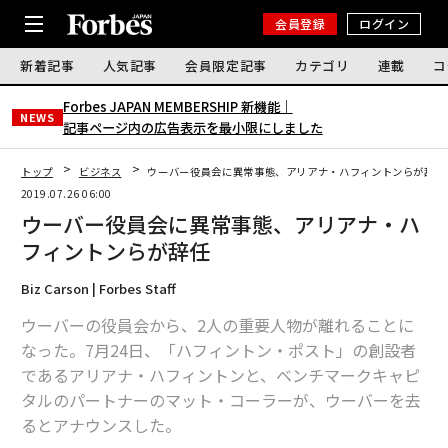
会員登録
ログイン
新着記事
人気記事
会員限定記事
カテゴリ
連載
コ
Forbes JAPAN MEMBERSHIP 新機能｜
NEWS
記事ページ内の広告表示を最小限にしました
トップ
ビジネス
ウーバー役員会に異常事態、アリアナ・ハフィントンらが辞任
2019.07.26 06:00
ウーバー役員会に異常事態、アリアナ・ハ
フィントンらが辞任
Biz Carson | Forbes Staff
ウーバーの役員会から、2人の重要人物が離れることに
なった。7月24日、「ハフィントン・ポスト」の創設者
であるアリアナ・ハフィントンと、ベンチマークキャピ
タルのパートナーのマット・コーラーが、ウーバーを去
るとアナウンスした。