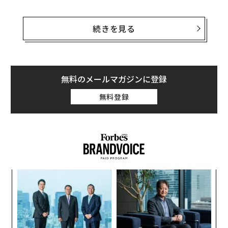
ウーバーからは今年5月末にも、同社の初期従業員でビ
リオネアのライアン・グレーブズが役員を辞任してい
続きを見る
た。同社の役員会には現在、9人が残っている。前CEO
のトラビス・カラニックや、ウーバーの共同創業者のギ
ャレット・キャンプ、ロナルド・シュガー会長らだ。
無料のメールマガジンに登録
ハフィントンは声明で、今後は自身で設立したウェルネ
無料登録
ス系のスタートアップ「Thrive Global」の運営に専念す
ると述べた。マット・コーラーはカラニックが2017年6
月にウーバーのCEOを辞職した後に、ベンチマークキャ
ピタルから同社に派遣されて役員になったが、約2年で
その地位を去ることになった。
〜
織
う
内
T
グ
実