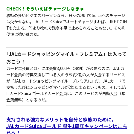
CHECK！そういえばチャージしなきゃ
移動の多いビジネスパーソンなら、日々の利用でSuicaへのチャージ
は欠かせない。JALカードSuicaでオートチャージすれば、JRE POIN
Tもたまる。何より改札で残高不足で止められることもない。その利
便性は強い魅力だ。
｢JALカードショッピングマイル・プレミアム」は入って
おこう！
カード年会費とは別に年会費3,000円（税別）が必要なのに、JALカ
ード会員の特典交換している人のうち約8割の人が入会するサービス
が「JALカードショッピングマイル・プレミアム」だ。JALカードで
支払うたびにショッピングマイルが2倍たまるというもの。そしてJA
L カードSuica ゴールドカード会員は、このサービスが自動入会（年
会費無料）となるのだ。
支持される強力なメリットを自分と家族のために。
JALカードSuicaゴールド 誕生1周年キャンペーンはこち
らへ！