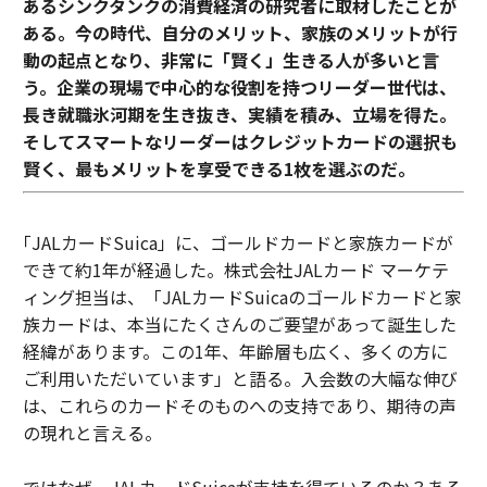
あるシンクタンクの消費経済の研究者に取材したことが
ある。今の時代、自分のメリット、家族のメリットが行
動の起点となり、非常に「賢く」生きる人が多いと言
う。企業の現場で中心的な役割を持つリーダー世代は、
長き就職氷河期を生き抜き、実績を積み、立場を得た。
そしてスマートなリーダーはクレジットカードの選択も
賢く、最もメリットを享受できる1枚を選ぶのだ。
｢JALカードSuica」に、ゴールドカードと家族カードが
できて約1年が経過した。株式会社JALカード マーケテ
ィング担当は、「JALカードSuicaのゴールドカードと家
族カードは、本当にたくさんのご要望があって誕生した
経緯があります。この1年、年齢層も広く、多くの方に
ご利用いただいています」と語る。入会数の大幅な伸び
は、これらのカードそのものへの支持であり、期待の声
の現れと言える。
ではなぜ、JALカードSuicaが支持を得ているのか？ある