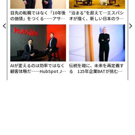
ったりのコンテンツが際限なくあふれる世界で、話すこ
個
ェ
とは独自の声になるための方法である。いまパブリック
目先の転職ではなく「10年後
“泊まる”を超えて─エスパシ
スピーキングがとりわけ強力である理由は、次の通り
の価値」をつくる──アサイ
オが描く、新しい日本のラグ
だ。
ンの長期伴走型支援とは
ジュアリー（中編）
1. パブリックスピーキングは本物の人間的なつ
ながりを生む
文字だけで真の感情的なつながりを生み出すのは難し
い。話すことで、聴衆はあなたのエネルギーや感情を感
AIが変えるのは効率ではなく
伝統を礎に、未来を再定義す
顧客体験だ──HubSpot Ja
る 125年企業BATが挑むス
じ、あなたの真正性とつながることができる。パブリッ
panが語る「Grow Better」
モークレスな未来
クスピーキングの本当の秘訣は、何を言うかではなく、
な組織のつくり方
つながる機会にある。話すことは、トーン、抑揚、ボデ
ィランゲージを含む完全なメッセージを届けられる。こ
れらはいずれも文章には存在しない要素だ。パブリック
スピーキングは信頼と信用を加速させる。信頼は、テキ
ストベースのコンテンツよりもリアルタイムの場でより
速く築かれるからである。また、話すことは専門性を瞬
時に示す。明確に教えることができれば、人々はあなた