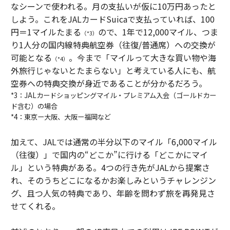
なシーンで使われる。月の支払いが仮に10万円あったと
しよう。これをJALカードSuicaで支払っていれば、100
円＝1マイルたまる
ので、1年で12,000マイル、つま
（*3）
り1人分の国内線特典航空券（往復/普通席）への交換が
可能となる
。今まで「マイルって大きな買い物や海
（*4）
外旅行じゃないとたまらない」と考えている人にも、航
空券への特典交換が身近であることが分かるだろう。
*3：JALカードショッピングマイル・プレミアム入会（ゴールドカー
ド含む）の場合
*4：東京ー大阪、大阪ー福岡など
加えて、JALでは通常の半分以下のマイル「6,000マイル
（往復）」で国内の“どこか”に行ける「どこかにマイ
ル」という特典がある。4つの行き先がJALから提案さ
れ、そのうちどこになるかお楽しみというチャレンジン
グ、且つ人気の特典であり、年齢を問わず旅を再発見さ
せてくれる。