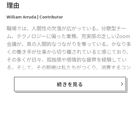
理由
William Arruda | Contributor
職場では、人間性の欠落が広がっている。分散型チー
ム、テクノロジーに偏った業務、充実感の乏しいZoom
会議が、真の人間的なつながりを奪っている。かなり多
くの働き手が仕事から切り離されていると感じており、
その多くが日々、孤独感や感情的な疲弊を経験してい
る。そして、その断絶は私たちがつくり、消費するコン
テンツにも波及している。そこに、AI生成コンテンツの
圧倒的な量が重なる。自分の考えを発信することはかつ
続きを見る
てないほど容易になったが、それを見てもらい、信頼さ
れ、記憶に残すことは別問題である。これは単なるコン
テンツの問題ではない。つながりの問題である。そし
て、つながりはコンテンツを増やすことでは生まれな
い。現実の、人間らしい瞬間を通じて生まれる。パブリ
ックスピーキングはまさにそれをもたらすものであり、
AI時代に自分のブランドを築く最も強力な方法となって