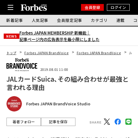
会員登録
ログイン
新着記事
人気記事
会員限定記事
カテゴリ
連載
コ
Forbes JAPAN MEMBERSHIP 新機能｜
NEWS
記事ページ内の広告表示を最小限にしました
トップ
Forbes JAPAN BrandVoice
Forbes JAPAN BrandVoice
JAL
2019.08.01 11:00
JALカードSuica､その組み合わせが最強と
言われる理由
Forbes JAPAN BrandVoice Studio
著者フォロー
記事を保存