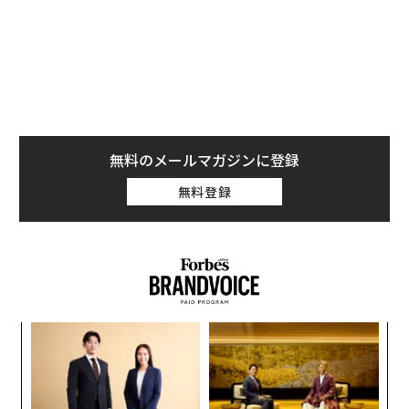
いる。
パブリックスピーキングはAI生成の粗製コンテ
ンツへの解毒剤である
発信には価値がある。拡張性もある。しかし、それは受
動的でもある。一方、話すことは没入的で、即時性があ
無料のメールマガジンに登録
り、感情に訴える。人を変える力がある。AI時代には誰
もが発信できるが、場を掌握できる人は多くない。だか
無料登録
らこそ、パブリックスピーキングはキャリア上の強力な
武器になった。もはや「あれば望ましい」スキルではな
い。人間味が薄れ、コンテンツ過多となった仕事の世界
で、可視性、信頼性、機会を築く最も効果的な方法の1
つである。ソーシャルメディア上の粗製コンテンツの群
れから抜きんでる助けにもなる。パブリックスピーキン
小1
な
グは、自分の考えを共有するだけのものではない。それ
にし
術
を証明する行為である。編集ボタンのない現実の場で、
た
〜
ア
現実の人々を前に、リアルタイムで示すのだ。似たり寄
金