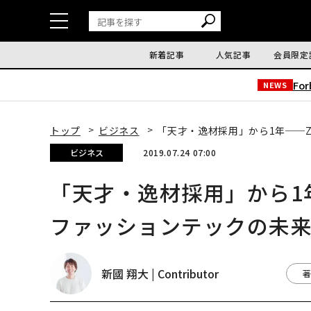
新着記事
人気記事
会員限定
Fo
NEWS
トップ
ビジネス
「天才・逸材採用」から1年──
ビジネス
2019.07.24 07:00
「天才・逸材採用」から1
ファッションテックの未
新國 翔大 | Contributor
著