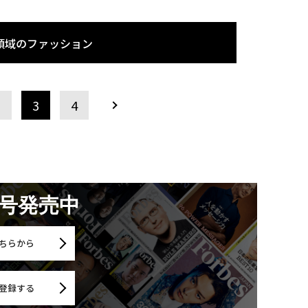
領域のファッション
2
3
4
月号発売中
ちらから
登録する