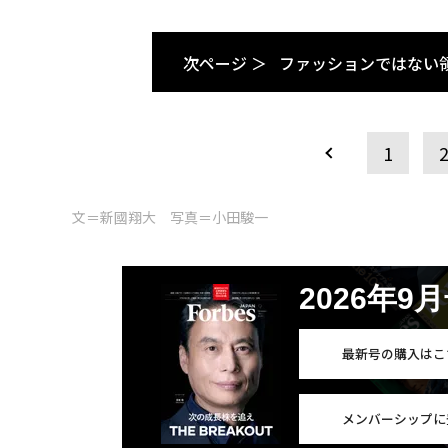
次ページ ＞
ファッションではない
1
文＝新國翔大 写真＝小田駿一
2026年9
最新号の購入はこ
メンバーシップに