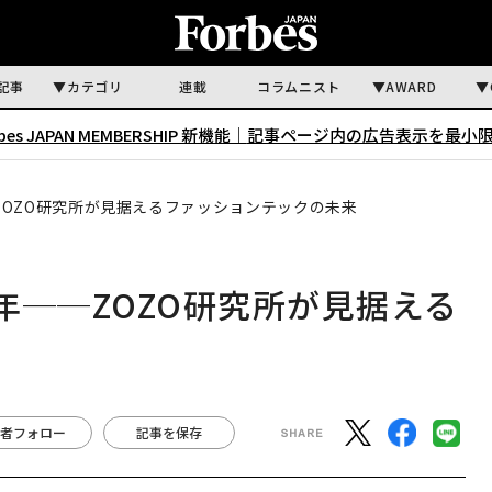
記事
カテゴリ
連載
コラムニスト
AWARD
rbes JAPAN MEMBERSHIP 新機能｜
記事ページ内の広告表示を最小
ZOZO研究所が見据えるファッションテックの未来
年──ZOZO研究所が見据える
来
者フォロー
記事を保存