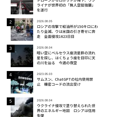
ライナが世界初の「無人空挺強襲」
を遂行
2026.08.05
ロシアの攻撃で給油所が150キロにわ
たり全滅、ウは米国の引き寄せに奔
走 全面侵攻1623日目
2026.08.04
暗い空にペルセウス座流星群の流れ
星を探し、はくちょう座を目印に天
の川を辿る 今週の夜空
2023.05.03
サムスン、ChatGPTの社内使用禁
止 機密コードの流出受け
2026.08.04
ウクライナ侵攻で塗り替えられた世
界のエネルギー地図 ロシアは信用
失墜