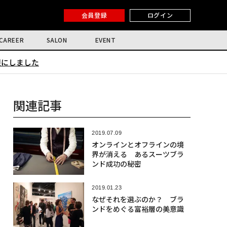
会員登録
ログイン
CAREER
SALON
EVENT
限にしました
関連記事
2019.07.09
オンラインとオフラインの境
界が消える あるスーツブラ
ンド成功の秘密
2019.01.23
なぜそれを選ぶのか？ ブラ
ンドをめぐる富裕層の美意識