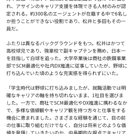
れ、アサインのキャリア支援を体現できる人材のみが認
定される。約300名のエージェントが在籍する中で6名し
か担うことができない役割であり、松井と多田もその一
員だ。
ふたりは異なるバックグラウンドをもつ。松井はかつて
高校球児であり、強豪校で副キャプテンを務め、日本一
を目指して白球を追った。大学卒業後は商社の鉄鋼事業
部でSCM最適化や社内DX推進に従事していたが、野球に
打ち込んでいた頃のような充実感を得られずにいた。
「学生時代は野球に打ち込みましたが、就職活動では明
確なキャリアの軸を持ち切れないまま、1社目を選びま
した。一方で、商社でSCM最適化やDX推進に携わるなか
で、多様な価値観やキャリア観を持つ方々と仕事をする
機会に恵まれました。さまざまな経験を通じて、目の前
の仕事に取り組むだけでなく、自分は将来どのような価
値を発揮していきたいのか、中長期的な視点でキャリア