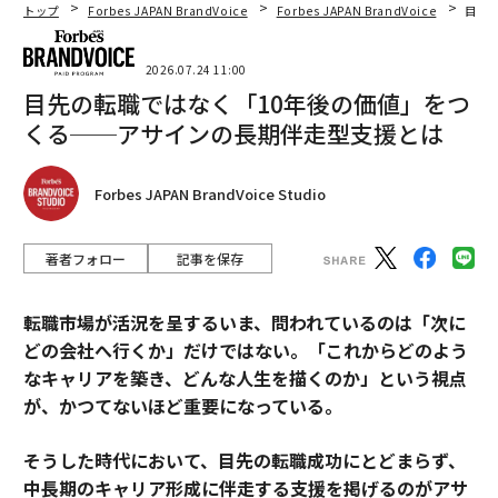
トップ
Forbes JAPAN BrandVoice
Forbes JAPAN BrandVoice
目先
2026.07.24 11:00
目先の転職ではなく「10年後の価値」をつ
くる──アサインの長期伴走型支援とは
Forbes JAPAN BrandVoice Studio
著者フォロー
記事を保存
転職市場が活況を呈するいま、問われているのは「次に
どの会社へ行くか」だけではない。「これからどのよう
なキャリアを築き、どんな人生を描くのか」という視点
が、かつてないほど重要になっている。
そうした時代において、目先の転職成功にとどまらず、
中長期のキャリア形成に伴走する支援を掲げるのがアサ