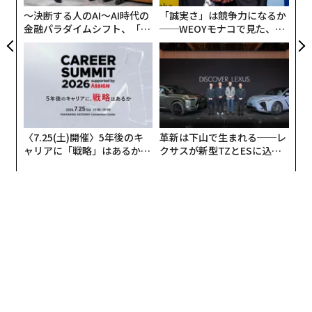
ア
〜決断する人のAI〜AI時代の
「誠実さ」は競争力になるか
金融パラダイムシフト、「超
──WEOYモナコで見た、く
個別化」の核心 【MUFG×ウ
ら寿司の経営哲学
ェルスナビ×PwC】
〈7.25(土)開催〉5年後のキ
革新は下山で生まれる──レ
ャリアに「戦略」はあるか。
クサスが新型TZとESに込め
トップエグゼクティブのキャ
た「DISCOVER」の哲学
リアに触れる1日│CAREER S
UMMIT 2026