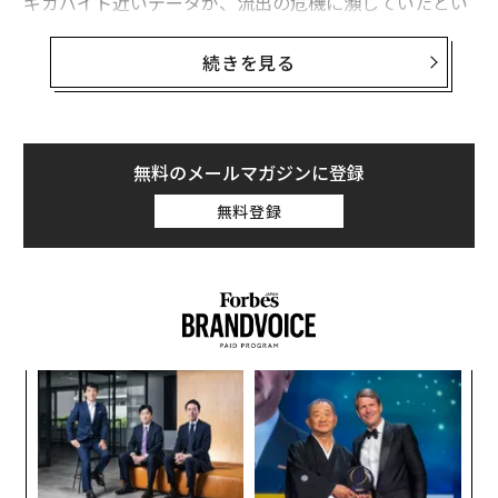
ギガバイト近いデータが、流出の危機に瀕していたとい
う。
続きを見る
Safety Detectiveによると、問題のサーバーには金融サ
ービス系の100以上のアプリのデータが格納されてい
た。そこには個人のローン履歴や、リスク情報、氏名や
住所、電話番号などの個人情報が収められていた。
無料のメールマガジンに登録
無料登録
データベースに収められていたデータは、460万個以上
の携帯デバイスのものだった。そこには位置情報のみな
らず、連絡先のデータや、テキストメッセージの履歴、
デバイスIDやアプリの使用状況も含まれていた。また、
クレジットカード情報も比較的、復元が容易なMD5の暗
号化データとして貯蔵されていた。
ィン
“
ズが
シ
ムの
グ
なく
な
Ja
術
er」
た