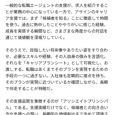
一般的な転職エージェントの支援が、求人を紹介するこ
とが業務の中心になっている一方で、アサインのキャリ
ア支援では、まず「候補者を知る」ことに徹底して時間
を使う。過去に熱中したことややりがいに感じた経験、
成長を実感する瞬間など、さまざまな角度からの対話を
通じて価値観を深堀りしていく。
そのうえで、目指したい将来像やありたい姿をすり合わ
せ、必要なスキルや経験、その人自身の強みを言語化。
それらを「キャリアプランシート」として可視化し、お
渡しする。転職はあくまでそのプランを実現するための
手段の一つに過ぎない。入社後も定期的に接点を持ち、
そのプランが実現に近づいているか確認しながら、長期
で伴走することが特徴だ。
その支援品質を象徴するのが「アソシエイトプリンシパ
ル」である。支援実績だけでなく、候補者との向き合い
方や支援への想い、長期的な価値創出まで含めて評価さ