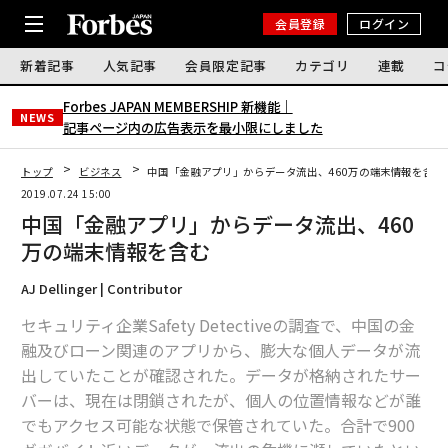
会員登録
ログイン
新着記事
人気記事
会員限定記事
カテゴリ
連載
コ
Forbes JAPAN MEMBERSHIP 新機能｜
NEWS
記事ページ内の広告表示を最小限にしました
トップ
ビジネス
中国「金融アプリ」からデータ流出、460万の端末情報を含む
2019.07.24 15:00
中国「金融アプリ」からデータ流出、460
万の端末情報を含む
AJ Dellinger | Contributor
セキュリティ企業Safety Detectiveの調査で、中国の金
融及びローン関連のアプリから、膨大な個人データが流
出していたことが確認された。データが格納されたサー
バーは、現在は閉鎖されたが、個人の位置情報などが誰
でもアクセス可能な状態で保管されていた。合計で900