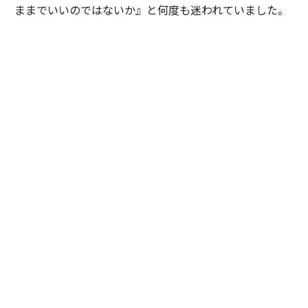
ままでいいのではないか』と何度も迷われていました。
私は特定の企業や環境を勧めたかったわけではありませ
ん。ただ、ご本人が対話を重ねる中で見えてきた価値観
や将来像を考えたとき、その選択を後悔しないために
は、一度立ち止まって自分自身の意思と向き合うことが
大切だと感じました。そこで『どちらを選ぶかではな
く、自分で納得して選ぶことが、この先のキャリアにと
って何より大切だと思います』と率直にお伝えしまし
た。加えて、現職と比較した際の得られる経験やスキ
ル、転職することによるメリットとデメリットを提示
し、目指したい将来像や自分らしいと感じるのはどちら
かという議論を重ねました。
最終的にご本人は自らの意思で新たな環境を選択されま
した。入社当初は慣れない環境に苦労される場面もあり
ましたが、定期的な面談を重ねながら継続的に伴走させ
ていただきました。すると少しずつ成果が表れ始め、社