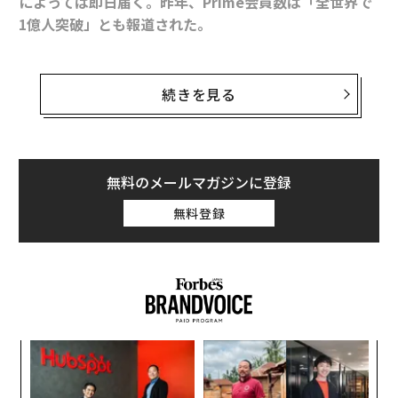
によっては即日届く。昨年、Prime会員数は「全世界で
1億人突破」とも報道された。
今から19年前の2000年11月1日深夜0:00。日付が変わっ
た瞬間、その米国の巨大サイト、アマゾンの日本ドメイ
続きを見る
ンがインターネット上に生まれた。「アマゾン ジャパン
誕生」。すなわち「http://www.amazon.co.jp」のUR
Lがアクティブになった瞬間である。しかしその胎動
は、遡って1997年頃から始まっていた。
無料のメールマガジンに登録
無料登録
そしてそこには、まったく知られていない物語の数々が
あった。
北京での駐在員妻生活を経て帰国後、紀伊國屋書店に復
職を決めていた筒井理枝。
パ
技
だがすべては、深夜の1本の電話から始まった。出版流通
無
業界を知り尽くしたアマゾン ジャパンで初めての人材と
内