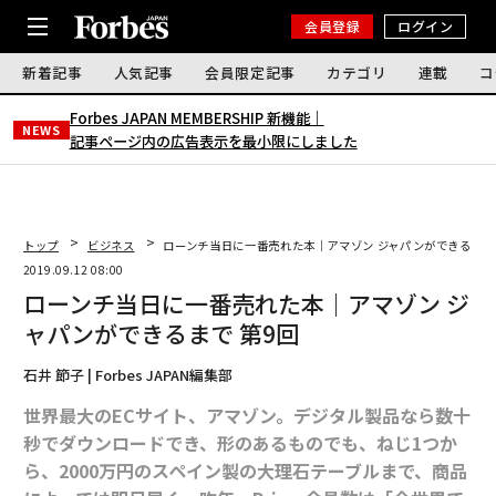
会員登録
ログイン
新着記事
人気記事
会員限定記事
カテゴリ
連載
コ
Forbes JAPAN MEMBERSHIP 新機能｜
NEWS
記事ページ内の広告表示を最小限にしました
トップ
ビジネス
ローンチ当日に一番売れた本｜アマゾン ジャパンができるまで 
2019.09.12 08:00
ローンチ当日に一番売れた本｜アマゾン ジ
ャパンができるまで 第9回
石井 節子 | Forbes JAPAN編集部
世界最大のECサイト、アマゾン。デジタル製品なら数十
秒でダウンロードでき、形のあるものでも、ねじ1つか
ら、2000万円のスペイン製の大理石テーブルまで、商品