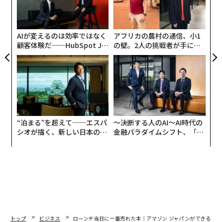
防
グ
して、混沌のアマゾン立ち上げ準備の世界に身を投じた
実
筒井を、幾多の困難が待ち受けていた。
全
AIが変えるのは効率ではなく
アフリカの農村の通信、小1
顧客体験だ──HubSpot Ja
の壁。2人の挑戦者が手にし
当時は出版バブル、書店出店ラッシュの時代。書店同士
panが語る「Grow Better」
た「次なる武器」
の競争も激しい。それどころか書店のみならず、書籍は
な組織のつくり方
駅売店やコンビニでも定番アイテムになっていた。オン
ライン書店という新たなチャネル、しかも外資系として
のそこへの参入は、容易であるはずがない。
客層は「未知」、オープン日は「秘密」
“泊まる”を超えて──エスパ
〜決断する人のAI〜AI時代の
シオが描く、新しい日本のラ
金融パラダイムシフト、「超
グジュアリー（前編）
個別化」の核心 【MUFG×ウ
何より、書店が出店する際は、取次が出版社との窓口を
ェルスナビ×PwC】
取りまとめて初期在庫を準備していく。
しかしアマゾンの場合、唯一手を組んでくれた取次であ
る大阪屋でさえ、「開店日」しか知らされていなかっ
た。開店時期ばかりではない。「客層」も謎なうえに、
トップ
ビジネス
ローンチ当日に一番売れた本｜アマゾン ジャパンができるまで 
店舗の「面積」も仮想ときている。取次が準備もバック