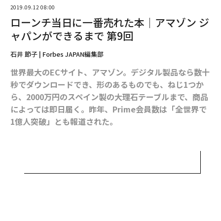
2019.09.12 08:00
アップのしようもないという、出版業界からすると、ま
ローンチ当日に一番売れた本｜アマゾン ジ
ったく「未知の出店」だったのである。
ャパンができるまで 第9回
しかも、NDA（機密保持誓約書）のサインが出版社から
石井 節子 | Forbes JAPAN編集部
なかなか取れないから、大阪屋からも詳細を説明できな
世界最大のECサイト、アマゾン。デジタル製品なら数十
い。すなわち、納品してもらう出版社に、オープン日の
秒でダウンロードでき、形のあるものでも、ねじ1つか
11月1日さえ言えない……。
ら、2000万円のスペイン製の大理石テーブルまで、商品
によっては即日届く。昨年、Prime会員数は「全世界で
1億人突破」とも報道された。
今から19年前の2000年11月1日深夜0:00。日付が変わっ
た瞬間、その米国の巨大サイト、アマゾンの日本ドメイ
ンがインターネット上に生まれた。「アマゾン ジャパン
誕生」。すなわち「http://www.amazon.co.jp」のUR
Lがアクティブになった瞬間である。しかしその胎動
は、遡って1997年頃から始まっていた。