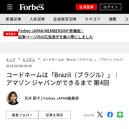
会員登録
ログイン
新着記事
人気記事
会員限定記事
カテゴリ
連載
コ
Forbes JAPAN MEMBERSHIP 新機能｜
NEWS
記事ページ内の広告表示を最小限にしました
トップ
ビジネス
コードネームは「Brazil（ブラジル）」｜アマゾン ジャパンが
2019.08.08 08:00
コードネームは「Brazil（ブラジル）」｜
アマゾン ジャパンができるまで 第4回
石井 節子 | Forbes JAPAN編集部
著者フォロー
記事を保存