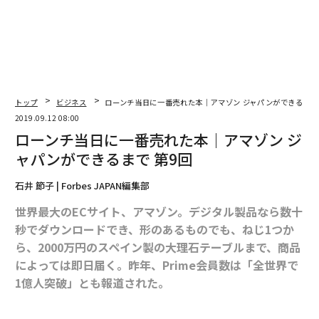
な組織のつくり方
TTドコモビジネス×PwC】
トップ
ビジネス
ローンチ当日に一番売れた本｜アマゾン ジャパンができるまで 
2019.09.12 08:00
ローンチ当日に一番売れた本｜アマゾン ジ
ャパンができるまで 第9回
石井 節子 | Forbes JAPAN編集部
世界最大のECサイト、アマゾン。デジタル製品なら数十
秒でダウンロードでき、形のあるものでも、ねじ1つか
ら、2000万円のスペイン製の大理石テーブルまで、商品
によっては即日届く。昨年、Prime会員数は「全世界で
1億人突破」とも報道された。
今から19年前の2000年11月1日深夜0:00。日付が変わっ