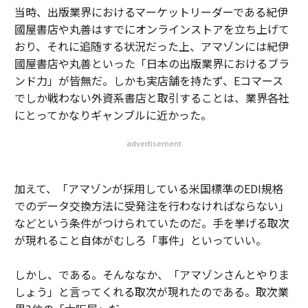
当時、出版業界におけるマーケットリーダーである紀伊
國屋書店や丸善はすでにオンラインストアを立ち上げて
おり、それに追随する状況だった上、アマゾンには紀伊
國屋書店や丸善といった「日本の出版業界におけるブラ
ンド力」が皆無だ。しかも実店舗を持たず、Eコマース
でしか戦わない外資系書店と取引することは、業界各社
にとってかなりギャンブルに近かった。
advertisement
加えて、「アマゾンが採用している米国標準のEDI規格
でのデータ交換方法に受発注を行わなければならない」
などという条件がつけられていたのだ。手を挙げる取次
が現れること自体がむしろ「事件」といっていい。
しかし、である。そんななか、「アマゾンさんとやりま
しょう」と言ってくれる取次が現れたのである。取次業