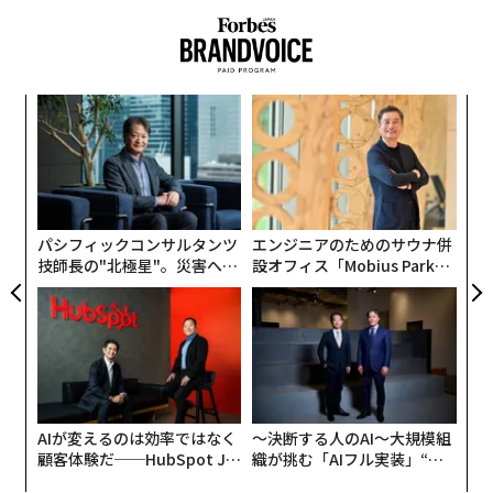
革
ク
た「
〜
金
個
ェ
パシフィックコンサルタンツ
エンジニアのためのサウナ併
技師長の"北極星"。災害への
設オフィス「Mobius Park」
無力感を乗り越え見つけた、
がオープン──タマディック
防災一筋20年の答え
が健康経営を徹底する理由
AIが変えるのは効率ではなく
〜決断する人のAI〜大規模組
顧客体験だ──HubSpot Ja
織が挑む「AIフル実装」“使
panが語る「Grow Better」
う”企業から“動く”企業へ【N