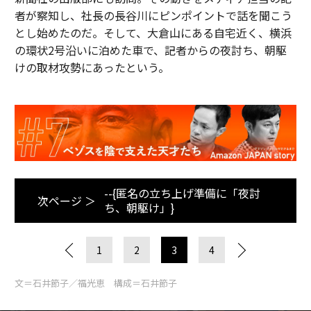
者が察知し、社長の長谷川にピンポイントで話を聞こう
とし始めたのだ。そして、大倉山にある自宅近く、横浜
の環状2号沿いに泊めた車で、記者からの夜討ち、朝駆
けの取材攻勢にあったという。
--{匿名の立ち上げ準備に「夜討
次ページ ＞
ち、朝駆け」}
1
2
3
4
文＝石井節子／福光恵 構成＝石井節子