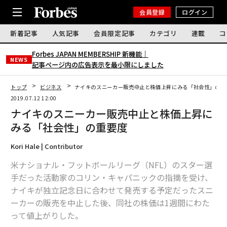
会員登録
ログイン
新着記事
人気記事
会員限定記事
カテゴリ
連載
コ
Forbes JAPAN MEMBERSHIP 新機能｜
NEWS
記事ページ内の広告表示を最小限にしました
トップ
ビジネス
ナイキのスニーカー販売中止と株価上昇にみる「社会性」の重
2019.07.12 12:00
ナイキのスニーカー販売中止と株価上昇に
みる「社会性」の重要度
Kori Hale | Contributor
米ナショナル・フットボールリーグ（NFL）のスター選
手だった活動家のコリン・キャパニックの指摘を受け、
ナイキが独立記念日に合わせて発売する予定だったスニ
ーカーの販売を中止した後、同社の株価は1週間にわた
って値上がりした。