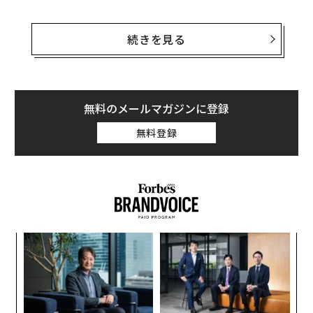
「奴隷制時代との関連性」が感じられるとしたキャパニ
ックの主張に、投資家たちも共感したのだろう。
続きを見る
ナイキが売り出すはずだった140ドル（約1万5000円）
の「エアマックス1 USA」についてキャパニックが懸念
したのは、かかとの部分にあしらわれていた「ベッツィ
無料のメールマガジンに登録
ー・ロス・フラッグ」だった（星の数が独立当時の入植
無料登録
地の数と同じ13）。この国旗はアメリカ独立革命が起き
たころに作成され、1777～95年まで使用された。
パシ
〜
ラグ
織
う
挑
T
よっ
PA