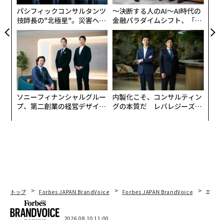
パシフィックコンサルタンツ
〜決断する人のAI〜AI時代の
技師長の"北極星"。災害への
金融パラダイムシフト、「超
無力感を乗り越え見つけた、
個別化」の核心 【MUFG×ウ
防災一筋20年の答え
ェルスナビ×PwC】
ソニーフィナンシャルグルー
内製化こそ、コンサルティン
プ、第二創業の経営デザイン
グの本質だ レバレジーズが
──カギは意志を引き出し、
実践する、次世代ファームの
束ね、共創すること
全貌
トップ
Forbes JAPAN BrandVoice
Forbes JAPAN BrandVoice
エレ
編集＝木内涼子
2026.08.10 11:00