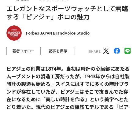
エレガントなスポーツウォッチとして君臨
する「ピアジェ」ポロの魅力
2026年9月号発売中
Forbes JAPAN BrandVoice Studio
最新号の購入はこちらから
著者フォロー
記事を保存
メンバーシップに登録する
ピアジェの創業は1874年。当初は時計の心臓部にあたる
ムーブメントの製造工房だったが、1943年からは自社製
時計の製造も始める。スイスにはすでに多くの時計ブラ
ンドが存在していたが、ピアジェはそこで抜きんでた存
関連記事
在になるために「美しい時計を作る」という美学へとた
ナイキの新たな「デジタル戦略」、東京など世界12都市を重点化
どり着いた。現代のピアジェの旗艦モデルである「ピア
ジェ ポロ」は、美学を貫いたピアジェの歴史と、その魅
ナイキのシューズ崩壊から学ぶ、事業経営における教訓2つ
力が詰まっている。
アメリカで「最も速く消滅しつつある職業」ランキング