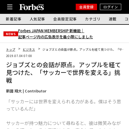
会員登録
ログイン
新着記事
人気記事
会員限定記事
カテゴリ
連載
コ
Forbes JAPAN MEMBERSHIP 新機能｜
NEWS
記事ページ内の広告表示を最小限にしました
トップ
ビジネス
ジョブズとの会話が原点。アップルを経て見つけた、「サッカ
2019.07.04 07:00
ジョブズとの会話が原点。アップルを経て
見つけた、「サッカーで世界を変える」挑
戦
新國 翔大 | Contributor
「サッカーには世界を変えられる力がある。僕はそう思
っているんだ」
サッカーが持つ魅力について尋ねると、彼は微笑みなが