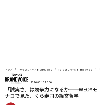
トップ
Forbes JAPAN BrandVoice
Forbes JAPAN BrandVoice
「誠
2026.07.13 16:00
「誠実さ」は競争力になるか──WEOYモ
ナコで見た、くら寿司の経営哲学