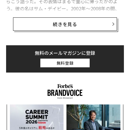
らこう語った。その表情はまるで童心に帰ったかのよ
う。彼の名はサム・デイビー。2002年〜2008年の間、
アップルでスティーブ・ジョブズと共に働いた経験を持
つ。
続きを見る
その後、メルボルン発のバッグブランド「Crumpler
（クランプラー）」で働いた後、2015年9月にソーシャ
ルサッカーブランド「PARK（パーク）」を立ち上げた。
無料のメールマガジンに登録
無料登録
同ブランドはTシャツや帽子といったアパレル商品のほ
か、サッカーボールも販売している。特徴的なのが「Pa
ss-A-Ball Project」というプロジェクトを展開している
点だ。
このプロジェクトはサッカーボールをひとつ購入する
ナ併
挑
と、恵まれない環境にある子どもたちに、同じ型のサッ
k」
よっ
カーボールが届けられるというもの。PARKのサイトによ
ック
PA
A
れば、すでに23カ国で7万5000人の子どもたちに、7663
由
顧客