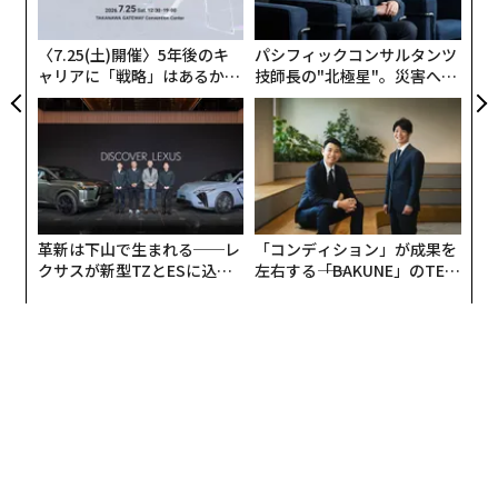
個以上のボールが届けられているという。
pa
な
〈7.25(土)開催〉5年後のキ
パシフィックコンサルタンツ
立ち上げから約4年。今年はユニクロとコラボし、「FIF
ャリアに「戦略」はあるか。
技師長の"北極星"。災害への
A女子ワールドカップ2019」の開催を記念したTシャツ
トップエグゼクティブのキャ
無力感を乗り越え見つけた、
をフランスで販売。そのほか、プロサッカー選手の本田
リアに触れる1日│CAREER S
防災一筋20年の答え
UMMIT 2026
圭佑から資金調達（金額は非公表）もするなど、ビジネ
スの規模を拡大している。
革新は下山で生まれる──レ
「コンディション」が成果を
クサスが新型TZとESに込め
左右する――「BAKUNE」のTEN
た「DISCOVER」の哲学
TIALが支える「挑戦者の明
日」