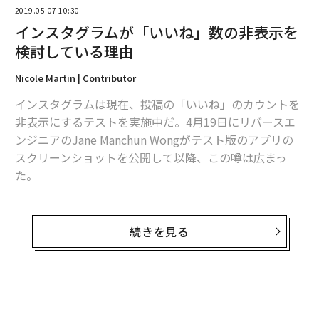
2019.05.07 10:30
2026年9月号発売中
インスタグラムが「いいね」数の非表示を
検討している理由
最新号の購入はこちらから
Nicole Martin | Contributor
インスタグラムは現在、投稿の「いいね」のカウントを
メンバーシップに登録する
非表示にするテストを実施中だ。4月19日にリバースエ
ンジニアのJane Manchun Wongがテスト版のアプリの
スクリーンショットを公開して以降、この噂は広まっ
た。
関連記事
さらに、インスタグラムの運営元のフェイスブックは先
インスタグラムに溢れる「ヌード画像」が放置されている理由
日のF8カンファレンスの場で、間もなくこのテストをカ
続きを見る
ナダで正式に開始すると宣言した。
僕はインスタやフェイスブックがそろそろ終わると思っている
インスタグラムのユーザーは常にいいね数やフォロワー
アメリカで「最も速く消滅しつつある職業」ランキング
数に気を配るが、同社は今後、利用者に「コンテンツの
質や友人とのつながり」に意識を集中してもらいたいと