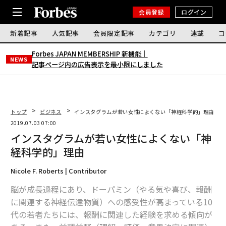
会員登録
ログイン
新着記事
人気記事
会員限定記事
カテゴリ
連載
コ
Forbes JAPAN MEMBERSHIP 新機能｜
NEWS
記事ページ内の広告表示を最小限にしました
トップ
ビジネス
インスタグラムが若い女性によくない「神経科学的」理由
2019.07.03 07:00
インスタグラムが若い女性によくない「神
経科学的」理由
Nicole F. Roberts | Contributor
脳が成長過程にあり、ドーパミン（やる気や喜び、報酬
に関連する神経伝達物質）への感受性が高まっている10
代の若者たちには、報酬に関連した経験を求める傾向が