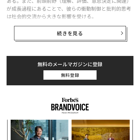
ある。また、前頭前野（理解、評価、意思決定に関連）
が成長過程にあることで、彼らの衝動制御と批判的思考
は社会的交流から大きな影響を受ける。
スマートフォンとソーシャルメディアの時代おいて、10
続きを見る
代の若者たちの報酬を求める行動はますます、オンライ
ンで承認を得ることとの関連性を深めている。
インスタグラムは若い女性に人気
無料のメールマガジンに登録
無料登録
義す
「
むス
─
ら
“