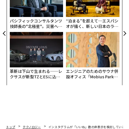
シ
グ
パシフィックコンサルタンツ
“泊まる”を超えて─エスパシ
技師長の"北極星"。災害への
オが描く、新しい日本のラグ
無力感を乗り越え見つけた、
ジュアリー（中編）
防災一筋20年の答え
革新は下山で生まれる──レ
エンジニアのためのサウナ併
クサスが新型TZとESに込め
設オフィス「Mobius Park」
た「DISCOVER」の哲学
がオープン──タマディック
が健康経営を徹底する理由
編集＝木内涼子
トップ
テクノロジー
インスタグラムが「いいね」数の非表示を検討している理