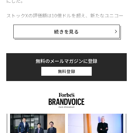
にした。
ストックXの評価額は10億ドルを超え、新たなユニコー
ン企業が誕生することとなった。今回の調達ラウンドを
主導したのは、投資会社のDSTグローバルとジェネラ
続きを見る
ル・アトランティック、GGVキャピタル。ストックXがこ
れまでに調達した金額は、合計およそ1億6000万ドルと
なる。
無料のメールマガジンに登録
同社はまた、共同創業者のジョシュ・ルーバー（41）が
無料登録
最高経営責任者（CEO）を退き、取締役として同社の経
営に関わることを発表した。新CEOに就任したのは、最
近まで電子商取引大手イーベイのシニア・バイスプレジ
デントだったスコット・カトラー（49）。チケット売買
仲介サイト、スタブハブ（StubHub）」のCEOを務めた
ほか、ニューヨーク証券取引所の上場部門の責任者でも
革
あった人物だ。
ク
た「
A