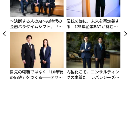
顧客
pa
な
〜決断する人のAI〜AI時代の
伝統を礎に、未来を再定義す
金融パラダイムシフト、「超
る 125年企業BATが挑むス
個別化」の核心 【MUFG×ウ
モークレスな未来
ェルスナビ×PwC】
目先の転職ではなく「10年後
内製化こそ、コンサルティン
の価値」をつくる──アサイ
グの本質だ レバレジーズが
ンの長期伴走型支援とは
実践する、次世代ファームの
全貌