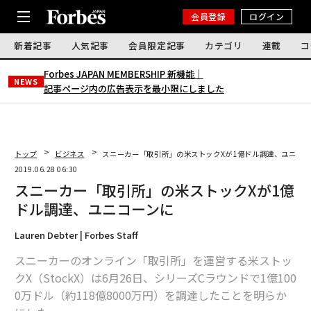
会員登録
ログイン
新着記事
人気記事
会員限定記事
カテゴリ
連載
コ
Forbes JAPAN MEMBERSHIP 新機能｜
NEWS
記事ページ内の広告表示を最小限にしました
トップ
ビジネス
スニーカー「取引所」の米ストックXが1億ドル調達、ユニコー
2019.06.28 06:30
スニーカー「取引所」の米ストックXが1億
ドル調達、ユニコーンに
Lauren Debter | Forbes Staff
スニーカーのオンライン「取引所」を運営する米ストッ
クX（StockX）は6月26日、シリーズCラウンドで1億100
0万ドル（約118億8000万円）を調達したことを明らか