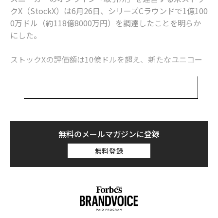
クX（StockX）は6月26日、シリーズCラウンドで1億100
0万ドル（約118億8000万円）を調達したことを明らか
にした。
ストックXの評価額は10億ドルを超え、新たなユニコー
ン企業が誕生することとなった。今回の調達ラウンドを
主導したのは、投資会社のDSTグローバルとジェネラ
ル・アトランティック、GGVキャピタル。ストックXがこ
れまでに調達した金額は、合計およそ1億6000万ドルと
なる。
無料のメールマガジンに登録
同社はまた、共同創業者のジョシュ・ルーバー（41）が
無料登録
最高経営責任者（CEO）を退き、取締役として同社の経
営に関わることを発表した。新CEOに就任したのは、最
近まで電子商取引大手イーベイのシニア・バイスプレジ
デントだったスコット・カトラー（49）。チケット売買
仲介サイト、スタブハブ（StubHub）」のCEOを務めた
ほか、ニューヨーク証券取引所の上場部門の責任者でも