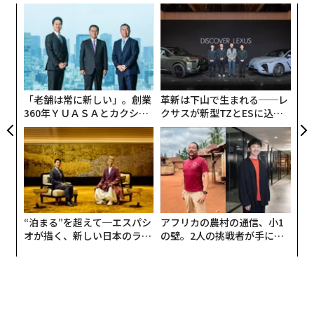
A
あった人物だ。
顧客
pa
内
見本は証券取引所
な
グ
実
ストックXは2016年、スニーカーマニアを意味する「ス
全
「老舗は常に新しい」。創業
革新は下山で生まれる──レ
ニーカーヘッド」を自称するルーバーと、グレッグ・シ
360年ＹＵＡＳＡとカクシン
クサスが新型TZとESに込め
ュウォルツ、住宅ローン大手クイックン・ローンズ（Qu
CEO田尻望が語る、AIを超え
た「DISCOVER」の哲学
icken Loans）の創業者で富豪のダン・ギルバートが創
る人の価値
業した。
ギルバートは当時、息子がイーベイでスニーカーを買
い、売ってお金を稼いでいることに気づいていたとい
“泊まる”を超えて─エスパシ
アフリカの農村の通信、小1
う。そして、そうした売買、つまり同じスニーカーの価
オが描く、新しい日本のラグ
の壁。2人の挑戦者が手にし
格が販売される場所によって大幅に異なることこそが、
ジュアリー（中編）
た「次なる武器」
ルーバーが我慢ならないと思っていたことだった。
そこで創業者たちは、消費者が人気のスニーカーをオン