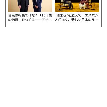
目先の転職ではなく「10年後
“泊まる”を超えて─エスパシ
の価値」をつくる──アサイ
オが描く、新しい日本のラグ
ンの長期伴走型支援とは
ジュアリー（中編）
「ブランドを伸ばす」実験をやってみたかった
──赤坂さんがWIND AND SEAの経営に携わることにな
った経緯は何だったのでしょうか？
赤坂：インスタグラムがこれだけ普及し、個人が情報発
信をしていく延長でブランドをつくれる。そういう時代
背景があることは、ひしひしと感じていて。店舗とECを