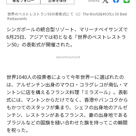
著者フォロー
記事を保存
世界のベストレストラン50の表彰式にて（c）The World&#039;s 50 Best
Restaurants
シンガポールの統合型リゾート、マリーナベイサンズで
6月25日、アジアでは初となる「世界のベストレストラ
ン50」の表彰式が開催された。
advertisement
世界1040人の投票者によって今年世界一に選ばれたの
は、アルゼンチン出身のマウロ・コラグレコが南仏・マ
ントンに店を構えるフランス料理「ミラズール」。表彰
式には、マントンからだけでなく、香港やバンコクから
もかつてのスタッフが集まり、シェフの出身地のアルゼ
ンチン、レストランがあるフランス、妻の出身地である
ブラジルなどの国旗を縫い合わせた旗を持ってこの瞬間
を祝った。