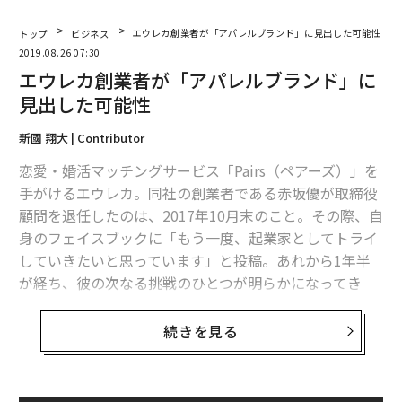
トップ
ビジネス
エウレカ創業者が「アパレルブランド」に見出した可能性
2019.08.26 07:30
エウレカ創業者が「アパレルブランド」に
見出した可能性
新國 翔大 | Contributor
恋愛・婚活マッチングサービス「Pairs（ペアーズ）」を
手がけるエウレカ。同社の創業者である赤坂優が取締役
顧問を退任したのは、2017年10月末のこと。その際、自
身のフェイスブックに「もう一度、起業家としてトライ
していきたいと思っています」と投稿。あれから1年半
が経ち、彼の次なる挑戦のひとつが明らかになってき
た。
続きを見る
現在、赤坂が取り組んでいるのがストリートファッショ
ンブランド「WIND AND SEA（ウィンダンシー）」の経
営だ。