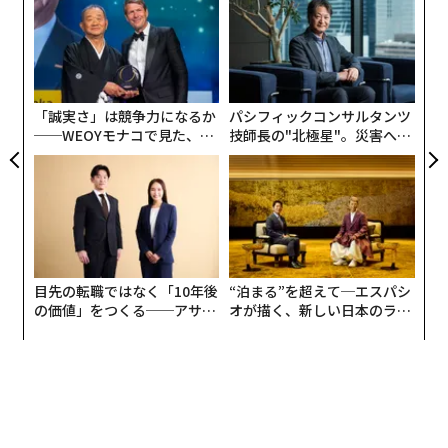
設オ
が
〜
が
金
個
ェ
「誠実さ」は競争力になるか
パシフィックコンサルタンツ
──WEOYモナコで見た、く
技師長の"北極星"。災害への
ら寿司の経営哲学
無力感を乗り越え見つけた、
防災一筋20年の答え
目先の転職ではなく「10年後
“泊まる”を超えて─エスパシ
の価値」をつくる──アサイ
オが描く、新しい日本のラグ
ンの長期伴走型支援とは
ジュアリー（中編）