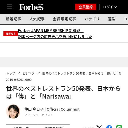
会員登録
ログイン
新着記事
人気記事
会員限定記事
カテゴリ
連載
コ
Forbes JAPAN MEMBERSHIP 新機能｜
NEWS
記事ページ内の広告表示を最小限にしました
トップ
ビジネス
世界のベストレストラン50発表、日本からは「傳」と「Naris
2019.06.26 19:00
世界のベストレストラン50発表、日本から
は「傳」と「Narisawa」
仲山 今日子 | Official Columnist
フリージャーナリスト