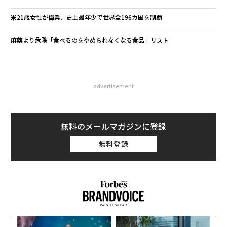
米21歳女性が偉業、史上最年少で世界全196カ国を制覇
麻薬より危険「食べるのをやめられなくなる食品」リスト
advertisement
無料のメールマガジンに登録
無料登録
エ