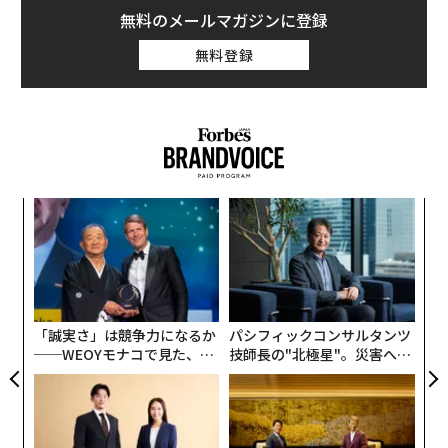
無料のメールマガジンに登録
同ブランドはもともと、スタイリスト、フォトグラファ
無料登録
ー、クリエイティブディレクターの熊谷隆志が2018年2
月に立ち上げたもの。その数カ月後に赤坂がブランドを
譲り受け、それ以降、経営者として旗艦店を駒沢から中
目黒に移し、リニューアルオープンするなど、ブランド
の舵取りを行っている。
エ
赤坂自身、学生の頃から街中で買ったデザイナーズブラ
設オ
ンドをネットオークションで販売するなどアパレルが好
が
〜
きではあった。ただ、9年ほどインターネットビジネス
が
金
に関わってきた中で、なぜ次の挑戦が「アパレルブラン
個
ドの経営」だったのか。赤坂に話を聞いた。
ェ
「誠実さ」は競争力になるか
パシフィックコンサルタンツ
──WEOYモナコで見た、く
技師長の"北極星"。災害への
ら寿司の経営哲学
無力感を乗り越え見つけた、
防災一筋20年の答え