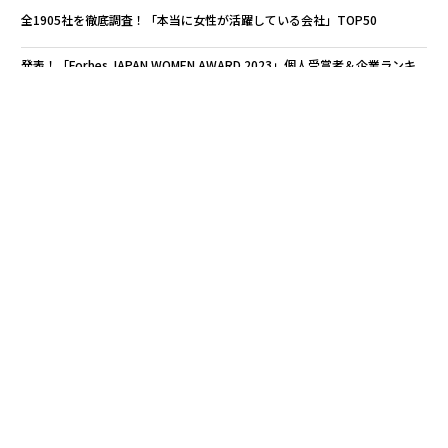
全1905社を徹底調査！「本当に女性が活躍している会社」TOP50
発表！「Forbes JAPAN WOMEN AWARD 2023」個人受賞者＆企業ランキ
ング
「なぜ女性社員を増やす必要があるのか？」コカ•コーラ ボトラーズジャパ
ン管理職260人の真剣対話
識者に聞く、企業価値を高める「女性活躍のあり方」とこれからのロール
モデル
リーダーは「登用」するのではなく「育てる」もの。大東建託で女性が活
躍できるようになった理由
セルフメイドウーマン
ダイバーシティ/多様性
タグ：
パナソニック
ジェンダー平等