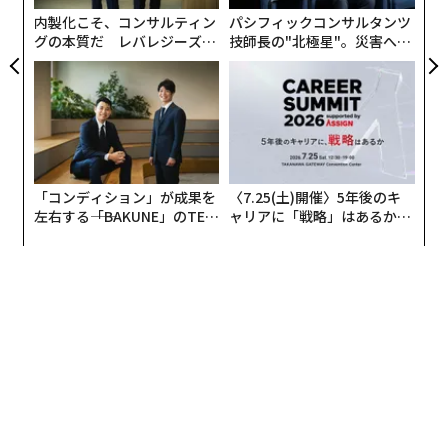
T
内製化こそ、コンサルティン
パシフィックコンサルタンツ
順を追って話すと、私の家族はみなアスリートなんで
グの本質だ レバレジーズが
技師長の"北極星"。災害への
す。曽祖父は柔道家、父は体操選手、弟は競泳選手で従
実践する、次世代ファームの
無力感を乗り越え見つけた、
姉妹は新体操選手。オリンピック出場歴もあるようなト
全貌
防災一筋20年の答え
ップアスリート一家でした。
私は2歳から音楽を始めたので、他の家族と同じように
何かの道を極めて、音楽家になるものとばかり思ってい
「コンディション」が成果を
〈7.25(土)開催〉5年後のキ
ましたね。小さい頃なので将来の夢はころころ変わりま
左右する――「BAKUNE」のTEN
ャリアに「戦略」はあるか。
したが、高校までは音楽大学を目指していました。
TIALが支える「挑戦者の明
トップエグゼクティブのキャ
日」
リアに触れる1日│CAREER S
UMMIT 2026
振り返ると、転機は中学2年生の時に父からパソコンを
買ってもらったときだったと思います。インターネット
に触れ、はじめて世界と接続した瞬間でした。それまで
音楽以外の選択肢は無いと思っていたところ、他にも無
限の可能性があるように感じたんです。
小さい頃から父は、私が何か疑問を投げかけると「なん