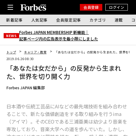
会員登録
ログイン
新着記事
人気記事
会員限定記事
カテゴリ
連載
コ
Forbes JAPAN MEMBERSHIP 新機能｜
NEWS
記事ページ内の広告表示を最小限にしました
トップ
キャリア・教育
「あなたは女だから」の反発から生まれた、世界を切り
2019.06.26 08:30
「あなたは女だから」の反発から生まれ
た、世界を切り開く力
Forbes JAPAN 編集部
日本酒や伝統工芸品にAIなどの最先端技術を組み合わせ
ることで、新たな価値創造をする取り組みを行うima
（アイマ）。そのCEOである三浦亜美は幼少より音楽を
専攻しており、音楽大学への道を歩んでいた。しかし、