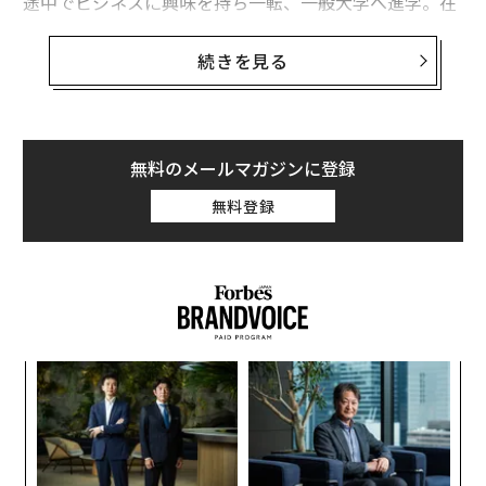
途中でビジネスに興味を持ち一転、一般大学へ進学。在
学中に起業し、その事業をゆずった後、大学卒業後には
世界30カ国を単身で渡り歩く。
続きを見る
帰国後、次のビジネスを模索する中で日本オラクル初代
代表のアレン・マイナーとの交流からVCの立場で合弁会
社設立やスタートアップ支援などに携わる。現在はつく
無料のメールマガジンに登録
ば市のまちづくりアドバイザーとして働きつつ、2度目
無料登録
の起業としてimaを創業した。
経歴を一見すると、よく分からない怪しささえ感じる
が、話を聞くと信念は一貫している。三浦が歩んできた
人生は、人頼みではなく、彼女自身の好奇心と突破力で
切り開いてきたものだ。まるで弾丸のように突き進む三
目
浦の原動力とは。
の
ン
〜
──音大志望から経営者へ、一体何がきっかけだったの
織
でしょうか？
う