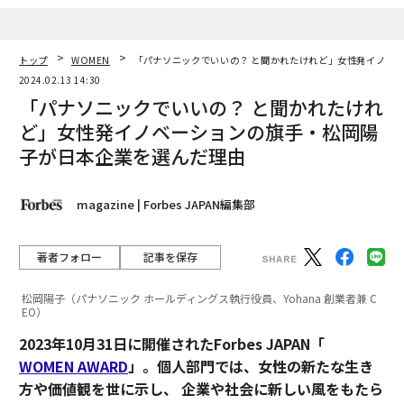
トップ
WOMEN
「パナソニックでいいの？ と聞かれたけれど」女性発イノベ
2024.02.13 14:30
「パナソニックでいいの？ と聞かれたけれ
ど」女性発イノベーションの旗手・松岡陽
連載
子が日本企業を選んだ理由
セルフメイドウーマン
magazine | Forbes JAPAN編集部
連載一覧
著者フォロー
記事を保存
松岡陽子（パナソニック ホールディングス執行役員、Yohana 創業者兼 C
advertisement
EO）
2023年10月31日に開催されたForbes JAPAN「
WOMEN AWARD
」。個人部門では、女性の新たな生き
方や価値観を世に示し、 企業や社会に新しい風をもたら