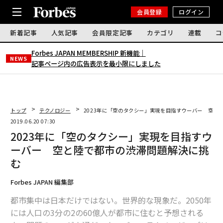
会員登録
ログイン
新着記事
人気記事
会員限定記事
カテゴリ
連載
コ
Forbes JAPAN MEMBERSHIP 新機能｜
NEWS
記事ページ内の広告表示を最小限にしました
トップ
テクノロジー
2023年に「空のタクシー」実現を目指すウーバー 空と
2019.06.20 07:30
2023年に「空のタクシー」実現を目指すウ
ーバー 空と陸で都市の渋滞問題解決に挑
む
Forbes JAPAN 編集部
都市集中は日本だけではない。世界的な現象だ。2050年
には人口の3分の2の60億人が都市に住むと予想される