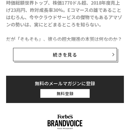
時価総額世界トップ、株価1770ドル超、2018年度売上
げ23兆円、昨対成長率30%。Eコマースの雄であること
1
2
3
4
はむろん、今やクラウドサービスの傑物でもあるアマゾ
ンの勢いは、実にとどまるところを知らない。
文・写真＝末岡洋子
だが「そもそも」、彼らの超大躍進の本質は何なのか？
2026年9月号発売中
アマゾン ジャパン立ち上げメンバーの一人である筆者
は以下のように分析する。
続きを見る
最新号の購入はこちらから
株価暴落「5.5ドル」の辛酸から「1770ドル超」へ──
無料のメールマガジンに登録
メンバーシップに登録する
起業からおよそ24年。シアトルで産声を上げたその企業
無料登録
は、歴史上でも稀にみるスピードで世界的企業の仲間入
りを遂げ、なおも進化し続けている。創業者ジェフ・ベ
ゾスによって作られたその企業の名は、グーグル、アッ
プル、フェイスブックと共に「GAFA」と呼ばれる世界的
関連記事
なインターネットテクノロジー企業の1席を占め、起業
ウーバーが2023年に実現目指す「空のタクシー」を支える企業