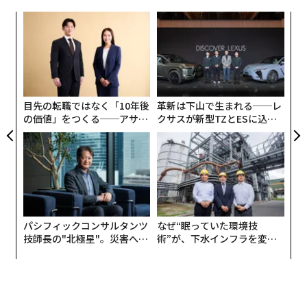
以来、地球上の多くの人々の生活を大きく変えてきた。
“
ウーバー「空のタクシー」内装のこだわり 仏企業と開発
シ
近年では創業当初からのネット通販のみならず、「クラ
グ
ウドサービスの雄」としても多くの企業や団体にそのサ
“
アメリカで「最も速く消滅しつつある職業」ランキング
オ
ービスを提供する企業となっていることは周知の通り
ジ
だ。その企業価値は2018年には1兆ドル（100兆円）を
空港のUSB充電ポートは極めて危険、セキュリティ専門家が警告
超え、時価総額世界一となった。
目先の転職ではなく「10年後
革新は下山で生まれる──レ
の価値」をつくる──アサイ
クサスが新型TZとESに込め
外国人にとって危険な10の旅先、特に女性は要警戒の各国
ンの長期伴走型支援とは
た「DISCOVER」の哲学
その会社が、実は2000年から2001年にかけて「Amazo
n.bomb（アマゾン爆弾＝爆発（倒産）寸前）」や「Am
azon.gov（government＝政府のように赤字を垂れ流
advertisement
す）」と揶揄されていたことを知っている人は、それほ
ど多くないだろう。1997年上場時、100ドルを超えた株
価も5.5ドルまで下落し、いつ「Chapter 11（連邦倒産
パシフィックコンサルタンツ
なぜ“眠っていた環境技
技師長の"北極星"。災害への
術”が、下水インフラを変え
法第11章、日本でいう民事再生法）」になってもおかし
無力感を乗り越え見つけた、
たのか──産総研×月島JFE
くない状況だったのだ。
防災一筋20年の答え
アクアソリューションの10年
だがアマゾンはそこから奇跡的とも思える成長を遂げ、