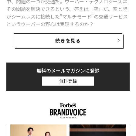
中、問題の一つが交通だ。ウーバー・テクノロジーズは
その問題を解決できるという。答えは「空」だ。空と陸
がシームレスに接続した"マルチモード"の交通サービス
というウーバーの野心は実現するのか？
交通システムを3Dに。ウーバーが構築するマルチモード
続きを見る
の交通システム
「空のタクシーは思っているより早く実現する」──6
月11日、米ワシントンD.C.でウーバーが開催した「Uber
無料のメールマガジンに登録
Elevate Summit 2019」で、ウーバー・エレベート製品
無料登録
トップのNikhil Goelは述べた。
ウーバーは2009年に創業、翌年にタクシーの免許を持た
ない一般の人が、最寄りにいる移動したい人を自分の車
に乗せるというライドシェアリングを開始した。米国で
は瞬く間に交通手段の1つとして定着。そのウーバーが
“
数年前より進めるプロジェクトが空だ。
シ