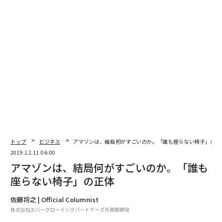
Uber CEOのDara Khosrowshahi
都市に人口が集まると、人の移動が集中する時間帯に渋
滞が起こる。日本に限らず世界の大都市は慢性的な渋滞
に悩まされており、メキシコでは年間に移動に費やす時
間は5週間──つまり12カ月のうち1ヶ月分を車内で過ご
しているという。地下鉄やバスなどの公共輸送機関、自
トップ
ビジネス
アマゾンは、結局何がすごいのか。「誰も座らない椅子」の正
動車、自転車、そして徒歩という交通手段では、今後の
2019.12.11 06:00
人口増加に交通が対応できない、というのがウーバーの
アマゾンは、結局何がすごいのか。「誰も
主張だ。
座らない椅子」の正体
ウーバーが描く「3Dのシティ」と
佐藤将之 | Official Columnist
次ページ ＞
は？
株式会社エバーグローイングパートナーズ代表取締役