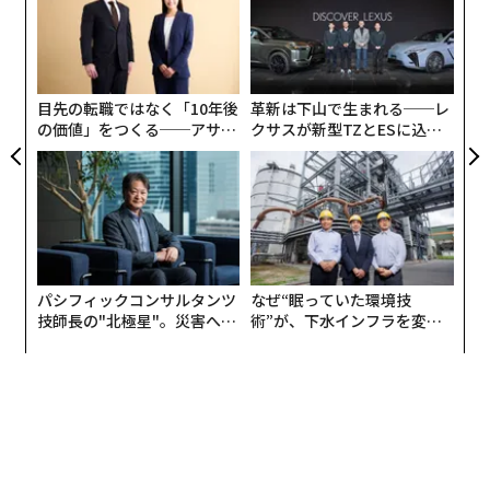
グ
“
中核となるのは、2016年に立ち上げたウーバー・エレベ
オ
ート事業部。目標は2023年に空の移動サービス「ウーバ
ジ
ー・エアー」を実現することだ。ここでは、ライドシェ
目先の転職ではなく「10年後
革新は下山で生まれる──レ
アリングで構築した”人の移動のためのプラットフォー
の価値」をつくる──アサイ
クサスが新型TZとESに込め
ム”を空に応用し、さらに陸と結びつける。CEOのDara K
ンの長期伴走型支援とは
た「DISCOVER」の哲学
hosrowshahiは、「ウーバーはトランスポーテーション
カンパニー」と述べる。ウーバーはこれにより、都市の
交通渋滞という重要な問題を解決すると続ける。
パシフィックコンサルタンツ
なぜ“眠っていた環境技
技師長の"北極星"。災害への
術”が、下水インフラを変え
無力感を乗り越え見つけた、
たのか──産総研×月島JFE
防災一筋20年の答え
アクアソリューションの10年