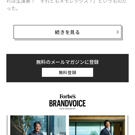
れは生演奏？ それともメモレックス？」というものだ
った。
これは今となっては古臭く感じるかもしれない。なにし
ろ、現代の人工知能（AI）の世界では、「これは本物？
続きを見る
それともディープフェイク？」が新しいキャッチフレ
ーズになるかもしれないのだから。
「ディープフェイク」はここ数年の間に使われるように
無料のメールマガジンに登録
なった言葉だ。ニューラルネットワークを使用するAIの
無料登録
一種である「ディープラーニング（深層学習）」と、
「フェイク（偽物）」を合わせた造語で、まるで本物の
ように見える偽造動画などを指す。
創に
内
 JA
グ
実
な