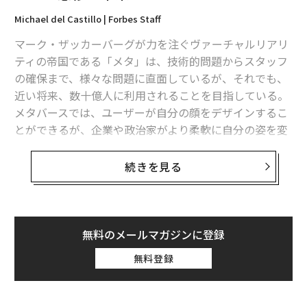
Michael del Castillo | Forbes Staff
マーク・ザッカーバーグが力を注ぐヴァーチャルリアリ
ティの帝国である「メタ」は、技術的問題からスタッフ
の確保まで、様々な問題に直面しているが、それでも、
近い将来、数十億人に利用されることを目指している。
メタバースでは、ユーザーが自分の顔をデザインするこ
とができるが、企業や政治家がより柔軟に自分の姿を変
えることができるのではないかという問題が新たに浮上
している。
続きを見る
非営利の研究組織「ランド研究所」のシニア・インフォ
メーション・サイエンティストであるRand Waltzmanは
先週、フェイスブックがニュースフィードで行っている
無料のメールマガジンに登録
ターゲティング広告配信が、メタバースではさらに強化
無料登録
される危険性があると警鐘を鳴らした。
Waltzmanによると、ディープフェイク技術を活用した