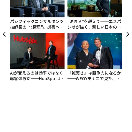
全
術
た
ア
パシフィックコンサルタンツ
“泊まる”を超えて──エスパ
技師長の"北極星"。災害への
シオが描く、新しい日本のラ
無力感を乗り越え見つけた、
グジュアリー（前編）
防災一筋20年の答え
AIが変えるのは効率ではなく
「誠実さ」は競争力になるか
顧客体験だ──HubSpot Ja
──WEOYモナコで見た、く
panが語る「Grow Better」
ら寿司の経営哲学
な組織のつくり方