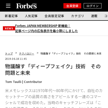
会員登録
ログイン
新着記事
人気記事
会員限定記事
カテゴリ
連載
コ
Forbes JAPAN MEMBERSHIP 新機能｜
NEWS
記事ページ内の広告表示を最小限にしました
トップ
テクノロジー
物議醸す「ディープフェイク」技術 その問題と未来
2019.06.18 11:45
物議醸す「ディープフェイク」技術 その
問題と未来
Tom Taulli | Contributor
米メモレックスは1970年代〜80年代にかけて、自社のカ
セットテープの品質の高さをアピールする一連のコマー
シャルで成功を収めた。当時のキャッチフレーズは「こ