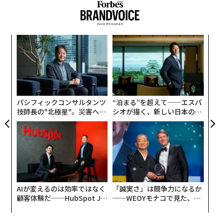
何者かが政治家や著名人になりすまして演説を行い、
人々がそれを信じ込んでしまうリスクがあるという。
創に
内
 JA
グ
実
な
全
術
た
ア
パシフィックコンサルタンツ
“泊まる”を超えて──エスパ
技師長の"北極星"。災害への
シオが描く、新しい日本のラ
無力感を乗り越え見つけた、
グジュアリー（前編）
防災一筋20年の答え
AIが変えるのは効率ではなく
「誠実さ」は競争力になるか
顧客体験だ──HubSpot Ja
──WEOYモナコで見た、く
panが語る「Grow Better」
ら寿司の経営哲学
な組織のつくり方