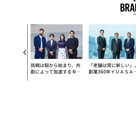
挑戦は個から始まり、共
「老舗は常に新しい」
創によって加速する NOR
創業360年ＹＵＡＳＡ
QAIN JAPAN 特別座談会
カクシンCEO田尻望が
る、AIを超える人の価