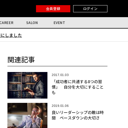
会員登録
ログイン
CAREER
SALON
EVENT
限にしました
関連記事
2017.01.03
「成功者に共通する8つの習
慣」 自分を大切にすること
も
2019.01.06
良いリーダーシップの敵は時
間 ペースダウンの大切さ