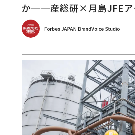
か──産総研×月島JFEア
Forbes JAPAN BrandVoice Studio