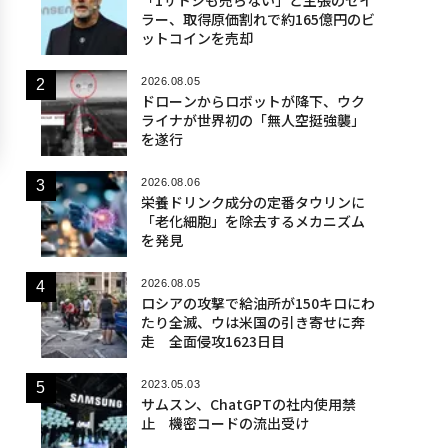
ラー、取得原価割れで約165億円のビ
ットコインを売却
2026.08.05
ドローンからロボットが降下、ウク
ライナが世界初の「無人空挺強襲」
を遂行
2026.08.06
栄養ドリンク成分の定番タウリンに
「老化細胞」を除去するメカニズム
を発見
2026.08.05
ロシアの攻撃で給油所が150キロにわ
たり全滅、ウは米国の引き寄せに奔
走 全面侵攻1623日目
2023.05.03
サムスン、ChatGPTの社内使用禁
止 機密コードの流出受け