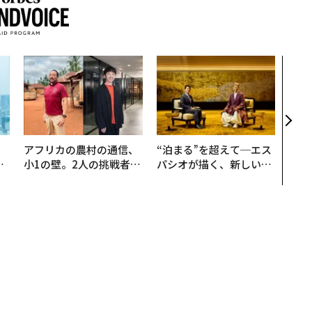
“泊
スパ
日本
（前
。
アフリカの農村の通信、
“泊まる”を超えて─エス
と
小1の壁。2人の挑戦者が
パシオが描く、新しい日
語
手にした「次なる武器」
本のラグジュアリー（中
値
編）