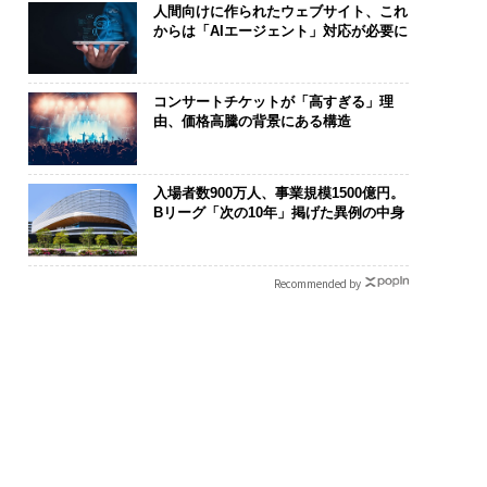
人間向けに作られたウェブサイト、これ
からは「AIエージェント」対応が必要に
コンサートチケットが「高すぎる」理
まる”を超えて──エ
なぜ“眠っていた環境技
AIが変えるの
由、価格高騰の背景にある構造
シオが描く、新しい
術”が、下水インフラを
なく顧客体験だ
のラグジュアリー
変えたのか──産総研×
Spot Japa
編）
月島JFEアクアソリュー
ow Better
入場者数900万人、事業規模1500億円。
ションの10年
くり方
Bリーグ「次の10年」掲げた異例の中身
Recommended by