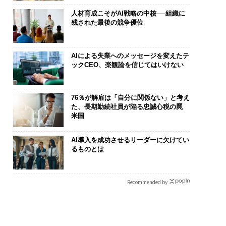
人材育成こそがAI戦略の中核──組織に
残された最後の競争優位
AIによる失業へのメッセージを変えたテ
ックCEO、楽観論を信じてはいけない
76％が解雇は「自分に関係ない」と考え
た、長期勤続社員が陥る忠誠心税の罠
米国
AI導入を成功させるリーダーに欠けてい
るものとは
Recommended by