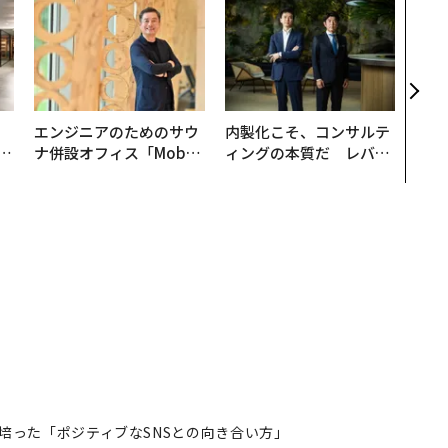
「誠
るか
見た
学
、
エンジニアのためのサウ
内製化こそ、コンサルテ
が
ナ併設オフィス「Mobiu
ィングの本質だ レバレ
」
s Park」がオープン──
ジーズが実践する、次世
タマディックが健康経営
代ファームの全貌
を徹底する理由
培った「ポジティブなSNSとの向き合い方」