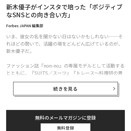
新木優子がインスタで培った「ポジティブ
なSNSとの向き合い方」
Forbes JAPAN 編集部
いま、彼女の名を聞かない日はないかもしれない──そ
れほどの勢いで、活躍の場をどんどん広げているのが、
新木優子だ。
ファッション誌『non-no』の専属モデルとして活動する
とともに、『SUITS／スーツ』『トレース～科捜研の男
～』と2クール連続で“月9”に出演。多数の映画やCMに
も出演しているほか、ディズニー/ピクサー映画の最新作
続きを見る
『トイ・ストーリー4』にも声優として起用。新キャラ
クターの人形“ギャビー・ギャビー”役の日本版声優を務
める。
無料のメールマガジンに登録
彼女の活躍を語る上で欠かせないものがある。それがイ
無料登録