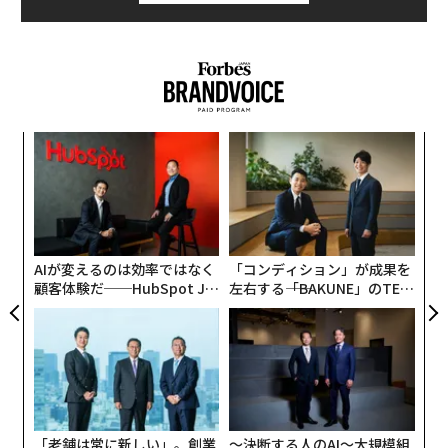
ンスタグラムだ。2019年6月時点でフォロワーは290万
人。アカウントを覗くと、ほぼ毎日のように写真を投稿
している。インスタグラムを通じて、新木優子の存在を
知り、日常生活を垣間見ることができる。そして新木優
子はインスタグラムに寄せられるファンからのコメント
を演技などに活かし、自らのアップデートに繋げてい
義す
革
る。
むス
ク
た「
〈7
「人生を変えるきっかけになってくれたと思います」
ャ
ト
インスタグラムについて、新木優子はこう語る。彼女が
リア
AIが変えるのは効率ではなく
「コンディション」が成果を
UM
インスタグラムを始めようと思ったきっかけは何なの
顧客体験だ──HubSpot Ja
左右する――「BAKUNE」のTEN
か。そして、どんなことを意識しているのか。自らの活
panが語る「Grow Better」
TIALが支える「挑戦者の明
躍の場を広げてくれた新木優子の「インスタ論」に迫
な組織のつくり方
日」
る。
流行る前に、好奇心で始めたインスタグラム
「老舗は常に新しい」。創業
〜決断する人のAI〜大規模組