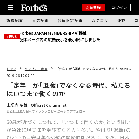
会員登録
ログイン
新着記事
人気記事
会員限定記事
カテゴリ
連載
コ
Forbes JAPAN MEMBERSHIP 新機能｜
NEWS
記事ページ内の広告表示を最小限にしました
トップ
キャリア・教育
「定年」が｢退職｣でなくなる時代、私たちはいつまで働
2019.06.12 07:00
「定年」が｢退職｣でなくなる時代、私たち
はいつまで働くのか
土堤内 昭雄 | Official Columnist
公益社団法人 日本フィランソロピー協会 シニアフェロー
60歳が近づくにつれて、｢いつまで働くのか｣という問い
が急速に現実味を帯びてくる人も多い。やはり｢退職｣の
ひとつの目安は年金受給の開始時期だろう。ただ、日本