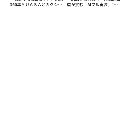
インスタグラムのアカウントを開設したのは、大学に通
360年ＹＵＡＳＡとカクシン
織が挑む「AIフル実装」“使
っていた2013年だったと思います。今から6年前。当時
CEO田尻望が語る、AIを超え
う”企業から“動く”企業へ【N
はまだ今みたいに流行っていなくて。流行に敏感で、お
る人の価値
TTドコモビジネス×PwC】
洒落に関心のあるモデルの子たちが使っていて、彼女た
ちの姿を見て、「私もインスタグラムを使ってみよう」
と思い、ちょっとした好奇心からアカウントを開設して
みました。
他にもSNSはあったんですけど、個人的には写真をメイ
ンに投稿できるのが嬉しくて。自分の考えていることが
テキストでうまく表現できるのかも分からなかったの
で、それなら自分が撮った写真を投稿できるインスタグ
ラムの方が私には合っているかなって思い、インスタグ
ラムを選びました。
ただ、最初の頃は何を投稿すればいいのか分かってなく
て（笑）。日常生活で撮った写真を投稿しているだけで
したね。当時はそこまで“インスタグラムの楽しさ”も理