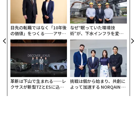
er」
ジ
内
日本の高齢者の就業率は、諸外国に比べると高い。総務
グ
省『統計からみた我が国の高齢者』（平成30年９月16
実
日）によると、60～64歳では男性79.1％、女性53.6％、
全
目先の転職ではなく「10年後
なぜ“眠っていた環境技
65～69歳では男性54.8％、女性34.4％に上る。
の価値」をつくる──アサイ
術”が、下水インフラを変え
ンの長期伴走型支援とは
たのか──産総研×月島JFE
ただ、諸外国では退職後の生活を楽しむことこそ人生の
アクアソリューションの10年
最大目標と考える人も多い。日本では現役時代から多様
な人生の楽しみ方の経験が乏しいために、老後も消極的
に仕事を選択しているとしたら、それはとても残念なこ
とだ。
革新は下山で生まれる──レ
挑戦は個から始まり、共創に
クサスが新型TZとESに込め
よって加速する NORQAIN JA
｢定年｣と｢退職｣がセットにならない
た「DISCOVER」の哲学
PAN 特別座談会
政府の未来投資会議は、希望する高齢者がより長く働け
るように企業の継続雇用年齢を65歳から70歳に引き上げ
る方針を表明している。働く高齢者を増やすことで人手
不足を解消し、年金など社会保障制度の安定を図る考え
だ。