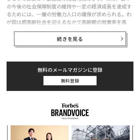
の今後の社会保障制度の維持や一定の経済成長を達成す
るためには、一層の労働力人口の確保が求められる。わ
が国は超高齢社会を迎えるなかで高齢期の就業率を高
め、年金受給年齢を超えても働く高年齢者を増やしてい
かざるを得ないのである。
続きを見る
｢退職時期｣を選ぶ時代が来る
一方、働く主体である個人からみても、老後の経済基盤
無料のメールマガジンに登録
を確保するためには高齢期になっても働くことを迫られ
無料登録
る人が多いのも確かだ。しかし、自らの健康状態や能力
などを考えると、誰もがいつまでも働けるわけではな
い。また、仕事から解放されて退職後の人生を楽しむた
めには、どこかで仕事の区切りをつける必要がある。も
ちろん働き続けることが、経済的な理由だけでなく、社
会参加や生きがいづくりにつながり、健康維持などに役
なく
“
立つことも間違いない。
Ja
オ