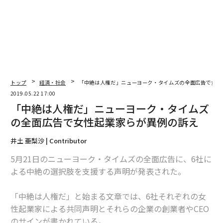
「あんな白い壁、もったいないよね」が渋谷の仮囲いを美術館にした
「男性に妊活のタイムリミットはない」という勘違い
2019年イッキ見したい、ネットフリックスで配信予定の「注目作品」
ああイライラする。人に腹が立って仕方がないときの対処法
トップ
経済・社会
「中絶は人権だ」ニューヨーク・タイムズの全面広告で女性
2019.05.22 17:00
「中絶は人権だ」ニューヨーク・タイムズ
の全面広告で女性起業家らが異例の訴え
advertisement
井土 亜梨沙 | Contributor
5月21日のニューヨーク・タイムズの全面広告に、6社に
よる中絶の選択肢を支援する声明が発表された。
「中絶は人権だ」と始まる文章では、6社それぞれの女
性起業家による共同声明とそれらの企業の創業者やCEO
のサインが書かれている。