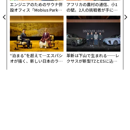
る
エンジニアのためのサウナ併
アフリカの農村の通信、小1
設オフィス「Mobius Park」
の壁。2人の挑戦者が手にし
がオープン──タマディック
た「次なる武器」
紙面に書かれた文章は、以下の通り。
が健康経営を徹底する理由
中絶は、人権だ
合憲だ
個人的な選択だ
ヘルスケアだ
“泊まる”を超えて─エスパシ
革新は下山で生まれる──レ
オが描く、新しい日本のラグ
クサスが新型TZとESに込め
命を救う
ジュアリー（中編）
た「DISCOVER」の哲学
ジェンダーの平等だ
身体の自己決定権だ
犯罪ではない
議論の余地がない
アメリカ企業が声をあげる時がきました。女性として、
ビジネスリーダーとして、みなさんに日々、選択権があ
ることを支持します。