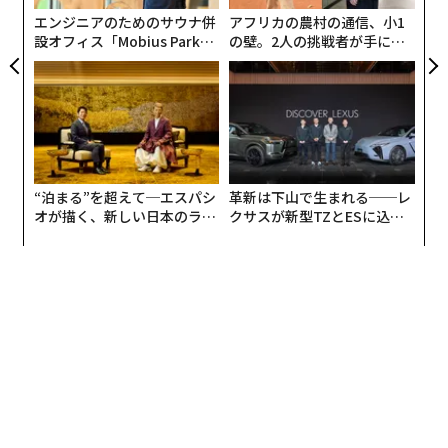
る
エンジニアのためのサウナ併
アフリカの農村の通信、小1
設オフィス「Mobius Park」
の壁。2人の挑戦者が手にし
がオープン──タマディック
た「次なる武器」
が健康経営を徹底する理由
“泊まる”を超えて─エスパシ
革新は下山で生まれる──レ
オが描く、新しい日本のラグ
クサスが新型TZとESに込め
ジュアリー（中編）
た「DISCOVER」の哲学
ORではなく、ANDの生き方を。32の制度を設けた意味
実施企業：サニーサイドアップ
PRを専門とするサニーサイドアップでは、5年前から社
名にちなんで、どんなライフステージ、ライフスタイル