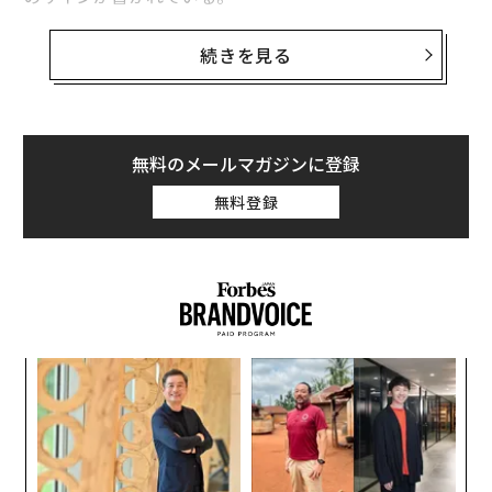
続きを見る
無料のメールマガジンに登録
無料登録
キ
挑
か。
よっ
キャ
PA
「
R S
3
C