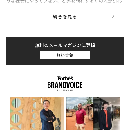
うな社会になっていない、と男女問わず多くの人がSNS
などで怒りを露わにした。
続きを見る
世界経済フォーラムが2018年に発表したジェンダー・ギ
ャップ指数ランキングで日本は149ヵ国中110位だった。
先進国と言われながらも、男女平等の観点においては下
から数えたほうが早い結果となった。
無料のメールマガジンに登録
無料登録
そんな日本で少しでも女性がイキイキと活躍できる環境
や働き方を考えられるように、キャリアイベント「Wom
en’s Career Cafe」が東京・虎ノ門で開催された。女性の
転職を支援するLiBzCAREERが主催した。
国としては課題山積だが、企業として一人でも多くの女
キ
挑
性をサポートしたい…。そんな思いを持ち、独自の取り
か。
よっ
組みを進めている企業4社が登壇した。
キャ
PA
「
R S
3
C