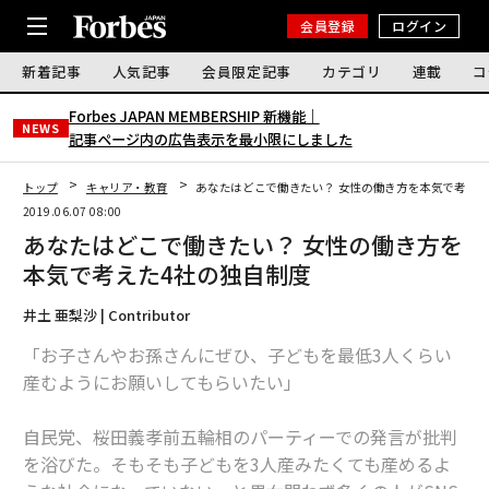
会員登録
ログイン
新着記事
人気記事
会員限定記事
カテゴリ
連載
コ
Forbes JAPAN MEMBERSHIP 新機能｜
NEWS
記事ページ内の広告表示を最小限にしました
トップ
キャリア・教育
あなたはどこで働きたい？ 女性の働き方を本気で考えた
2019.06.07 08:00
あなたはどこで働きたい？ 女性の働き方を
本気で考えた4社の独自制度
井土 亜梨沙 | Contributor
「お子さんやお孫さんにぜひ、子どもを最低3人くらい
産むようにお願いしてもらいたい」
自民党、桜田義孝前五輪相のパーティーでの発言が批判
を浴びた。そもそも子どもを3人産みたくても産めるよ