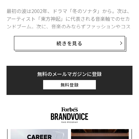
トップ争いをしたのは、昨年1位の「BTS（防弾少年
団）」と、デビュー4年目のガールズグループ「BLACKP
最初の波は2002年、ドラマ「冬のソナタ」から。次は、
INK」だった。
アーティスト「東方神起」に代表される音楽軸でのセカ
ンドブーム。次に、音楽のみならずファッションやコス
昨年、数カ月の充電期間を設けていたBTSは放送分野の
メ、グルメなどライフスタイル全体を巻き込んだサード
ポイントが39位だったが、収入が1位で、総合2位となっ
ウェーブ。そしていま、韓国新鋭クリエイティブプラッ
続きを見る
た。総合1位のBLACKPINKは、SNS分野のポイントが1
トフォームAXIS（エクシス）が、Z世代をメインに巻き
位（収入2位、メディア11位、放送15位）で決定打とな
起こす新たな波、「Zウェーブ」を起こそうとしてい
った。
る。
無料のメールマガジンに登録
トレンドマーケティングのFRIL lab（フリルラボ）の調
無料登録
査によると、20代未満～29歳女性が「ファッションで参
考にしている国」の1位は韓国だそう。そのデータ通
り、インスタグラムなど若年層がメインユーザーである
SNSには日々韓国の情報が投稿されている。また一般消
費者のみならず、韓国カルチャーに影響を受けた日本国
内の若手アーティストやクリエイターも増えている。
ンツ
挑
への
よっ