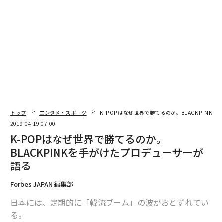
「Forbes Korea 2019年5月号」表紙
トップ
エンタメ・スポーツ
K-POPはなぜ世界で勝てるのか。BLACKPINK
2019.04.19 07:00
K-POPはなぜ世界で勝てるのか。
BLACKPINKを手がけたプロデューサーが
語る
Forbes JAPAN 編集部
2位のBTS（防弾少年団）。米ビルボード・アーティスト・チャート“Artist 10
日本には、定期的に「韓流ブーム」の波がおとずれてい
0”で、5月25日時点で5週No.1。（GettyImages）
る。