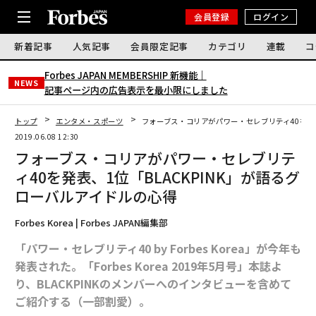
会員登録
ログイン
新着記事
人気記事
会員限定記事
カテゴリ
連載
コ
Forbes JAPAN MEMBERSHIP 新機能｜
NEWS
記事ページ内の広告表示を最小限にしました
トップ
エンタメ・スポーツ
フォーブス・コリアがパワー・セレブリティ40を発表
2019.06.08 12:30
フォーブス・コリアがパワー・セレブリテ
ィ40を発表、1位「BLACKPINK」が語るグ
ローバルアイドルの心得
Forbes Korea | Forbes JAPAN編集部
「パワー・セレブリティ40 by Forbes Korea」が今年も
発表された。「Forbes Korea 2019年5月号」本誌よ
り、BLACKPINKのメンバーへのインタビューを含めて
ご紹介する（一部割愛）。