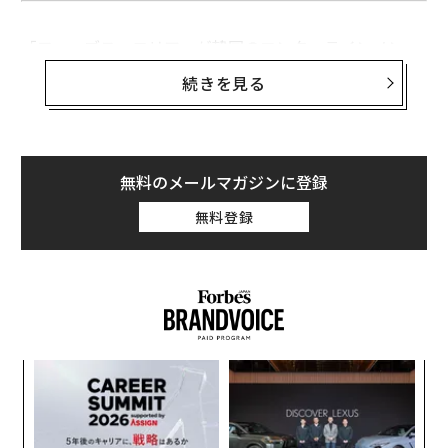
「フォーブス・コリア」が韓国のエンターテインメン
ト・スポーツ界をけん引する、パワー・セレブリティ40
続きを見る
を発表した。注目すべきは昨今のK-POPブームと相まっ
て、アイドルグループが上位5組を占めた点だ。
「フォーブス・コリア」は2009年から毎年、1年で最も
無料のメールマガジンに登録
活躍したセレブリティ40組を選んできた。今年はランキ
無料登録
ングの基準に、メディアや放送への露出、収入額のほ
か、ユーチューブ再生回数、インスタグラムのフォロワ
ー数などSNS上の活躍も評価対象へ加えた。
ンツ
挑
への
よっ
た、
PA
スパ
「
のラ
─