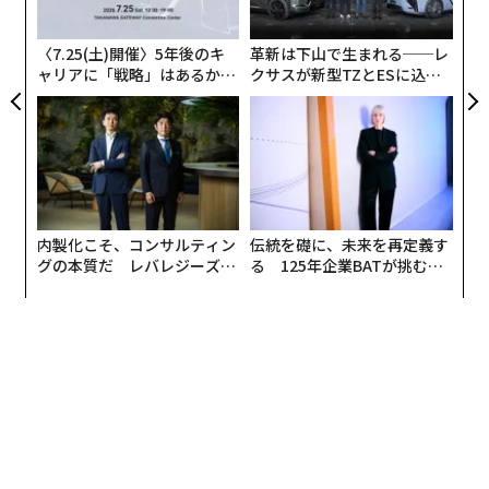
ら
〈7.25(土)開催〉5年後のキ
革新は下山で生まれる──レ
ャリアに「戦略」はあるか。
クサスが新型TZとESに込め
トップエグゼクティブのキャ
た「DISCOVER」の哲学
リアに触れる1日│CAREER S
UMMIT 2026
内製化こそ、コンサルティン
伝統を礎に、未来を再定義す
グの本質だ レバレジーズが
る 125年企業BATが挑むス
実践する、次世代ファームの
モークレスな未来
全貌