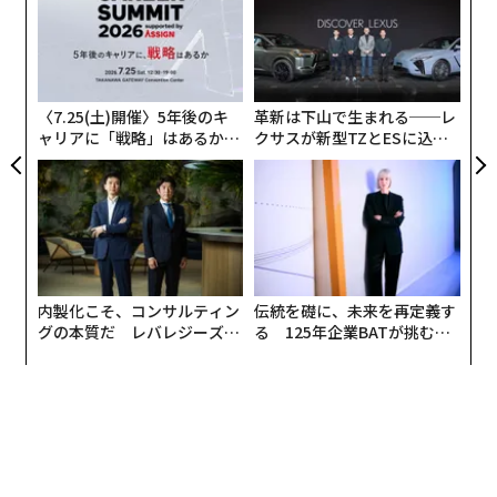
韓国カルチャーに熱心な若者たちがいま注目しているア
た、
PA
スパ
「
ーティストのひとつに、BLACKPINKがいる。先日行われ
のラ
─
た世界最大級の音楽フェス「コーチェラ・フェスティバ
ら
ル」にも出演を果たし、世界中から注目を集めているK-
〈7.25(土)開催〉5年後のキ
革新は下山で生まれる──レ
POPガールズグループだ。その人気ぶりを示すように、
21位のTWICE。2018年には「NHK紅白歌合戦」に2度目の出場を果たすなど日本で
ャリアに「戦略」はあるか。
クサスが新型TZとESに込め
コーチェラでのステージ終了後、ツイッターの世界リア
トップエグゼクティブのキャ
た「DISCOVER」の哲学
の人気は高い。（GettyImages）
ルタイムトレンドランキングの1位にBLACKPINKの名前
リアに触れる1日│CAREER S
UMMIT 2026
があった。
内製化こそ、コンサルティン
伝統を礎に、未来を再定義す
グの本質だ レバレジーズが
る 125年企業BATが挑むス
実践する、次世代ファームの
モークレスな未来
全貌