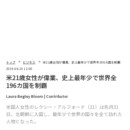
今の仕事が「心地よい」と感じるなら、それは大きな転機かもしれない
「成功者に共通する8つの習慣」 自分を大切にすることも
関係を断つべき5つのタイプの人
アメリカで「最も速く消滅しつつある職業」ランキング
トップ
ビジネス
米21歳女性が偉業、史上最年少で世界全196カ国を制覇
advertisement
2019.06.10 12:00
米21歳女性が偉業、史上最年少で世界全
196カ国を制覇
Laura Begley Bloom | Contributor
米国人女性のレクシー・アルフォード（21）は先月31
日、北朝鮮に入国し、最年少で世界の国々を全て訪れた
人物となった。