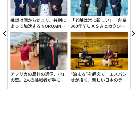
グ
実
全
挑戦は個から始まり、共創に
「老舗は常に新しい」。創業
よって加速する NORQAIN JA
360年ＹＵＡＳＡとカクシン
PAN 特別座談会
CEO田尻望が語る、AIを超え
る人の価値
アフリカの農村の通信、小1
“泊まる”を超えて─エスパシ
の壁。2人の挑戦者が手にし
オが描く、新しい日本のラグ
た「次なる武器」
ジュアリー（中編）