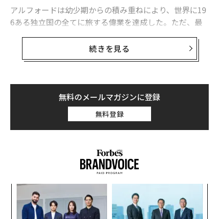
アルフォードは幼少期からの積み重ねにより、世界に19
6ある独立国の全てに旅する偉業を達成した。ただ、最
初から記録を目指していたわけではない。アルフォード
家は米カリフォルニア州で旅行会社を経営していた。
続きを見る
インスタグラムで自らを「@LexieLimitless」（限界の
ないレクシー）と呼ぶアルフォードは「物心がつく前か
ら、旅は私の生活の一部でした」と語る。「両親は毎
無料のメールマガジンに登録
年、一度に数週間から数カ月の間、私に学校を休ませ
無料登録
て、自主学習をさせました」
「
─
ら
内