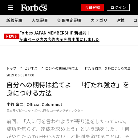
会員登録
ログイン
新着記事
人気記事
会員限定記事
カテゴリ
連載
コ
Forbes JAPAN MEMBERSHIP 新機能｜
NEWS
記事ページ内の広告表示を最小限にしました
トップ
ビジネス
自分への期待は捨てよ 「打たれ強さ」を身につける方法
2019.06.03 07:00
自分への期待は捨てよ 「打たれ強さ」を
身につける方法
中竹 竜二 | Official Columnist
日本ラグビーフットボール協会 コーチングディレクター
前回、「人に何を言われようが寄り道をしたっていい。
成功を焦らず、達成を求めよう」という話をした。「何
がやりたいのか分からない」と批判を浴びることは、そ