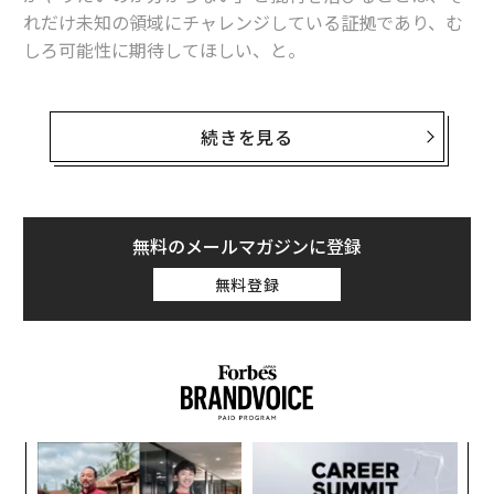
れだけ未知の領域にチャレンジしている証拠であり、む
しろ可能性に期待してほしい、と。
こんな話を面と向かってすると、たいてい溜め息混じり
の反応が返ってくる。
続きを見る
「中竹さんは強いですね。どうしたら周りに左右されな
い、打たれ強さを鍛えられるのでしょうか」
無料のメールマガジンに登録
しかし私は「いや、逆ですよ」と言いたい。私は自分に
無料登録
まったく期待をしていないからだ。なんでも成し遂げら
れる人間だと思ったことは、一度もない。
私は、子どもの頃から劣等感の塊だった。小学校低学
年の頃は、友達と比べて教科書の文字がうまく読めない
ことで苦労し（20歳を過ぎてからそれがディスクレシ
「
ア、読字障害であったことが分かった）、高校で本格的
左右
にラグビーを始めた時も「足が遅い」という選手として