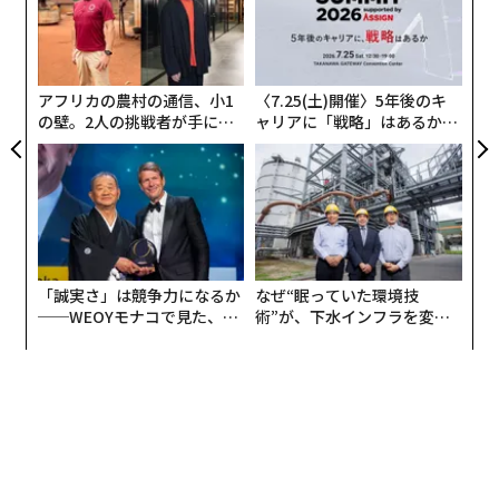
T
パ
大きな欠点を抱えていた。監督時代は“日本一オーラの
日
技
ない監督”という名誉ある称号を与えられた。
無
防
アフリカの農村の通信、小1
〈7.25(土)開催〉5年後のキ
それらの欠点は、他の長所を伸ばして生かしたり、欠点
の壁。2人の挑戦者が手にし
ャリアに「戦略」はあるか。
があるからこそ周りの力を借りたりと発想を変えること
た「次なる武器」
トップエグゼクティブのキャ
で克服してきたわけだが、とにかく私のベースには常に
リアに触れる1日│CAREER S
UMMIT 2026
「自分はどうしようもなくできない人間だ」という自己
認識があった。
超マイナス評価から始まっているので、ちょっとでも褒
「誠実さ」は競争力になるか
なぜ“眠っていた環境技
められるとうれしい。しかし、それも「今はたまたま褒
──WEOYモナコで見た、く
術”が、下水インフラを変え
めてもらえてラッキーだったけれど、また相手の気が変
ら寿司の経営哲学
たのか──産総研×月島JFE
われば評価は下がるだろう」と冷めた心で受け止めてい
アクアソリューションの10年
た。
つまり、私は相手の承認や評価をまったく期待しない大
人に育った。自分を認めてもらおうと、他人に対して理
路整然と説明することにエネルギーを費やすこともしな