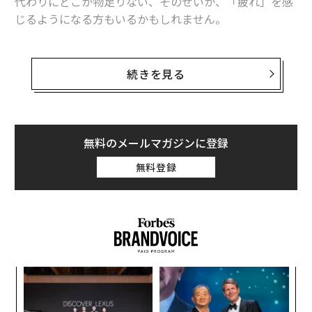
代わりにどこか物足りない、そのせいか、「疲れ」を感
じるようになる方もいるかもしれません。
前回の記事
でも少し触れましたが、人間を疲れさせる3
つの要素のうち、1つはルーティン作業が続いてモチベ
続きを見る
ーションが下がることで起きてくる「退屈」によるもの
です。僕自身、仕事において退屈してしまうことがもっ
とも辛く、ルーティンが何より苦手な性分なので、常に
エキサイティングでいられるよう、自分の仕事をコント
無料のメールマガジンに登録
ロールする癖がつきました。
無料登録
ちょっと背伸びするぐらいがちょうどいい
そもそも、ある程度仕事に慣れてくると、自分のレベル
が上がるのに対し、仕事のレベルが低くなっていきま
す。こうなると退屈になってしまい、気分が上がらず、
なく
〜
夢中になりにくくなってしまいます。仕事をエキサイテ
Ja
織
ィングに感じられるラインとしては、自分のレベルに対
er」
う
“