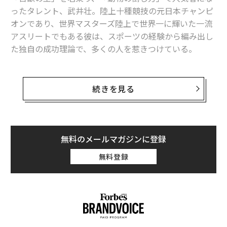
ったタレント、武井壮。陸上十種競技の元日本チャンピ
オンであり、世界マスターズ陸上で世界一に輝いた一流
メンバーシップに登録する
アスリートでもある彼は、スポーツの経験から編み出し
た独自の成功理論で、多くの人を惹きつけている。
39歳で芸能界に転身して以来、どんなに忙しくても、毎
日1時間のフィジカルトレーニングを欠かさず、さらに
続きを見る
関連記事
知識を増やすための調べものに1時間、新しい技術の習
超人気ゲームに学ぶ、持続する集中力の作り方
得にもう1時間と、計3時間を自分磨きに費やす生活を7
年も続けてきた。おまけに睡眠時間はたった45分で、
「立っている方が集中できる」は本当だった？ 脳の処理速度に影響
『ソクラテスの弁明』が愛読書――。
無料のメールマガジンに登録
空港のUSB充電ポートは極めて危険、セキュリティ専門家が警告
無料登録
まるで都市伝説のようにストイックで、誰にも真似でき
ない生き方に思えるが、本人は「自分にはスペシャリテ
パソコンのマイクから画面を盗み見る、驚異のハッキング手法
ィがない」と語る。そんな彼がたどり着いた、専門家で
なくても選ばれる特別な人になる方法「スーパーゼネラ
地球生物の75％が死んだ、6500万年前の「巨大隕石の衝突」
リスト戦略」について聞いた。