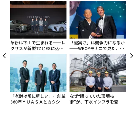
なく
〜
スペシャリストにならなくても勝てる方法がある
Ja
織
advertisement
er」
う
“
毎日3時間は自分の能力を鍛えるために使うと決めてい
T
シ
ます。フィジカルトレーニングに1時間、新しい知識の
グ
学びに1時間、そして、新しい技術を習得する練習に1時
革新は下山で生まれる──レ
「誠実さ」は競争力になるか
間。たとえどんなに疲れていても、夜遅くなってしまっ
クサスが新型TZとESに込め
──WEOYモナコで見た、く
たとしても、必ずやる。でも「やらなければ」とストイ
た「DISCOVER」の哲学
ら寿司の経営哲学
ックに自分を追い込むというより、自分に「プレゼン
ト」するような気持ちで、楽しみながらやっています。
この日課を始めたのは、芸能界を目指した30歳のころ。
最初は、テレビに出るためにはどんな能力を磨けばいい
「老舗は常に新しい」。創業
なぜ“眠っていた環境技
かを徹底的に研究することから始めました。テレビ欄を
360年ＹＵＡＳＡとカクシン
術”が、下水インフラを変え
見て番組のジャンルをカウントし、どんなタレントが求
CEO田尻望が語る、AIを超え
たのか──産総研×月島JFE
められているのか、あの番組に出るためにはどんなトー
る人の価値
アクアソリューションの10年
クができればいいのかを分析していったのです。
芸能界は超一流のスペシャリストたちがしのぎを削る場