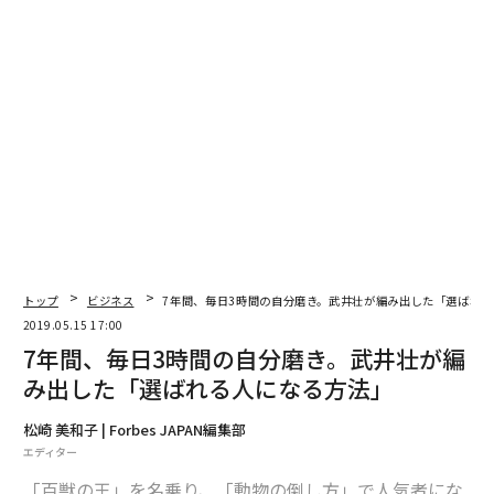
自分で自分の仕事を設計できるようになると、自分が退
屈になって疲れないようにも設計できるようになりま
す。そう言われると、特に新入社員の方は、「いまは自
分で仕事を選んだり、設計したりする権限がない」と思
われるかもしれません。しかし、これはどんな立場にい
る方でもできることなのです。
次ページ ＞
誰でも簡単に課題を設計できる
1
2
トップ
ビジネス
7年間、毎日3時間の自分磨き。武井壮が編み出した「選ばれ
2019.05.15 17:00
文＝尾原和啓
7年間、毎日3時間の自分磨き。武井壮が編
み出した「選ばれる人になる方法」
2026年9月号発売中
松崎 美和子 | Forbes JAPAN編集部
エディター
最新号の購入はこちらから
「百獣の王」を名乗り、「動物の倒し方」で人気者にな