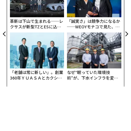
し、仕事のレベルが少し高いくらいがちょうど良いので
T
シ
す。ただし、仕事のレベルが高すぎると、今度は不安に
グ
よる疲れが生じてきます。
革新は下山で生まれる──レ
「誠実さ」は競争力になるか
クサスが新型TZとESに込め
──WEOYモナコで見た、く
ここで注意しなければならないのは、ほとんど多くの人
た「DISCOVER」の哲学
ら寿司の経営哲学
は、やったことのない仕事に対して、わからないからこ
その不安を抱くので、仕事のレベルを高く見積もってし
まうことがあることです。しかしいざ取り組んでみる
と、ちょっと背伸びをすれば越えられる課題だったこと
に気づき、どんどんのめり込んで行く、という経験が誰
「老舗は常に新しい」。創業
なぜ“眠っていた環境技
にでも一度はあるのではないかと思います。
360年ＹＵＡＳＡとカクシン
術”が、下水インフラを変え
CEO田尻望が語る、AIを超え
たのか──産総研×月島JFE
つまり、仕事は少し不安を覚えるくらいのレベルで設定
る人の価値
アクアソリューションの10年
した方が、ジャンプしたときに果実をとったときの快感
が大きく、エキサイティングになれるのです。自分の仕
事を自ら設計していくことを「ジョブクラフティング」
と呼びます。