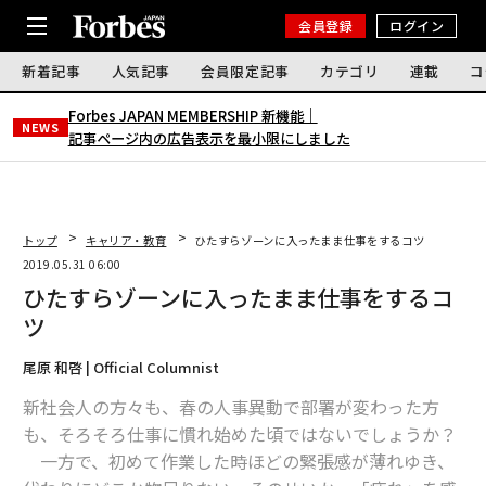
会員登録
ログイン
新着記事
人気記事
会員限定記事
カテゴリ
連載
コ
Forbes JAPAN MEMBERSHIP 新機能｜
NEWS
記事ページ内の広告表示を最小限にしました
トップ
キャリア・教育
ひたすらゾーンに入ったまま仕事をするコツ
2019.05.31 06:00
ひたすらゾーンに入ったまま仕事をするコ
ツ
尾原 和啓 | Official Columnist
新社会人の方々も、春の人事異動で部署が変わった方
も、そろそろ仕事に慣れ始めた頃ではないでしょうか？
一方で、初めて作業した時ほどの緊張感が薄れゆき、