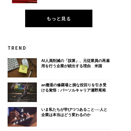
もっと見る
TREND
AI人員削減の「誤算」、元従業員の再雇
用を行う企業が続出する理由 米国
an撤退の修羅場と損な役回りを引き受
ける覚悟：パーソルキャリア瀬野尾裕
いま私たちが学びつつあること──人と
企業は本当はどう変わるのか