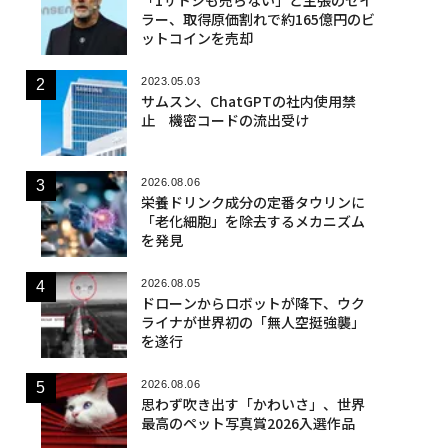
ラー、取得原価割れで約165億円のビ
ットコインを売却
2023.05.03
サムスン、ChatGPTの社内使用禁
止 機密コードの流出受け
2026.08.06
栄養ドリンク成分の定番タウリンに
「老化細胞」を除去するメカニズム
を発見
2026.08.05
ドローンからロボットが降下、ウク
ライナが世界初の「無人空挺強襲」
を遂行
2026.08.06
思わず吹き出す「かわいさ」、世界
最高のペット写真賞2026入選作品