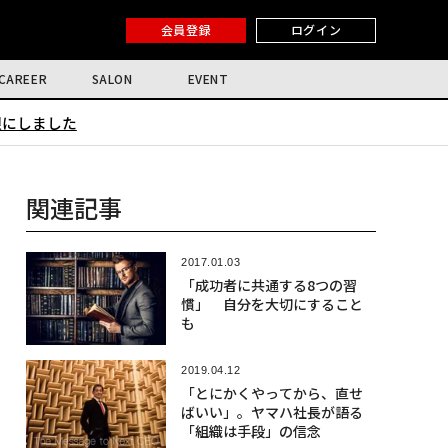
会員登録
ログイン
CAREER
SALON
EVENT
限にしました
関連記事
2017.01.03
「成功者に共通する8つの習
慣」 自分を大切にすること
も
2019.04.12
「とにかくやってから、直せ
ばいい」。ヤマハ社長が語る
「組織は手段」の信念