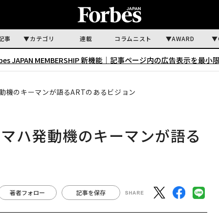
記事
カテゴリ
連載
コラムニスト
AWARD
rbes JAPAN MEMBERSHIP 新機能｜
記事ページ内の広告表示を最小
動機のキーマンが語るARTのあるビジョン
ヤマハ発動機のキーマンが語る
著者フォロー
記事を保存