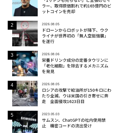
ラー、取得原価割れで約165億円のビ
ットコインを売却
2026.08.05
ドローンからロボットが降下、ウク
ライナが世界初の「無人空挺強襲」
を遂行
2026.08.06
栄養ドリンク成分の定番タウリンに
「老化細胞」を除去するメカニズム
を発見
2026.08.05
ロシアの攻撃で給油所が150キロにわ
たり全滅、ウは米国の引き寄せに奔
走 全面侵攻1623日目
2023.05.03
サムスン、ChatGPTの社内使用禁
止 機密コードの流出受け