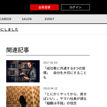
会員登録
ログイン
CAREER
SALON
EVENT
限にしました
関連記事
2017.01.03
「成功者に共通する8つの習
慣」 自分を大切にすること
も
2019.04.12
「とにかくやってから、直せ
ばいい」。ヤマハ社長が語る
「組織は手段」の信念