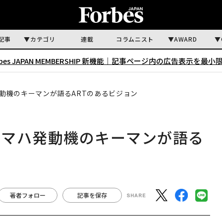
記事
カテゴリ
連載
コラムニスト
AWARD
rbes JAPAN MEMBERSHIP 新機能｜
記事ページ内の広告表示を最小
動機のキーマンが語るARTのあるビジョン
ヤマハ発動機のキーマンが語る
著者フォロー
記事を保存