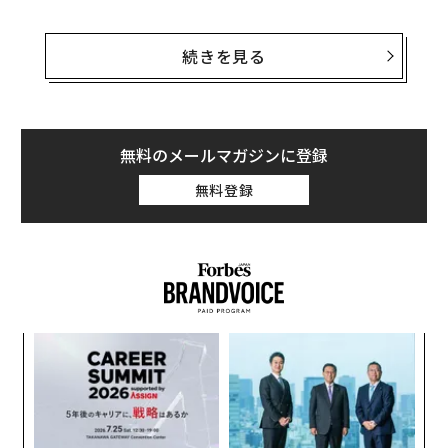
代替医療や統合医療、漢方薬、エネルギー医学その他の
さまざまな「医療」について言っているのだ。これらは
続きを見る
全て、単にマーケティングの目的でつけられた名称だ
が、医師や科学者を含め、数多くの人たちがこれらに魅
了されているようだ。
無料のメールマガジンに登録
無料登録
〜
織
う
〜
T
金
個