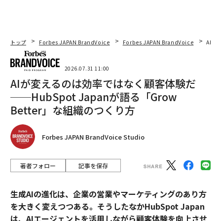
トップ
Forbes JAPAN BrandVoice
Forbes JAPAN BrandVoice
AIが
2026.07.31 11:00
AIが変えるのは効率ではなく顧客体験だ
──HubSpot Japanが語る「Grow
Better」な組織のつくり方
Forbes JAPAN BrandVoice Studio
著者フォロー
記事を保存
生成AIの進化は、企業の営業やマーケティングのあり方
を大きく変えつつある。そうしたなかHubSpot Japan
は、AIエージェントを活用しながら顧客体験を向上させ