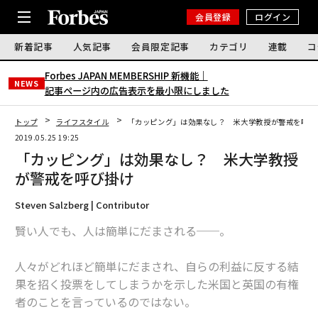
会員登録
ログイン
新着記事
人気記事
会員限定記事
カテゴリ
連載
コ
Forbes JAPAN MEMBERSHIP 新機能｜
NEWS
記事ページ内の広告表示を最小限にしました
トップ
ライフスタイル
「カッピング」は効果なし？ 米大学教授が警戒を呼び
2019.05.25 19:25
「カッピング」は効果なし？ 米大学教授
が警戒を呼び掛け
Steven Salzberg | Contributor
賢い人でも、人は簡単にだまされる──。
人々がどれほど簡単にだまされ、自らの利益に反する結
果を招く投票をしてしまうかを示した米国と英国の有権
者のことを言っているのではない。