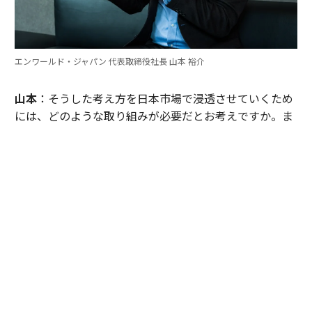
エンワールド・ジャパン 代表取締役社長 山本 裕介
山本
：そうした考え方を日本市場で浸透させていくため
には、どのような取り組みが必要だとお考えですか。ま
たグローバル本社と日本市場の間で「橋渡し役」を務め
るなかで感じることも聞かせてください。
伊佐
：日本企業がどうすれば「顧客の成功」を起点にGr
ow Betterできるか──それを今でも考え続けていま
す。環境が変わればGrow Betterの実現の仕方も変わる
し、必要なツールも変わる。「どうするべきなんだろ
う」と問い続けることが大切だと思っていて、それが私
をここに留めている理由です。
外資系企業でよくあるのは、本社側がグローバルで成功