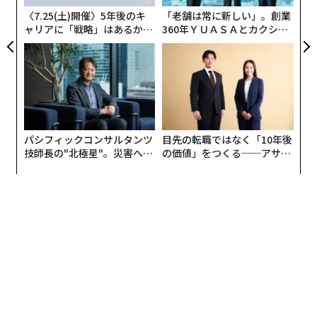
ェ
〈7.25(土)開催〉5年後のキ
「老舗は常に新しい」。創業
ャリアに「戦略」はあるか。
360年ＹＵＡＳＡとカクシン
トップエグゼクティブのキャ
CEO田尻望が語る、AIを超え
リアに触れる1日│CAREER S
る人の価値
UMMIT 2026
パシフィックコンサルタンツ
目先の転職ではなく「10年後
技師長の"北極星"。災害への
の価値」をつくる──アサイ
無力感を乗り越え見つけた、
ンの長期伴走型支援とは
防災一筋20年の答え
編集＝木内涼子
2026年9月号発売中