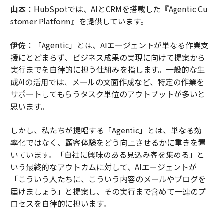
山本
：HubSpotでは、AIとCRMを搭載した『Agentic Cu
stomer Platform』を提供しています。
伊佐
：「Agentic」とは、AIエージェントが単なる作業支
援にとどまらず、ビジネス成果の実現に向けて提案から
実行までを自律的に担う仕組みを指します。一般的な生
成AIの活用では、メールの文面作成など、特定の作業を
サポートしてもらうタスク単位のアウトプットが多いと
思います。
しかし、私たちが提唱する「Agentic」とは、単なる効
率化ではなく、顧客体験をどう向上させるかに重きを置
いています。「自社に興味のある見込み客を集める」と
いう最終的なアウトカムに対して、AIエージェントが
「こういう人たちに、こういう内容のメールやブログを
届けましょう」と提案し、その実行まで含めて一連のプ
ロセスを自律的に担います。