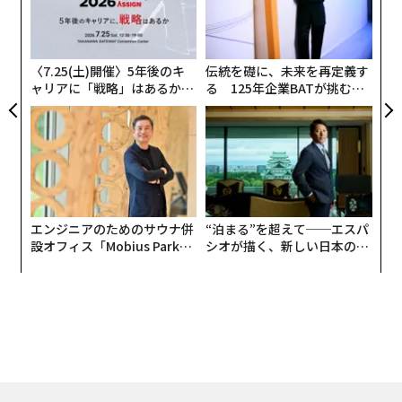
A
顧客
pa
な
〈7.25(土)開催〉5年後のキ
伝統を礎に、未来を再定義す
ャリアに「戦略」はあるか。
る 125年企業BATが挑むス
トップエグゼクティブのキャ
モークレスな未来
リアに触れる1日│CAREER S
UMMIT 2026
エンジニアのためのサウナ併
“泊まる”を超えて──エスパ
設オフィス「Mobius Park」
シオが描く、新しい日本のラ
がオープン──タマディック
グジュアリー（前編）
が健康経営を徹底する理由