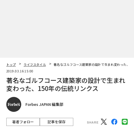
トップ
ライフスタイル
著名なゴルフコース建築家の設計で生まれ変わった、15
2019.03.16 15:00
著名なゴルフコース建築家の設計で生まれ
変わった、150年の伝統リンクス
Forbes JAPAN 編集部
著者フォロー
記事を保存
ロイヤル・リバプール・ゴルフクラブ
1869年に創設されたロイヤル・リバプール・ゴルフクラ
ブは「ホイレイク」の名前で親しまれる、伝統あるコー
ス。古くはボビー・ジョーンズから近年はタイガー・ウ
ッズまで、名ゴルファーたちがここを舞台に金字塔を打
ち立ててきた。