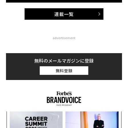
連載一覧
advertisement
無料のメールマガジンに登録
無料登録
小1
「
にし
─
ら