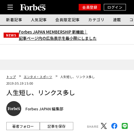
会員登録
ログイン
新着記事
人気記事
会員限定記事
カテゴリ
連載
コ
Forbes JAPAN MEMBERSHIP 新機能｜
NEWS
記事ページ内の広告表示を最小限にしました
トップ
エンタメ・スポーツ
人生短し、リンクス多し
2019.05.19 15:00
人生短し、リンクス多し
Forbes JAPAN 編集部
著者フォロー
記事を保存