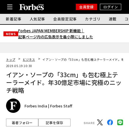
会員登録
ログイン
新着記事
人気記事
会員限定記事
カテゴリ
連載
コ
Forbes JAPAN MEMBERSHIP 新機能｜
NEWS
記事ページ内の広告表示を最小限にしました
トップ
ビジネス
イアン・ソープの「33cm」も包む極上テーラーメイド。年3
2019.05.19 10:30
イアン・ソープの「33cm」も包む極上テ
ーラーメイド。年30億足市場に究極のニッ
チ戦略
Forbes India | Forbes Staff
著者フォロー
記事を保存