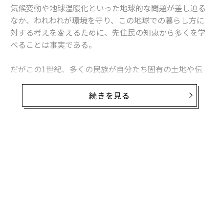
気候変動や地球温暖化といった地球的な問題が差し迫る
なか、われわれが環境を守り、この地球での暮らし方に
対する考えを変えるために、先住民の知恵から多くを学
べることは事実である。
だがこの1世紀、多くの民族が自分たち固有の土地や伝
統から追われ、多数決主義的な人生観を押しつけられて
きた。だが彼らは今、程度の差はあるものの、人工的で
続きを見る
「便利な」情報社会で暮らすわれわれ現代人の、時代や
進歩についての方針や考え方と折り合いをつけようとし
ているように思われる。
時代と向き合おうとする世界の部族たちの姿を写真で追
ったフォーブス・インドの記事と写真を、以下転載す
る。
狩りの矢の準備をするアンダマン・ニコバル諸島のジャ