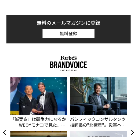
無料のメールマガジンに登録
無料登録
目
の
ン
内
グ
実
全
「誠実さ」は競争力になるか
パシフィックコンサルタンツ
──WEOYモナコで見た、く
技師長の"北極星"。災害への
ら寿司の経営哲学
無力感を乗り越え見つけた、
防災一筋20年の答え