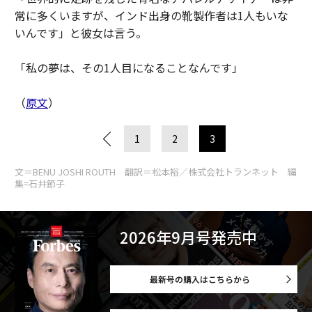
常に多くいますが、インド出身の靴製作者は1人もいな
いんです」と彼女は言う。
「私の夢は、その1人目になることなんです」
（
原文
）
1
2
3
文＝BENU JOSHI ROUTH 翻訳＝松本裕／株式会社トランネット 編
集=石井節子
2026年9月号発売中
最新号の購入はこちらから