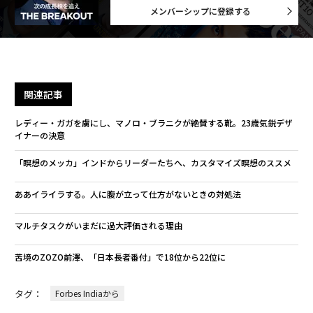
メンバーシップに登録する
関連記事
レディー・ガガを虜にし、マノロ・ブラニクが絶賛する靴。23歳気鋭デザ
イナーの決意
「瞑想のメッカ」インドからリーダーたちへ、カスタマイズ瞑想のススメ
ああイライラする。人に腹が立って仕方がないときの対処法
マルチタスクがいまだに過大評価される理由
苦境のZOZO前澤、「日本長者番付」で18位から22位に
タグ：
Forbes Indiaから