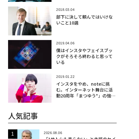
2018.03.04
部下に決して頼んではいけな
いこと10選
2019.04.06
僕はインスタやフェイスブッ
クがそろそろ終わると思って
いる
2019.01.22
インスタをやめ、noteに挑
む。インターネット舞台に活
動20周年「まつゆう*」の強さ
と葛藤
人気記事
2026.08.06
「1サトシも売らない」と主張のセイ