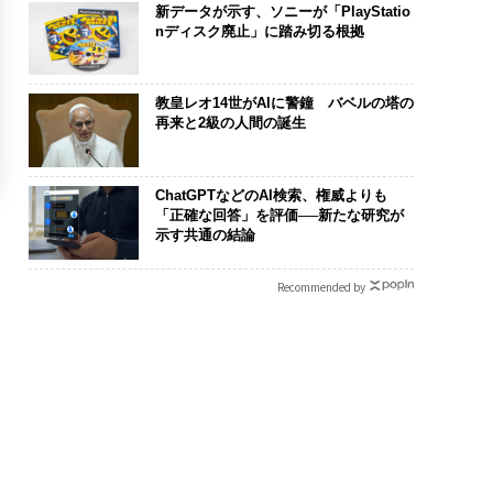
新データが示す、ソニーが「PlayStatio
nディスク廃止」に踏み切る根拠
教皇レオ14世がAIに警鐘 バベルの塔の
再来と2級の人間の誕生
ChatGPTなどのAI検索、権威よりも
「正確な回答」を評価──新たな研究が
示す共通の結論
Recommended by