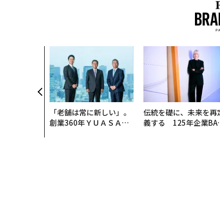
「老舗は常に新しい」。
伝統を礎に、未来を再
創業360年ＹＵＡＳＡと
義する 125年企業BA
カクシンCEO田尻望が語
が挑むスモークレスな
る、AIを超える人の価値
来