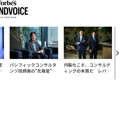
“泊
パシ
本の
編）
定
パシフィックコンサルタ
内製化こそ、コンサルテ
T
ンツ技師長の"北極星"。
ィングの本質だ レバレ
未
災害への無力感を乗り越
ジーズが実践する、次世
え見つけた、防災一筋20
代ファームの全貌
年の答え