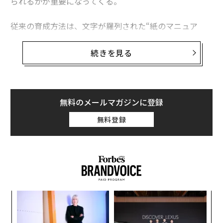
られるかが重要になってくる。
従来の育成方法は、文字が羅列された“紙のマニュア
ル”を使うのは一般的とされていたが、紙だと見づらい
上に配布の手間などもかかり、非効率だ。そこに目をつ
続きを見る
け、スマホやタブレット端末などで簡単に写真入りのマ
ニュアルを作成できるプラットフォーム「Teachme Bi
z」を手がけるのがスタディストだ。
無料のメールマガジンに登録
同社は4月22日、DNX Venturesおよび既存投資家の日本
無料登録
ベンチャーキャピタル、Salesforce Ventures、三井住友
海上キャピタル、三菱UFJキャピタルから総額8.25億円
の資金調達を実施したことを明かした。スタディストは
これまでに5.3億円の資金調達を行っており、これで累計
調達額は13.6億円となる。
創業
な
今回調達した資金はマーケティングの強化、海外事業の
シン
術
加速、新規事業への投資に充てる予定だという。
超え
た
ア