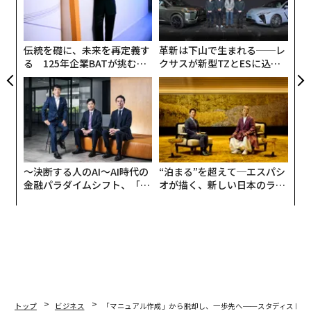
ア
の
マニュアル作成ツールから、ビジュアルSOPツールへ
た
伝統を礎に、未来を再定義す
革新は下山で生まれる──レ
スタディストが主力事業「Teachme Biz」を本格的に開
る 125年企業BATが挑むス
クサスが新型TZとESに込め
始したのは2013年9月のこと。外国人労動者の増加に伴
モークレスな未来
た「DISCOVER」の哲学
った育成需要の高まりに加え、全国26行の銀行とのアラ
イアンスによって、提供開始から5年半で製造業、小売
業、飲食業を中心に2500社以上の企業に導入されるほど
の成長を遂げている。
〜決断する人のAI〜AI時代の
“泊まる”を超えて─エスパシ
代表の鈴木は「月次収益（MRR）ベースで右肩上がりに
金融パラダイムシフト、「超
オが描く、新しい日本のラグ
成長を遂げていて、売上も対前年比で150%の成長率に
個別化」の核心 【MUFG×ウ
ジュアリー（中編）
なっている」と事業の手応えを語る一方で、これまでの
ェルスナビ×PwC】
「マニュアル作成・共有ツール」という訴求の仕方には
課題を感じていたという。
「我々はマーケティングに力を入れることなく、『マニ
ュアル』というキーワードでここまで成長してきまし
トップ
ビジネス
「マニュアル作成」から脱却し、一歩先へ──スタディストが