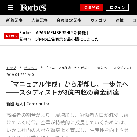
会員登録
ログイン
新着記事
人気記事
会員限定記事
カテゴリ
連載
コ
Forbes JAPAN MEMBERSHIP 新機能｜
NEWS
記事ページ内の広告表示を最小限にしました
トップ
ビジネス
「マニュアル作成」から脱却し、一歩先へ──スタディストが
2019.04.22 12:40
「マニュアル作成」から脱却し、一歩先へ
──スタディストが8億円超の資金調達
新國 翔大 | Contributor
高齢者の割合がより一層増加し、労働者人口が減少し続
けていく時代。企業が持続的に成長していくためには、
いかに社内の人材を効率よく育成し、生産性を向上させ