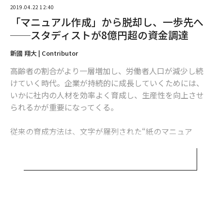
た。ただ、サービスを提供していく過程で我々がお客様
2019.04.22 12:40
に提供している価値と、マニュアルというキーワードの
「マニュアル作成」から脱却し、一歩先へ
意味がズレてきていた」（鈴木）
──スタディストが8億円超の資金調達
実際、サービスを導入した企業は作業手順の可視化や、
新國 翔大 | Contributor
現場浸透を図るための業務基盤として活用することで人
高齢者の割合がより一層増加し、労働者人口が減少し続
材育成時間の大幅削減、社内問い合わせを8割削減する
けていく時代。企業が持続的に成長していくためには、
など、高い経営効果を得ているという。
いかに社内の人材を効率よく育成し、生産性を向上させ
られるかが重要になってくる。
企業はマニュアルの作成時間の減少や閲覧の効率化とい
った“ツールとしての単純効果”ではなく、人材育成期間
従来の育成方法は、文字が羅列された“紙のマニュア
の短縮や離職率の低下といった“経営効果”を求めていた
ル”を使うのは一般的とされていたが、紙だと見づらい
のだ。
上に配布の手間などもかかり、非効率だ。そこに目をつ
け、スマホやタブレット端末などで簡単に写真入りのマ
「また、シェアを半分占めている製造業、小売業、飲食
ニュアルを作成できるプラットフォーム「Teachme Bi
業では、ISO、HACCP、ハラル認証などに対応するため
z」を手がけるのがスタディストだ。
に、正確で、適切な承認プロセスを経た手順の共有や、
単なるマニュアルではなく『正しい手順』であることを
同社は4月22日、DNX Venturesおよび既存投資家の日本