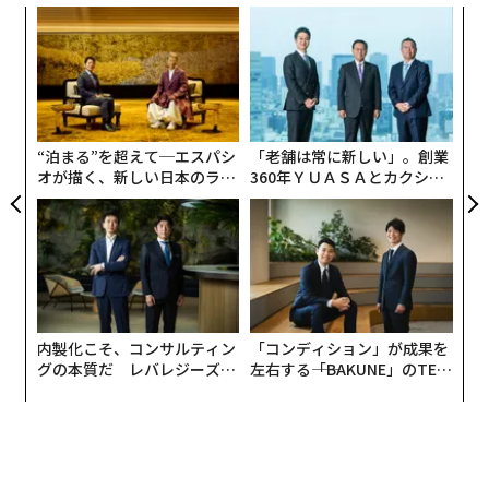
ンツ
ア
えて世界大会への参加を勝ちとった。
への
の
た、
た
革
ファイナリストに残った3組はそれぞれ、「みつばちの
ク
巣箱をスマートシティ（IoTの先端技術を用いて、基礎
た「
インフラと生活インフラ・サービスを効率的に管理・運
“泊まる”を超えて─エスパシ
「老舗は常に新しい」。創業
営し、環境に配慮しながら、人々の生活の質を高め、継
オが描く、新しい日本のラグ
360年ＹＵＡＳＡとカクシン
しかし、H&Mに限らず、デザイナーの限定コラボアイテ
続的な経済発展を目的とした新しい都市）に変える」プ
ジュアリー（中編）
CEO田尻望が語る、AIを超え
ムは、リセールサイトではおなじみの商品になりつつあ
ロジェクトを発表した「3bee」社、使用者1人ひとりの
る人の価値
る。下記にその事例を報告する。
要望に、ハイレベルでカスタマイズ対応できる「義手」
を適正価格で市場に問うた「BionIT Labs」社、そし
て、フードロスも出費も抑える消費行動のためのアプリ
ケーションを発表した「Mifoody.it」社である。
内製化こそ、コンサルティン
「コンディション」が成果を
グの本質だ レバレジーズが
左右する――「BAKUNE」のTEN
イタリア代表に選ばれたヴェジェア社は、アクセレータ
実践する、次世代ファームの
TIALが支える「挑戦者の明
ー・プログラムを受けるためロンドンに向かい、5月に
全貌
日」
はアムステルダムで行われる「ネクスト・ウェブ・カン
ファレンス」の期間中、世界から集まる20組の社会実業