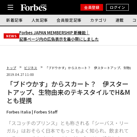
会員登録
ログイン
新着記事
人気記事
会員限定記事
カテゴリ
連載
コ
Forbes JAPAN MEMBERSHIP 新機能｜
NEWS
記事ページ内の広告表示を最小限にしました
トップ
ビジネス
「ブドウかす」からスカート？ 伊スタートアップ、生物由来
2019.04.27 11:00
「ブドウかす」からスカート？ 伊スター
トアップ、生物由来のテキスタイルでH&M
とも提携
Forbes Italia | Forbes Staff
「スコッチのプリンス」とも称される「シーバス・リー
ガル」はおそらく日本でもっともよく知られ、飲まれて