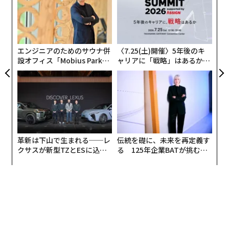
翻訳許諾を「フォーブス・イタリア」から得た。ここに
【N
pa
な
全文転載する。
C】
な
術
た
ア
エンジニアのためのサウナ併
〈7.25(土)開催〉5年後のキ
設オフィス「Mobius Park」
ャリアに「戦略」はあるか。
がオープン──タマディック
トップエグゼクティブのキャ
が健康経営を徹底する理由
リアに触れる1日│CAREER S
UMMIT 2026
革新は下山で生まれる──レ
伝統を礎に、未来を再定義す
クサスが新型TZとESに込め
る 125年企業BATが挑むス
た「DISCOVER」の哲学
モークレスな未来
Shutterstock
スタートアップのための国際的コンペティション