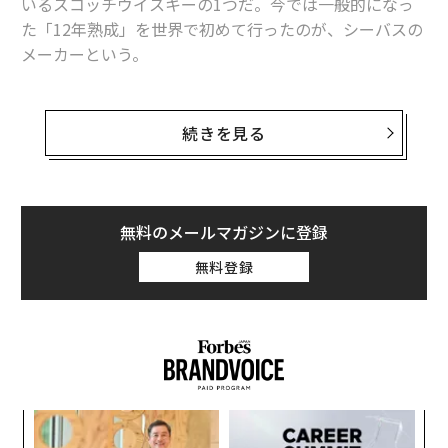
いるスコッチウイスキーの1つだ。今では一般的になっ
た「12年熟成」を世界で初めて行ったのが、シーバスの
メーカーという。
そういえば村上春樹の14作目の小説『騎士団長殺し』
で、「私」の友人である雨田政彦が買ってきた「鯛のお
続きを見る
ろしたての刺身」をアテに2人が一緒に飲むウイスキー
がシーバス・リーガルだし、最近は広告に脚本家の宮藤
官九郎を起用するなど、日本向けマーケティングにも力
が入っている。
無料のメールマガジンに登録
無料登録
だが、そんなおなじみのブレンデッドスコッチウイスキ
ーのブランドが、世界の起業家たちを支援する活動をし
ていることを知っている人は多くないかもしれない。
シーバス・リーガルのメーカー、英国のシーバス・ブラ
ザーズ社が運営する、スタートアップのための国際的コ
模組
A
ンペティション「シーバスベンチャー」に関する記事の
“使
顧客