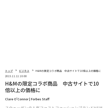
「シーバスベンチャー」は、世界中でもっとも飲まれて
いるスコッチ・ウイスキーのブランドの1つ、シーバ
ス・リーガルの製造者、英国のシーバス・ブラザーズ社
が、「社会にポジティブな影響を与える事業を見い出
す」ことを目的に運営するコンペティションだ。
揺るぎなきビジョンのもと、サスティナブルで卓越した
ビジネスを実践する新しい企業や実業家を表彰する、権
威ある国際的コンペティションである。2014年の創設以
来、申請した社会起業家は8000人以上。毎年総額100万
ドルを助成している。
トップ
ビジネス
H&Mの限定コラボ商品 中古サイトで10倍以上の価格に
2015.11.11 10:00
H&Mの限定コラボ商品 中古サイトで10
企業を応援することに加え、他者の生活にポジティブで
倍以上の価格に
現実的な変化をもたらすことを目的としたスタートアッ
プに注目する、新しい世代のためのグローバルなプロジ
Clare O'Connor | Forbes Staff
ェクトでもある。社会実業家や、世の中をよりよくしよ
うとする人材を後押しし、「夢を実現させて自らの可能
スウェーデンの人気ファストファッションブランドH&M