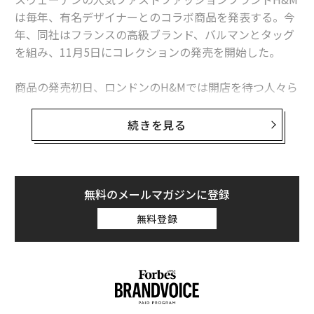
性を高めるために」、各受賞者に基金が分配される。分
は毎年、有名デザイナーとのコラボ商品を発表する。今
配金額は審査員の裁量による。
年、同社はフランスの高級ブランド、バルマンとタッグ
を組み、11月5日にコレクションの発売を開始した。
今年も行われた「シーバスベンチャー」で、参加者は3分
間というわずかな持ち時間を駆使し、自分のスタートア
商品の発売初日、ロンドンのH&Mでは開店を待つ人々ら
ップについて巧みな英語でプレゼンしてすばらしいコン
が乱闘騒ぎを起こし、警察が阻止するなど、異常なほど
ペティションを繰り広げた。
の活況を呈した。同コレクションの特設サイトもアクセ
続きを見る
ス過多でダウンした。そして、アイテムは発売当日の午
結果、4組のファイナリストの中から「シーバスベンチ
前中に完売し、リセラー（転売者）たちはさっそくTrad
ャー2019」のイタリア代表に選ばれたのは、スタートア
esyのサイトにそれらのアイテムを掲載し始めた。同コ
ップ企業「ヴェジェア」社だ。
レクションの299ドル（約3万7,000円）のカクテルドレ
無料のメールマガジンに登録
スは、4,200ドル（約51万7,000円）以上の値を付けてい
無料登録
「義手」や「フードロスを抑えるアプリ」をおさえて
る。
イタリア、ロヴェレートをベースとするヴェジェア社に
は、入賞者に100万ドルの基金が分配される世界大会へ
の参加資格が与えられる。同社のR&Dマネージャー、マ
ルコ・ベルナルディは、他3組のファイナリストを押さ