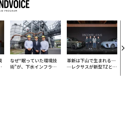
「コ
果を左
E」
「挑
規
なぜ“眠っていた環境技
革新は下山で生まれる─
実
術”が、下水インフラを
─レクサスが新型TZとE
動
変えたのか──産総研×
Sに込めた「DISCOVE
モ
月島JFEアクアソリュー
R」の哲学
ションの10年