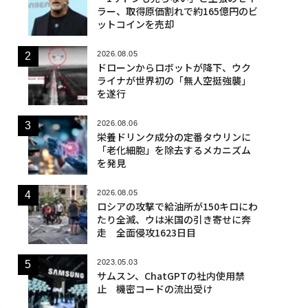
ラー、取得原価割れで約165億円のビ
ットコインを売却
2026.08.05
ドローンからロボットが降下、ウク
ライナが世界初の「無人空挺強襲」
を遂行
2026.08.06
栄養ドリンク成分の定番タウリンに
「老化細胞」を除去するメカニズム
を発見
2026.08.05
ロシアの攻撃で給油所が150キロにわ
たり全滅、ウは米国の引き寄せに奔
走 全面侵攻1623日目
2023.05.03
サムスン、ChatGPTの社内使用禁
止 機密コードの流出受け