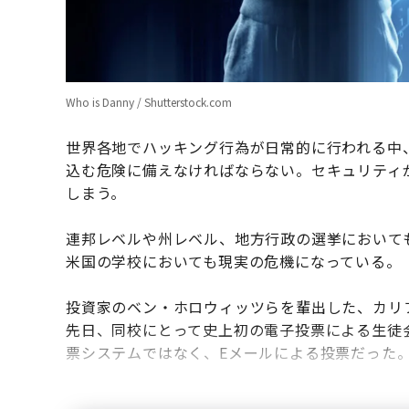
Who is Danny / Shutterstock.com
世界各地でハッキング行為が日常的に行われる中
込む危険に備えなければならない。セキュリティ
しまう。
連邦レベルや州レベル、地方行政の選挙において
米国の学校においても現実の危機になっている。
投資家のベン・ホロウィッツらを輩出した、カリ
先日、同校にとって史上初の電子投票による生徒
票システムではなく、Eメールによる投票だった