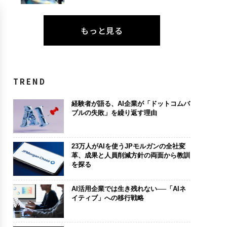
もっと見る
TREND
経験者が語る、AI企業が「ドットコムバ
ブルの失敗」を繰り返す理由
23万人がAIを使うJPモルガンの全社変
革、成果と人員削減方針の両面から教訓
を探る
AI活用企業では生き残れない──「AIネ
イティブ」への移行戦略