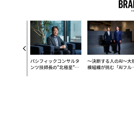
パシフィックコンサルタ
〜決断する人のAI〜大
ンツ技師長の"北極星"。
模組織が挑む「AIフル
災害への無力感を乗り越
装」“使う”企業から“
え見つけた、防災一筋20
く”企業へ【NTTドコ
年の答え
ビジネス×PwC】