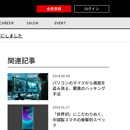
会員登録
ログイン
CAREER
SALON
EVENT
限にしました
関連記事
2018.09.09
パソコンのマイクから画面を
盗み見る、驚異のハッキング
手法
2019.01.27
「世界初」にこだわりぬく、
中国製スマホの衝撃的スペッ
ク