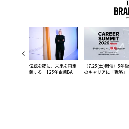
伝統を礎に、未来を再定
〈7.25(土)開催〉5年後
義する 125年企業BAT
のキャリアに「戦略」
が挑むスモークレスな未
あるか。トップエグゼ
来
ティブのキャリアに触
る1日│CAREER SUMM
T 2026