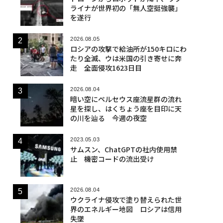
ライナが世界初の「無人空挺強襲」
を遂行
2026.08.05
ロシアの攻撃で給油所が150キロにわ
たり全滅、ウは米国の引き寄せに奔
走 全面侵攻1623日目
2026.08.04
暗い空にペルセウス座流星群の流れ
星を探し、はくちょう座を目印に天
の川を辿る 今週の夜空
2023.05.03
サムスン、ChatGPTの社内使用禁
止 機密コードの流出受け
2026.08.04
ウクライナ侵攻で塗り替えられた世
界のエネルギー地図 ロシアは信用
失墜