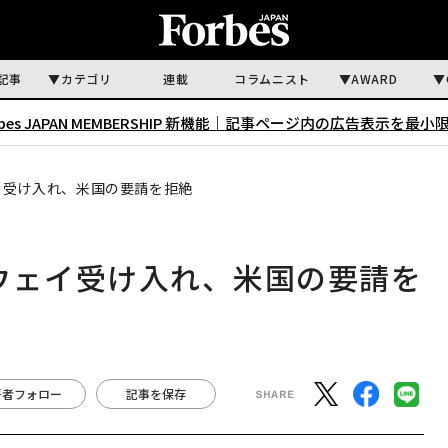
記事
カテゴリ
連載
コラムニスト
AWARD
rbes JAPAN MEMBERSHIP 新機能｜
記事ページ内の広告表示を最小
イ受け入れ、米国の要請を拒絶
ウェイ受け入れ、米国の要請を
著者フォロー
記事を保存