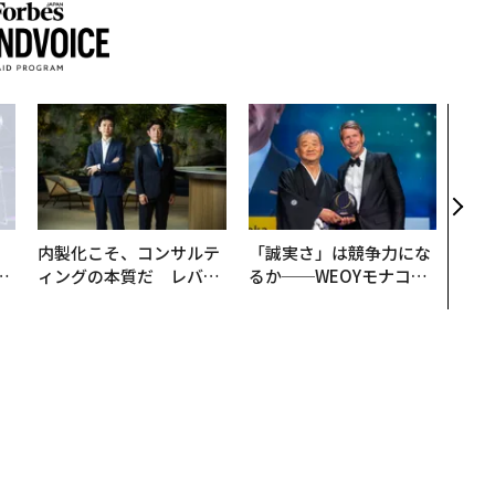
〜決
模組
装」
く”
ビジ
内製化こそ、コンサルテ
「誠実さ」は競争力にな
は
ィングの本質だ レバレ
るか──WEOYモナコで
ク
ジーズが実践する、次世
見た、くら寿司の経営哲
れ
代ファームの全貌
学
I