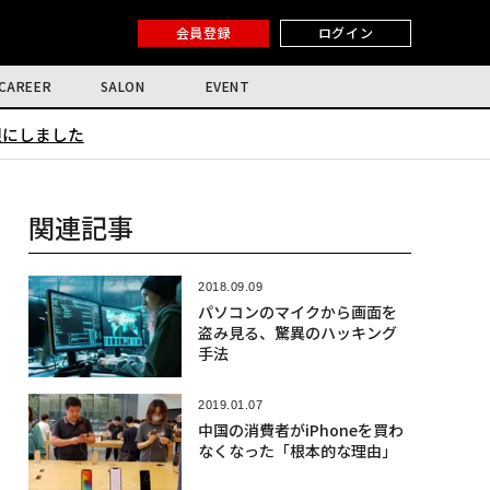
会員登録
ログイン
CAREER
SALON
EVENT
限にしました
関連記事
2018.09.09
パソコンのマイクから画面を
盗み見る、驚異のハッキング
手法
2019.01.07
中国の消費者がiPhoneを買わ
なくなった「根本的な理由」